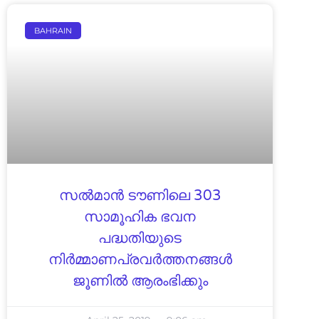
BAHRAIN
സൽമാൻ ടൗണിലെ 303
സാമൂഹിക ഭവന
പദ്ധതിയുടെ
നിർമ്മാണപ്രവർത്തനങ്ങൾ
ജൂണിൽ ആരംഭിക്കും