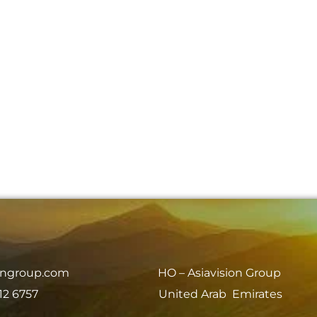
iongroup.com
HO – Asiavision Group
12 6757
United Arab Emirates