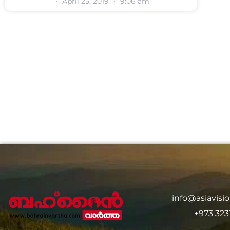
April 25, 2019
9:06 am
info@asiavis
+973 323