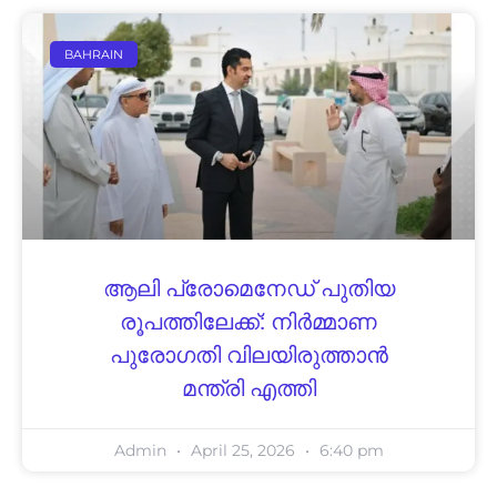
BAHRAIN
ആലി പ്രോമെനേഡ് പുതിയ
രൂപത്തിലേക്ക്: നിര്‍മ്മാണ
പുരോഗതി വിലയിരുത്താന്‍
മന്ത്രി എത്തി
Admin
April 25, 2026
6:40 pm