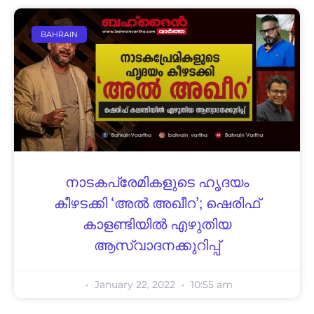
BAHRAIN
നാടകപ്രേമികളുടെ ഹൃദയം
കീഴടക്കി ‘അൽ അഖീറ’; ഷെരിഫ്
കാളണ്ടിയിൽ എഴുതിയ
ആസ്വാദനക്കുറിപ്പ്
January 22, 2022
10:55 am