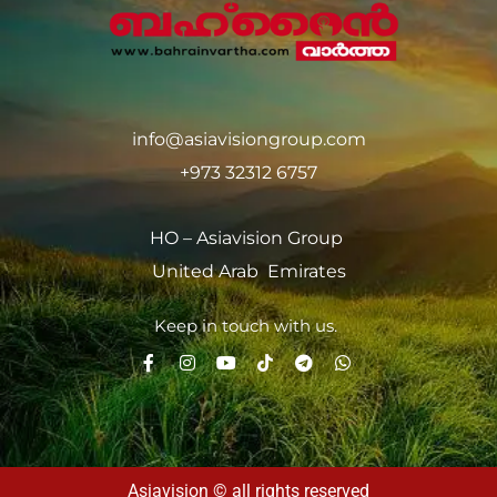
info@asiavisiongroup.com
+973 32312 6757
HO – Asiavision Group
United Arab Emirates
Keep in touch with us.
Asiavision © all rights reserved