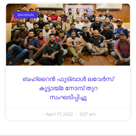
BAHRAIN
ബഹ്‌റൈൻ ഫുട്ബാൾ ലവേർസ്
കൂട്ടായ്‌മ നോമ്പ് തുറ
സംഘടിപ്പിച്ചു
April 17, 2022
3:57 am