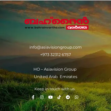
info@asiavisiongroup.com
+973 32312 6757
HO – Asiavision Group
United Arab Emirates
Keep in touch with us.