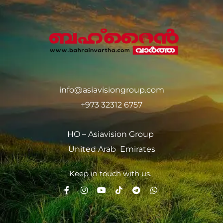
info@asiavisiongroup.com
+973 32312 6757
HO – Asiavision Group
United Arab Emirates
Keep in touch with us.