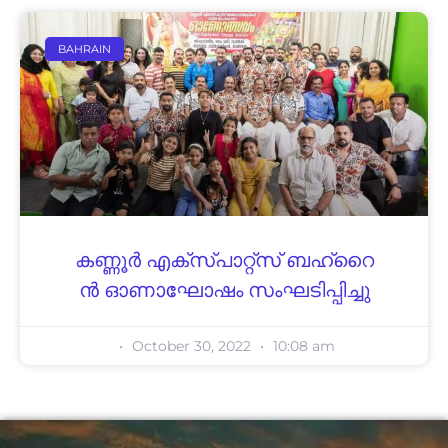
BAHRAIN
ക​ണ്ണൂ​ർ എ​ക്സ്പാ​റ്റ്സ് ബ​ഹ്‌​റൈ​
ൻ ഓ​ണാ​ഘോ​ഷം സംഘടിപ്പിച്ചു
October 30, 2022
10:08 am