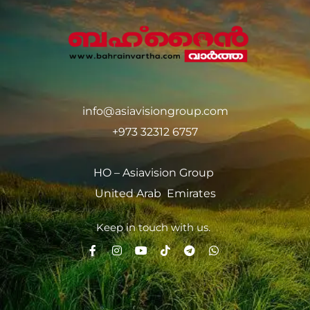
info@asiavisiongroup.com
+973 32312 6757
HO – Asiavision Group
United Arab Emirates
Keep in touch with us.