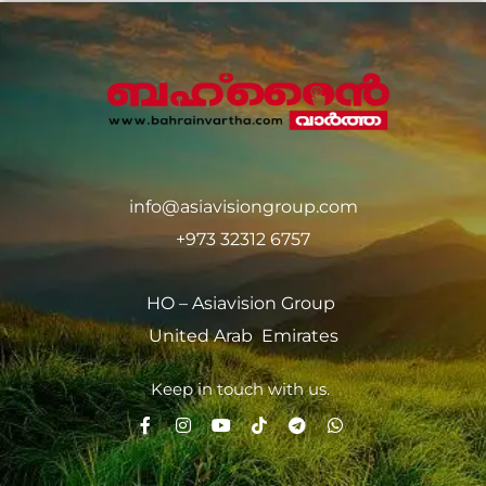
info@asiavisiongroup.com
+973 32312 6757
HO – Asiavision Group
United Arab Emirates
Keep in touch with us.