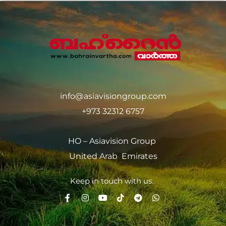
info@asiavisiongroup.com
+973 32312 6757
HO – Asiavision Group
United Arab Emirates
Keep in touch with us.