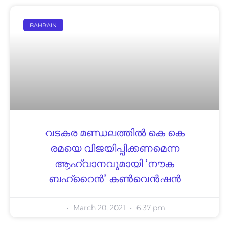
BAHRAIN
വടകര മണ്ഡലത്തിൽ കെ കെ
രമയെ വിജയിപ്പിക്കണമെന്ന
ആഹ്വാനവുമായി ‘നൗക
ബഹ്‌റൈൻ’ കൺവെൻഷൻ
March 20, 2021
6:37 pm