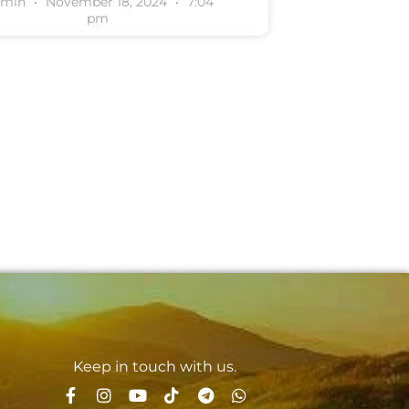
dmin
November 18, 2024
7:04
pm
Keep in touch with us.