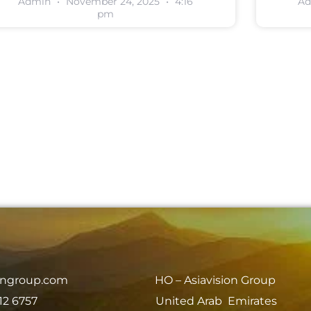
Admin
November 24, 2025
4:16
A
pm
iongroup.com
HO – Asiavision Group
12 6757
United Arab Emirates