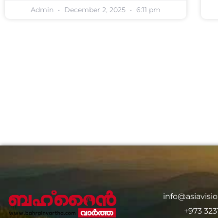
Admin
December 2, 2025
6:11 pm
info@asiavis
+973 323