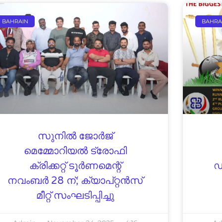
BAHRAIN
BAHRA
സുനിൽ ജോർജ്
മെമ്മോറിയൽ ട്രോഫി
ക്രിക്കറ്റ് ടൂർണമെന്റ്
ഡ
നവംബർ 28 ന്; ക്യാപ്റ്റൻസ്
മീറ്റ് സംഘടിപ്പിച്ചു