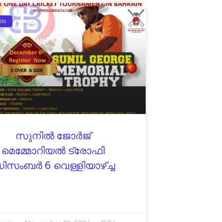
IN
സുനിൽ ജോർജ്
മെമ്മോറിയൽ ട്രോഫി
ിസംബർ 6 വെള്ളിയാഴ്ച്ച