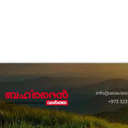
info@asiavis
+973 323