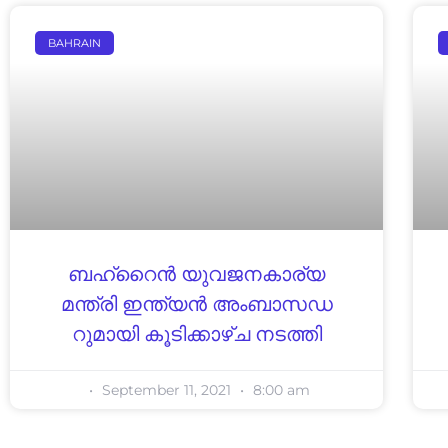
BAHRAIN
ബഹ്‌റൈൻ യു​വ​ജ​ന​കാ​ര്യ
മ​ന്ത്രി ഇ​ന്ത്യ​ൻ അം​ബാ​സ​ഡ​
റു​മാ​യി കൂ​ടി​ക്കാ​ഴ്​​ച ന​ട​ത്തി
September 11, 2021
8:00 am