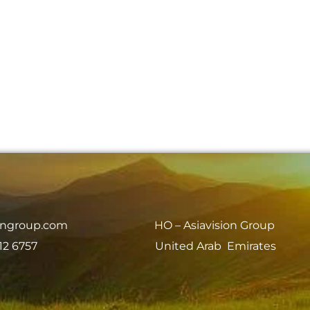
iongroup.com
HO – Asiavision Group
12 6757
United Arab Emirates