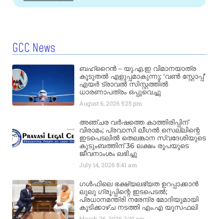
GCC News
ബഹ്‌റൈൻ – യു.എ.ഇ വിമാനയാത്ര
കൂടുതൽ എളുപ്പമാകുന്നു; ‘വൺ സ്റ്റോപ്പ്’
എയർ ട്രാവൽ സിസ്റ്റത്തിൽ
ധാരണാപത്രം ഒപ്പുവെച്ചു
August 6, 2026
5:25 pm
അഞ്ചര വർഷത്തെ കാത്തിരിപ്പിന്
വിരാമം; പ്രവാസി ലീഗൽ സെല്ലിന്റെ
ഇടപെടലിൽ തെലങ്കാന സ്വദേശിയുടെ
കുടുംബത്തിന് 36 ലക്ഷം രൂപയുടെ
ജീവനാംശം ലഭിച്ചു
July 14, 2026
8:41 am
ഗൾഫിലെ ഭക്ഷ്യലഭ്യത ഉറപ്പാക്കാൻ
ലുലു ഗ്രൂപ്പിന്റെ ഇടപെടൽ;
പ്രധാനമന്ത്രി നരേന്ദ്ര മോദിയുമായി
കൂടിക്കാഴ്ച നടത്തി എം.എ യൂസഫലി
March 26, 2026
2:39 pm