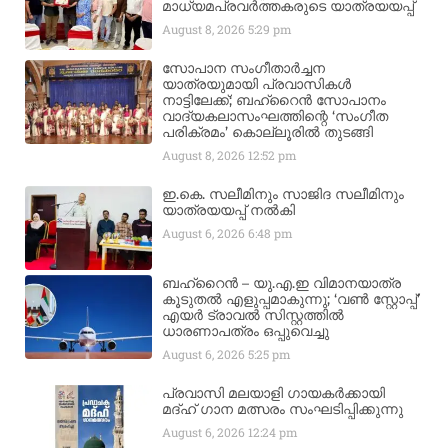
മാധ്യമപ്രവർത്തകരുടെ യാത്രയയപ്പ്
August 8, 2026
5:29 pm
സോപാന സംഗീതാർച്ചന
യാത്രയുമായി പ്രവാസികൾ
നാട്ടിലേക്ക്; ബഹ്‌റൈൻ സോപാനം
വാദ്യകലാസംഘത്തിന്റെ ‘സംഗീത
പരിക്രമം’ കൊല്ലൂരിൽ തുടങ്ങി
August 8, 2026
12:52 pm
ഇ.കെ. സലീമിനും സാജിദ സലീമിനും
യാത്രയയപ്പ് നൽകി
August 6, 2026
6:48 pm
ബഹ്‌റൈൻ – യു.എ.ഇ വിമാനയാത്ര
കൂടുതൽ എളുപ്പമാകുന്നു; ‘വൺ സ്റ്റോപ്പ്’
എയർ ട്രാവൽ സിസ്റ്റത്തിൽ
ധാരണാപത്രം ഒപ്പുവെച്ചു
August 6, 2026
5:25 pm
പ്രവാസി മലയാളി ഗായകർക്കായി
മദ്ഹ് ഗാന മത്സരം സംഘടിപ്പിക്കുന്നു
August 6, 2026
12:24 pm