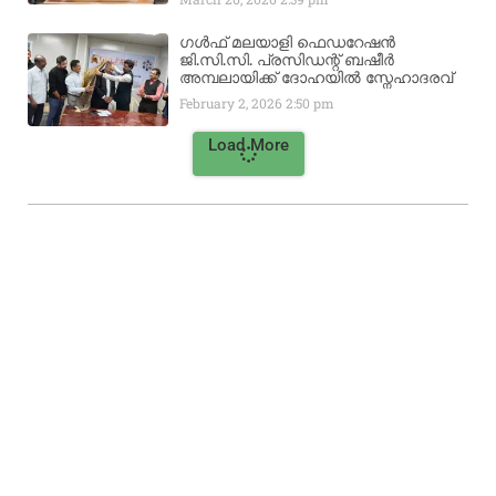
ഗൾഫ് മലയാളി ഫെഡറേഷൻ
ജി.സി.സി. പ്രസിഡന്റ് ബഷീർ
അമ്പലായിക്ക് ദോഹയിൽ സ്നേഹാദരവ്
February 2, 2026
2:50 pm
Load More