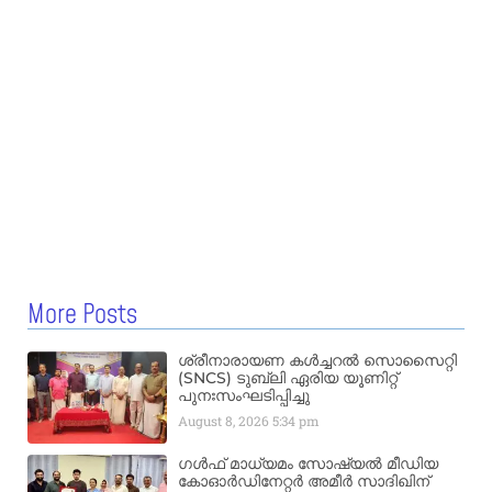
More Posts
ശ്രീനാരായണ കൾച്ചറൽ സൊസൈറ്റി
(SNCS) ടുബ്ലി ഏരിയ യൂണിറ്റ്
പുനഃസംഘടിപ്പിച്ചു
August 8, 2026
5:34 pm
ഗൾഫ് മാധ്യമം സോഷ്യൽ മീഡിയ
കോഓർഡിനേറ്റർ അമീർ സാദിഖിന്