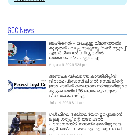
GCC News
ബഹ്‌റൈൻ – യു.എ.ഇ വിമാനയാത്ര
കൂടുതൽ എളുപ്പമാകുന്നു; ‘വൺ സ്റ്റോപ്പ്’
എയർ ട്രാവൽ സിസ്റ്റത്തിൽ
ധാരണാപത്രം ഒപ്പുവെച്ചു
August 6, 2026
5:25 pm
അഞ്ചര വർഷത്തെ കാത്തിരിപ്പിന്
വിരാമം; പ്രവാസി ലീഗൽ സെല്ലിന്റെ
ഇടപെടലിൽ തെലങ്കാന സ്വദേശിയുടെ
കുടുംബത്തിന് 36 ലക്ഷം രൂപയുടെ
ജീവനാംശം ലഭിച്ചു
July 14, 2026
8:41 am
ഗൾഫിലെ ഭക്ഷ്യലഭ്യത ഉറപ്പാക്കാൻ
ലുലു ഗ്രൂപ്പിന്റെ ഇടപെടൽ;
പ്രധാനമന്ത്രി നരേന്ദ്ര മോദിയുമായി
കൂടിക്കാഴ്ച നടത്തി എം.എ യൂസഫലി