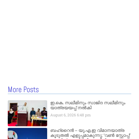
More Posts
ഇ.കെ. സലീമിനും സാജിദ സലീമിനും
യാത്രയയപ്പ് നൽകി
August 6, 2026
6:48 pm
ബഹ്‌റൈൻ – യു.എ.ഇ വിമാനയാത്ര
കൂടുതൽ എളുപ്പമാകുന്നു; ‘വൺ സ്റ്റോപ്പ്’