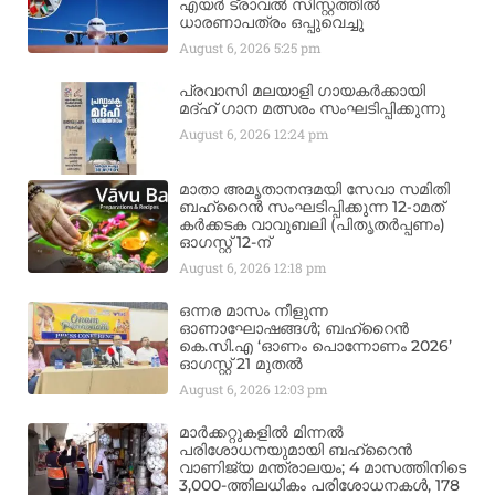
എയർ ട്രാവൽ സിസ്റ്റത്തിൽ
ധാരണാപത്രം ഒപ്പുവെച്ചു
August 6, 2026
5:25 pm
പ്രവാസി മലയാളി ഗായകർക്കായി
മദ്ഹ് ഗാന മത്സരം സംഘടിപ്പിക്കുന്നു
August 6, 2026
12:24 pm
മാതാ അമൃതാനന്ദമയി സേവാ സമിതി
ബഹ്‌റൈൻ സംഘടിപ്പിക്കുന്ന 12-ാമത്
കർക്കടക വാവുബലി (പിതൃതർപ്പണം)
ഓഗസ്റ്റ് 12-ന്
August 6, 2026
12:18 pm
ഒന്നര മാസം നീളുന്ന
ഓണാഘോഷങ്ങൾ; ബഹ്‌റൈൻ
കെ.സി.എ ‘ഓണം പൊന്നോണം 2026’
ഓഗസ്റ്റ് 21 മുതൽ
August 6, 2026
12:03 pm
മാർക്കറ്റുകളിൽ മിന്നൽ
പരിശോധനയുമായി ബഹ്‌റൈൻ
വാണിജ്യ മന്ത്രാലയം; 4 മാസത്തിനിടെ
3,000-ത്തിലധികം പരിശോധനകൾ, 178