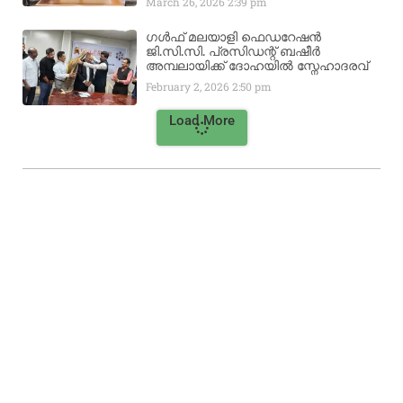
March 26, 2026
2:39 pm
ഗൾഫ് മലയാളി ഫെഡറേഷൻ
ജി.സി.സി. പ്രസിഡന്റ് ബഷീർ
അമ്പലായിക്ക് ദോഹയിൽ സ്നേഹാദരവ്
February 2, 2026
2:50 pm
Load More