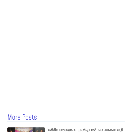
More Posts
ശ്രീനാരായണ കൾച്ചറൽ സൊസൈറ്റി