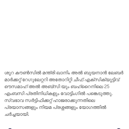
ശൂറ കൗൺസിൽ മന്ത്രി ഖാനിം അൽ ബുയനാൻ ലേബർ
മാർക്കറ്റ് റേഗുലേറ്ററി അതോറിറ്റി ചീഫ് എക്സിക്യൂട്ടിവ്
ഔസമാഹ് അൽ അബ്സി യും ബഹ്റൈനിലെ 25
എംബസി പ്രതിനിധികളും വോട്ടിംഗിൽ പങ്കെടുത്തു.
സ്വഭാവ സർട്ടിഫിക്കറ്റ് ഹാജരാക്കുന്നതിലെ
പ്രയാസങ്ങളും നിയമ പ്രശ്നങ്ങളും യോഗത്തിൽ
ചർച്ചയായി.