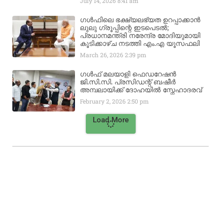
July 14, 2026
8:41 am
ഗൾഫിലെ ഭക്ഷ്യലഭ്യത ഉറപ്പാക്കാൻ
ലുലു ഗ്രൂപ്പിന്റെ ഇടപെടൽ;
പ്രധാനമന്ത്രി നരേന്ദ്ര മോദിയുമായി
കൂടിക്കാഴ്ച നടത്തി എം.എ യൂസഫലി
March 26, 2026
2:39 pm
ഗൾഫ് മലയാളി ഫെഡറേഷൻ
ജി.സി.സി. പ്രസിഡന്റ് ബഷീർ
അമ്പലായിക്ക് ദോഹയിൽ സ്നേഹാദരവ്
February 2, 2026
2:50 pm
Load More