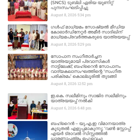
(SNCS) ടുബ്ലി ഏരിയ യൂണിറ്റ്
പുനഃസംഘടിപ്പിച്ചു
August 8, 2026
5:34 pm
ഗൾഫ് മാധ്യമം സോഷ്യൽ മീഡിയ
കോഓർഡിനേറ്റർ അമീർ സാദിഖിന്
മാധ്യമപ്രവർത്തകരുടെ യാത്രയയപ്പ്
August 8, 2026
5:29 pm
സോപാന സംഗീതാർച്ചന
യാത്രയുമായി പ്രവാസികൾ
നാട്ടിലേക്ക്; ബഹ്‌റൈൻ സോപാനം
വാദ്യകലാസംഘത്തിന്റെ ‘സംഗീത
പരിക്രമം’ കൊല്ലൂരിൽ തുടങ്ങി
August 8, 2026
12:52 pm
ഇ.കെ. സലീമിനും സാജിദ സലീമിനും
യാത്രയയപ്പ് നൽകി
August 6, 2026
6:48 pm
ബഹ്‌റൈൻ – യു.എ.ഇ വിമാനയാത്ര
കൂടുതൽ എളുപ്പമാകുന്നു; ‘വൺ സ്റ്റോപ്പ്’
എയർ ട്രാവൽ സിസ്റ്റത്തിൽ
ധാരണാപത്രം ഒപ്പുവെച്ചു