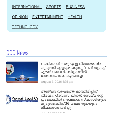
INTERNATIONAL
SPORTS
BUSINESS
OPINION
ENTERTAINMENT
HEALTH
TECHNOLOGY
GCC News
ബഹ്‌റൈൻ – യു.എ.ഇ വിമാനയാത്ര
കൂടുതൽ എളുപ്പമാകുന്നു; ‘വൺ സ്റ്റോപ്പ്’
എയർ ട്രാവൽ സിസ്റ്റത്തിൽ
ധാരണാപത്രം ഒപ്പുവെച്ചു
August 6, 2026
5:25 pm
അഞ്ചര വർഷത്തെ കാത്തിരിപ്പിന്
വിരാമം; പ്രവാസി ലീഗൽ സെല്ലിന്റെ
ഇടപെടലിൽ തെലങ്കാന സ്വദേശിയുടെ
കുടുംബത്തിന് 36 ലക്ഷം രൂപയുടെ
ജീവനാംശം ലഭിച്ചു