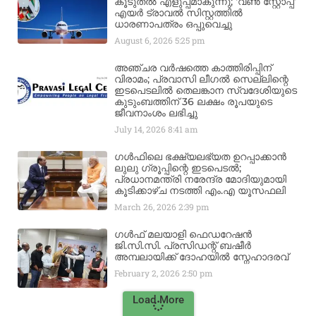
കൂടുതൽ എളുപ്പമാകുന്നു; ‘വൺ സ്റ്റോപ്പ്’
എയർ ട്രാവൽ സിസ്റ്റത്തിൽ
ധാരണാപത്രം ഒപ്പുവെച്ചു
August 6, 2026
5:25 pm
അഞ്ചര വർഷത്തെ കാത്തിരിപ്പിന്
വിരാമം; പ്രവാസി ലീഗൽ സെല്ലിന്റെ
ഇടപെടലിൽ തെലങ്കാന സ്വദേശിയുടെ
കുടുംബത്തിന് 36 ലക്ഷം രൂപയുടെ
ജീവനാംശം ലഭിച്ചു
July 14, 2026
8:41 am
ഗൾഫിലെ ഭക്ഷ്യലഭ്യത ഉറപ്പാക്കാൻ
ലുലു ഗ്രൂപ്പിന്റെ ഇടപെടൽ;
പ്രധാനമന്ത്രി നരേന്ദ്ര മോദിയുമായി
കൂടിക്കാഴ്ച നടത്തി എം.എ യൂസഫലി
March 26, 2026
2:39 pm
ഗൾഫ് മലയാളി ഫെഡറേഷൻ
ജി.സി.സി. പ്രസിഡന്റ് ബഷീർ
അമ്പലായിക്ക് ദോഹയിൽ സ്നേഹാദരവ്
February 2, 2026
2:50 pm
Load More