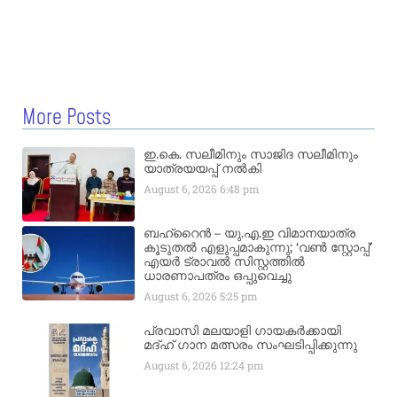
More Posts
ഇ.കെ. സലീമിനും സാജിദ സലീമിനും
യാത്രയയപ്പ് നൽകി
August 6, 2026
6:48 pm
ബഹ്‌റൈൻ – യു.എ.ഇ വിമാനയാത്ര
കൂടുതൽ എളുപ്പമാകുന്നു; ‘വൺ സ്റ്റോപ്പ്’
എയർ ട്രാവൽ സിസ്റ്റത്തിൽ
ധാരണാപത്രം ഒപ്പുവെച്ചു
August 6, 2026
5:25 pm
പ്രവാസി മലയാളി ഗായകർക്കായി
മദ്ഹ് ഗാന മത്സരം സംഘടിപ്പിക്കുന്നു
August 6, 2026
12:24 pm