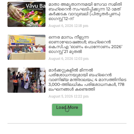
മാതാ അമൃതാനന്ദമയി സേവാ സമിതി
ബഹ്‌റൈൻ സംഘടിപ്പിക്കുന്ന 12-ാമത്
കർക്കടക വാവുബലി (പിതൃതർപ്പണം)
ഓഗസ്റ്റ് 12-ന്
August 6, 2026
12:18 pm
ഒന്നര മാസം നീളുന്ന
ഓണാഘോഷങ്ങൾ; ബഹ്‌റൈൻ
കെ.സി.എ ‘ഓണം പൊന്നോണം 2026’
ഓഗസ്റ്റ് 21 മുതൽ
August 6, 2026
12:03 pm
മാർക്കറ്റുകളിൽ മിന്നൽ
പരിശോധനയുമായി ബഹ്‌റൈൻ
വാണിജ്യ മന്ത്രാലയം; 4 മാസത്തിനിടെ
3,000-ത്തിലധികം പരിശോധനകൾ, 178
ലംഘനങ്ങൾ കണ്ടെത്തി
August 5, 2026
12:22 pm
Load More