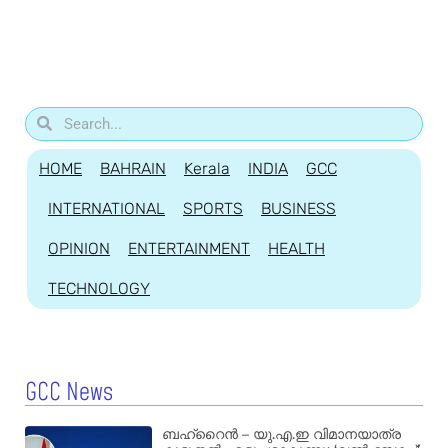
HOME
BAHRAIN
Kerala
INDIA
GCC
INTERNATIONAL
SPORTS
BUSINESS
OPINION
ENTERTAINMENT
HEALTH
TECHNOLOGY
GCC News
ബഹ്‌റൈൻ – യു.എ.ഇ വിമാനയാത്ര