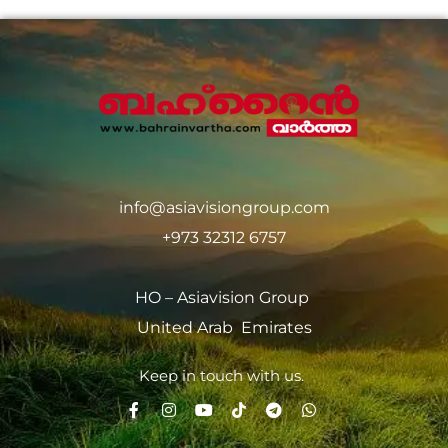
info@asiavisiongroup.com
+973 32312 6757
HO – Asiavision Group
United Arab Emirates
Keep in touch with us.