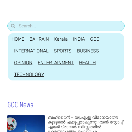
HOME
BAHRAIN
Kerala
INDIA
GCC
INTERNATIONAL
SPORTS
BUSINESS
OPINION
ENTERTAINMENT
HEALTH
TECHNOLOGY
GCC News
ബഹ്‌റൈൻ – യു.എ.ഇ വിമാനയാത്ര
കൂടുതൽ എളുപ്പമാകുന്നു; ‘വൺ സ്റ്റോപ്പ്’
എയർ ട്രാവൽ സിസ്റ്റത്തിൽ
ധാരണാപത്രം ഒപ്പുവെച്ചു