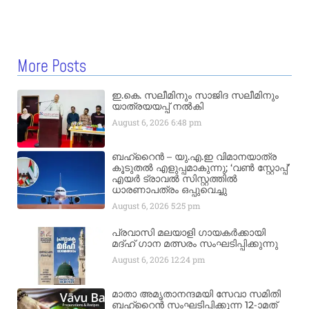
More Posts
ഇ.കെ. സലീമിനും സാജിദ സലീമിനും
യാത്രയയപ്പ് നൽകി
August 6, 2026
6:48 pm
ബഹ്‌റൈൻ – യു.എ.ഇ വിമാനയാത്ര
കൂടുതൽ എളുപ്പമാകുന്നു; ‘വൺ സ്റ്റോപ്പ്’
എയർ ട്രാവൽ സിസ്റ്റത്തിൽ
ധാരണാപത്രം ഒപ്പുവെച്ചു
August 6, 2026
5:25 pm
പ്രവാസി മലയാളി ഗായകർക്കായി
മദ്ഹ് ഗാന മത്സരം സംഘടിപ്പിക്കുന്നു
August 6, 2026
12:24 pm
മാതാ അമൃതാനന്ദമയി സേവാ സമിതി
ബഹ്‌റൈൻ സംഘടിപ്പിക്കുന്ന 12-ാമത്