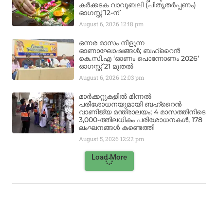
കർക്കടക വാവുബലി (പിതൃതർപ്പണം)
ഓഗസ്റ്റ് 12-ന്
August 6, 2026
12:18 pm
ഒന്നര മാസം നീളുന്ന
ഓണാഘോഷങ്ങൾ; ബഹ്‌റൈൻ
കെ.സി.എ ‘ഓണം പൊന്നോണം 2026’
ഓഗസ്റ്റ് 21 മുതൽ
August 6, 2026
12:03 pm
മാർക്കറ്റുകളിൽ മിന്നൽ
പരിശോധനയുമായി ബഹ്‌റൈൻ
വാണിജ്യ മന്ത്രാലയം; 4 മാസത്തിനിടെ
3,000-ത്തിലധികം പരിശോധനകൾ, 178
ലംഘനങ്ങൾ കണ്ടെത്തി
August 5, 2026
12:22 pm
Load More