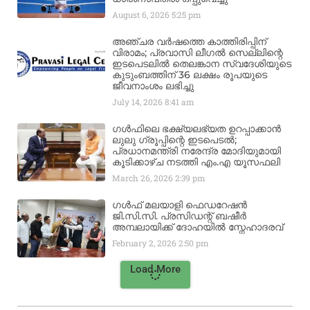
August 6, 2026
5:25 pm
അഞ്ചര വർഷത്തെ കാത്തിരിപ്പിന്
വിരാമം; പ്രവാസി ലീഗൽ സെല്ലിന്റെ
ഇടപെടലിൽ തെലങ്കാന സ്വദേശിയുടെ
കുടുംബത്തിന് 36 ലക്ഷം രൂപയുടെ
ജീവനാംശം ലഭിച്ചു
July 14, 2026
8:41 am
ഗൾഫിലെ ഭക്ഷ്യലഭ്യത ഉറപ്പാക്കാൻ
ലുലു ഗ്രൂപ്പിന്റെ ഇടപെടൽ;
പ്രധാനമന്ത്രി നരേന്ദ്ര മോദിയുമായി
കൂടിക്കാഴ്ച നടത്തി എം.എ യൂസഫലി
March 26, 2026
2:39 pm
ഗൾഫ് മലയാളി ഫെഡറേഷൻ
ജി.സി.സി. പ്രസിഡന്റ് ബഷീർ
അമ്പലായിക്ക് ദോഹയിൽ സ്നേഹാദരവ്
February 2, 2026
2:50 pm
Load More