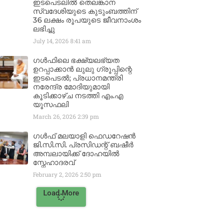
ഇടപെടലിൽ തെലങ്കാന
സ്വദേശിയുടെ കുടുംബത്തിന്
36 ലക്ഷം രൂപയുടെ ജീവനാംശം
ലഭിച്ചു
July 14, 2026
8:41 am
ഗൾഫിലെ ഭക്ഷ്യലഭ്യത
ഉറപ്പാക്കാൻ ലുലു ഗ്രൂപ്പിന്റെ
ഇടപെടൽ; പ്രധാനമന്ത്രി
നരേന്ദ്ര മോദിയുമായി
കൂടിക്കാഴ്ച നടത്തി എം.എ
യൂസഫലി
March 26, 2026
2:39 pm
ഗൾഫ് മലയാളി ഫെഡറേഷൻ
ജി.സി.സി. പ്രസിഡന്റ് ബഷീർ
അമ്പലായിക്ക് ദോഹയിൽ
സ്നേഹാദരവ്
February 2, 2026
2:50 pm
Load More