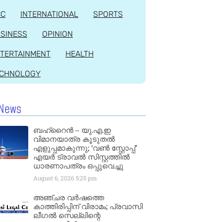
CC
INTERNATIONAL
SPORTS
SINESS
OPINION
TERTAINMENT
HEALTH
ECHNOLOGY
News
ബഹ്‌റൈൻ – യു.എ.ഇ
വിമാനയാത്ര കൂടുതൽ
എളുപ്പമാകുന്നു; ‘വൺ സ്റ്റോപ്പ്’
എയർ ട്രാവൽ സിസ്റ്റത്തിൽ
ധാരണാപത്രം ഒപ്പുവെച്ചു
August 6, 2026
5:25 pm
അഞ്ചര വർഷത്തെ
കാത്തിരിപ്പിന് വിരാമം; പ്രവാസി
ലീഗൽ സെല്ലിന്റെ