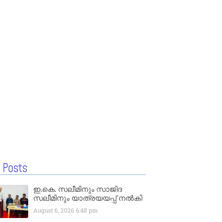
 Posts
ഇ.കെ. സലീമിനും സാജിദ
സലീമിനും യാത്രയയപ്പ് നൽകി
August 6, 2026
6:48 pm