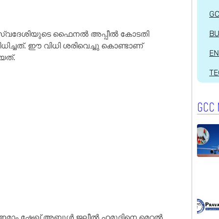
G
സ്വദേശിയുടെ ഫൈനൽ അപ്പീൽ കോടതി
BU
ിച്ചത്. ഈ വിധി ശരിവെച്ചു കൊണ്ടാണ്
EN
യത്.
T
GCC 
 ഇമാം ഷേഖ് അബ്ദുൾ ജലീൽ ഹമൂദിനെ മെറ്റൽ