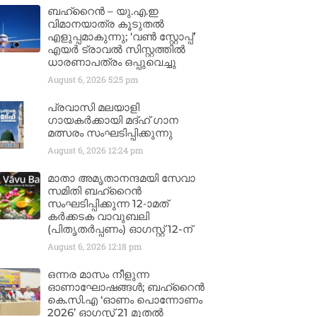
ബഹ്‌റൈൻ – യു.എ.ഇ
വിമാനയാത്ര കൂടുതൽ
എളുപ്പമാകുന്നു; ‘വൺ സ്റ്റോപ്പ്’
എയർ ട്രാവൽ സിസ്റ്റത്തിൽ
ധാരണാപത്രം ഒപ്പുവെച്ചു
August 6, 2026
5:25 pm
പ്രവാസി മലയാളി
ഗായകർക്കായി മദ്ഹ് ഗാന
മത്സരം സംഘടിപ്പിക്കുന്നു
August 6, 2026
12:24 pm
മാതാ അമൃതാനന്ദമയി സേവാ
സമിതി ബഹ്‌റൈൻ
സംഘടിപ്പിക്കുന്ന 12-ാമത്
കർക്കടക വാവുബലി
(പിതൃതർപ്പണം) ഓഗസ്റ്റ് 12-ന്
August 6, 2026
12:18 pm
ഒന്നര മാസം നീളുന്ന
ഓണാഘോഷങ്ങൾ; ബഹ്‌റൈൻ
കെ.സി.എ ‘ഓണം പൊന്നോണം
2026’ ഓഗസ്റ്റ് 21 മുതൽ