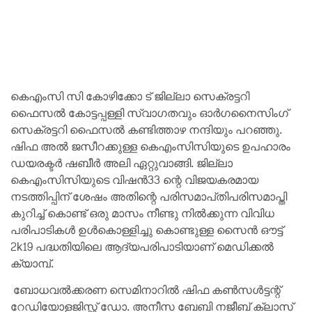
കെഎംസി സി കോഴിക്കോ ട് ജില്ലാ സെക്രട്ടറി
ഫൈസല്‍ കോട്ടപ്പള്ളി സ്വാഗതവും ഓര്‍ഗനൈസിംഗ്
സെക്രട്ടറി ഫൈസല്‍ കണ്ടിത്താഴ നന്ദിയും പറഞ്ഞു.
ഷിഫ അല്‍ ജസീറക്കുള്ള കെഎംസിസിയുടെ ഉപഹാരം
ഡയരക്ടര്‍ ഷബീര്‍ അലി ഏറ്റുവാങ്ങി. ജില്ലാ
കെഎംസിസിയുടെ വിഷൻ33 ന്റെ വിജയകരമായ
നടത്തിപ്പിന് ശേഷം അതിന്റെ പരിസമാപ്‌തിപരിസമാപ്തി
കുറിച്ച് കൊണ്ട് ഒരു മാസം നീണ്ടു നിൽക്കുന്ന വിവിധ
പരിപാടികൾ ഉൾകൊള്ളിച്ചു കൊണ്ടുള്ള സൈൻ ഔട്ട്
2k19 പദ്ധതിയിലെ ആദ്യപരിപാടിയാണ് മെഡിക്കൽ
ക്യാമ്പ്.
ബോധവല്‍ക്കരണ സെമിനാറില്‍ ഷിഫ കണ്‍സള്‍ട്ടന്റ്
റേഡിയോളജിസ്റ്റ് ഡോ. അനീസ ബേബി നജീബ് ക്ലാസ്