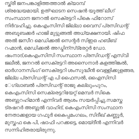
സ്ത്രീ ജനപങ്കാളിത്തത്താല്‍ ക്യാമ്പ്
ശ്രദ്ധേയമായി. ഉത്ഘാടന സെഷൻ യൂത്ത് ലീഗ്
സംസ്ഥാന ജനറല്‍ സെക്രട്ടറി പികെ ഫിറോസ്
നിർവഹിച്ചു. കെഎംസിസി ജില്ലാ വൈസ് പ്രസിഡന്റ്‌
അബൂബക്കർ ഹാജി മുട്ടുങ്ങൽ അധ്യക്ഷനായി. ഷിഫ
അല്‍ ജസീറ മെഡിക്കല്‍ സെന്റര്‍ സിഇഒ ഹബീബ്
റഹ്മാന്‍, മെഡിക്കല്‍ അഡ്മിന്‌സ്‌ട്രേറ്റര്‍ ഡോ.
ഷംനാദ്,കെഎംസിസി സംസ്ഥാന പ്രസിഡന്റ് എസ്‌വി
ജലീല്‍, ജനറല്‍ സെക്രട്ടറി അസൈനാര്‍ കളത്തിങ്കല്‍,
ഓർഗാനസിംഗ് സെക്രട്ടറി ശംസുദ്ധീൻ വെള്ളിക്കുളങ്ങര,
ജില്ല പ്രസിഡന്റ്‌ എ പി ഫൈസൽ, ഒഐസിസി
േഗ്ലാബല്‍ പ്രസിഡന്റ് രാജു കല്ലുംപുറം,
കെഎംസിസി സെക്രെട്ടറിയേറ്റ് മെമ്പർ സികെ
അബ്ദുറഹിമാന്‍ എന്നിവര്‍ ആശം സയര്‍പ്പിച്ചു.സമസ്ത
ട്രഷറർ അബ്ദുൽ വാഹിദ്, കെഎംസിസി സംസ്ഥാന
നേതാക്കളായ ഗഫൂർ കൈപ്പമംഗലം, സിദീഖ് കണ്ണൂർ,
മുസ്തഫ കെ പി, ഷാഫി പറക്കട്ടെ, മൊയ്‌ദീൻ എന്നിവർ
സന്നിഹിതരായിരുന്നു.