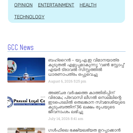
OPINION
ENTERTAINMENT
HEALTH
TECHNOLOGY
GCC News
ബഹ്‌റൈൻ – യു.എ.ഇ വിമാനയാത്ര
കൂടുതൽ എളുപ്പമാകുന്നു; ‘വൺ സ്റ്റോപ്പ്’
എയർ ട്രാവൽ സിസ്റ്റത്തിൽ
ധാരണാപത്രം ഒപ്പുവെച്ചു
August 6, 2026
5:25 pm
അഞ്ചര വർഷത്തെ കാത്തിരിപ്പിന്
വിരാമം; പ്രവാസി ലീഗൽ സെല്ലിന്റെ
ഇടപെടലിൽ തെലങ്കാന സ്വദേശിയുടെ
കുടുംബത്തിന് 36 ലക്ഷം രൂപയുടെ
ജീവനാംശം ലഭിച്ചു
July 14, 2026
8:41 am
ഗൾഫിലെ ഭക്ഷ്യലഭ്യത ഉറപ്പാക്കാൻ