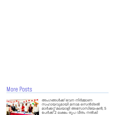
More Posts
അംഗങ്ങൾക്ക് ഭവന നിർമ്മാണ
സഹായവുമായി മനാമ സെൻട്രൽ
മാർക്കറ്റ് മലയാളി അസോസിയേഷൻ; 5
പേർക്ക് 2 ലക്ഷം രൂപ വീതം നൽകി