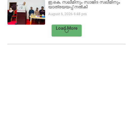
ഇ.കെ. സലീമിനും സാജിദ സലീമിനും
യാത്രയയപ്പ് നൽകി
August 6, 2026
6:48 pm
Load More