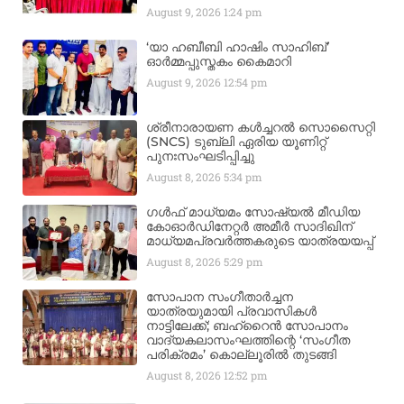
August 9, 2026
1:24 pm
‘യാ ഹബീബി ഹാഷിം സാഹിബ്’
ഓർമ്മപ്പുസ്തകം കൈമാറി
August 9, 2026
12:54 pm
ശ്രീനാരായണ കൾച്ചറൽ സൊസൈറ്റി
(SNCS) ടുബ്ലി ഏരിയ യൂണിറ്റ്
പുനഃസംഘടിപ്പിച്ചു
August 8, 2026
5:34 pm
ഗൾഫ് മാധ്യമം സോഷ്യൽ മീഡിയ
കോഓർഡിനേറ്റർ അമീർ സാദിഖിന്
മാധ്യമപ്രവർത്തകരുടെ യാത്രയയപ്പ്
August 8, 2026
5:29 pm
സോപാന സംഗീതാർച്ചന
യാത്രയുമായി പ്രവാസികൾ
നാട്ടിലേക്ക്; ബഹ്‌റൈൻ സോപാനം
വാദ്യകലാസംഘത്തിന്റെ ‘സംഗീത
പരിക്രമം’ കൊല്ലൂരിൽ തുടങ്ങി
August 8, 2026
12:52 pm