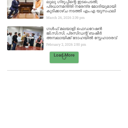
ലുലു ഗ്രൂപ്പിന്റെ ഇടപെടൽ;
പ്രധാനമന്ത്രി നരേന്ദ്ര മോദിയുമായി
കൂടിക്കാഴ്ച നടത്തി എം.എ യൂസഫലി
March 26, 2026
2:39 pm
ഗൾഫ് മലയാളി ഫെഡറേഷൻ
ജി.സി.സി. പ്രസിഡന്റ് ബഷീർ
അമ്പലായിക്ക് ദോഹയിൽ സ്നേഹാദരവ്
February 2, 2026
2:50 pm
Load More