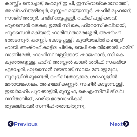
കാസ്സിം നൊച്ചാട്, മഹമൂദ് ഇ പി, ഇസ്ഹാഖ്കോറോത്ത് ,
അഷ്‌റഫ് അഴിയൂർ, മുസ്തഫ മയ്യന്നൂർ, ഷഹീർ മുഹമ്മദ്,
സാജിദ് അരൂർ, ഹമീദ് ഓട്ടപ്പള്ളി, റഫീഖ് പുളിക്കാവ്,
ഹുസൈൻ വടകര, ഉമ്മർ സി കെ, ഫിറോസ് കല്ലായി,
ഹുസൈൻ മക്യാട്, ഹാരിസ് താമരശ്ശേരി, അഷ്‌റഫ്
തോടന്നൂർ, കാസ്സിം കോട്ടപ്പള്ളി, കുയ്യാലിൽ മഹമൂദ്
ഹാജി, അഷ്‌റഫ്‌ കാട്ടില പീടിക, ജെപി കെ തിക്കോടി, ഹമീദ്
വാണിമേൽ, ഹാഫിസ് വള്ളിക്കാട്, ഷാജഹാൻ, സി കെ
കുഞ്ഞബ്ദുള്ള, ഹമീദ്, അബ്ദുൽ കാദർ ശരീഫ്, സകരിയ
എടച്ചേരി, ഹുസൈൻ വയനാട്, സലാം മമ്പാട്ടുമൂല,
നൂറുദ്ധീൻ മുണ്ടേരി, റഫീഖ് തോട്ടക്കര, ശറഫുദ്ധീൻ
മാരായമംഗലം, അഹമ്മദ് കണ്ണൂർ, സഹീർ കാട്ടാമ്പള്ളി,
ഇബ്രാഹിം പുറക്കാട്ടിരി, മുസ്തഫ, കെഎംസിസി ജില്ല
വനിതാവിങ് , ഹരിത ഭാരവാഹികൾ
തുടങ്ങിയവർ സന്നിഹിതരായിരുന്നു.
Previous
Next