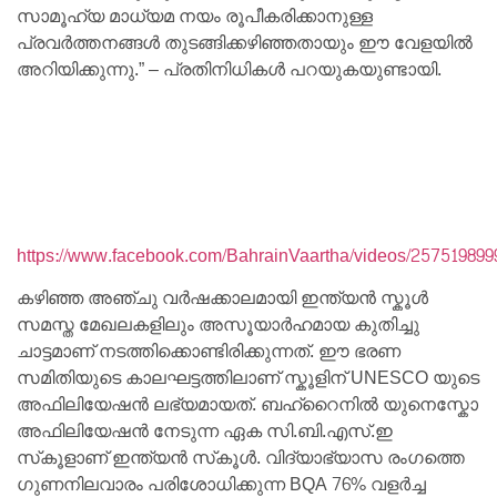
സാമൂഹ്യ മാധ്യമ നയം രൂപീകരിക്കാനുള്ള
പ്രവർത്തനങ്ങൾ തുടങ്ങിക്കഴിഞ്ഞതായും ഈ വേളയിൽ
അറിയിക്കുന്നു.” – പ്രതിനിധികൾ പറയുകയുണ്ടായി.
https://www.facebook.com/BahrainVaartha/videos/25751989
കഴിഞ്ഞ അഞ്ചു വർഷക്കാലമായി ഇന്ത്യൻ സ്കൂൾ
സമസ്ത മേഖലകളിലും അസൂയാർഹമായ കുതിച്ചു
ചാട്ടമാണ് നടത്തിക്കൊണ്ടിരിക്കുന്നത്. ഈ ഭരണ
സമിതിയുടെ കാലഘട്ടത്തിലാണ് സ്കൂളിന് UNESCO യുടെ
അഫിലിയേഷൻ ലഭ്യമായത്. ബഹ്‌റൈനിൽ യുനെസ്കോ
അഫിലിയേഷൻ നേടുന്ന ഏക സി.ബി.എസ്.ഇ
സ്‌കൂളാണ് ഇന്ത്യൻ സ്‌കൂൾ. വിദ്യാഭ്യാസ രംഗത്തെ
ഗുണനിലവാരം പരിശോധിക്കുന്ന BQA 76% വളർച്ച