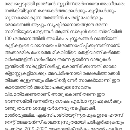
രേഖപ്പെടുത്തി ഇന്ത്യൻ സ്കൂളിന് അർഹമായ അംഗീകാരം
നൽകിയിട്ടുണ്ട്. രക്ഷാകർത്താക്കൾക്കും കുട്ടികൾക്കും
ഗുണകരമാകുന്ന തരത്തിൽ പേരന്റ് പോർട്ടലും
മൊബൈൽ ആപ്പും സൃഷ്ടിക്കാനായത് ഈ ഭരണ
സമിതിയുടെ നേട്ടങ്ങൾ ആണ്. സ്‌കൂൾ ലൈബ്രറിയിൽ
130 ശതമാനത്തിൽ അധികം പുസ്തകങ്ങൾ വാങ്ങിയത്
കുട്ടികളുടെ വായനയെ പ്രോത്സാഹിപ്പിക്കുന്നതിനാണ്.
അക്കാദമിക രംഗത്തെ മികവിൻ്റെ തെളിവാണ് കഴിഞ്ഞ
വർഷങ്ങളിൽ ഗൾഫിലെ തന്നെ ഉയർന്ന റാങ്കുകൾ
ഇന്ത്യൻ സ്‌കൂളിന് ലഭിച്ചു കൊണ്ടിരിക്കുന്നത്. ഓരോ
ക്‌ളാസ്സുകളിലേക്കും അഡ്‌മിഷനായി രക്ഷകർത്താക്കൾ
തിരക്ക് കൂട്ടുന്നതും മികവിന്റെ നേർ സാക്ഷ്യമാണ്. ഈ
കാര്യത്തിൽ അധ്യാപകരുടെ സേവനം
വിലമതിക്കേണ്ടതാണ്. അതു കൊണ്ട് തന്നെ ഈ
ഭരണസമിതി വന്നതിനു ശേഷം എല്ലാ സ്റ്റാഫുകൾക്കും
രണ്ടു തവണ ശമ്പള വർധനവു നടപ്പിലാക്കി.
മാത്രവുമല്ല, എക്സ്പാട്രിയേറ്റ് സ്റ്റാഫുകളുടെ ഹൗസ്
റെന്റ് അലവൻസ് കാലാനുസൃതമായി പരിഷ്കരിക്കുകയും
ചെയ്തു. 2019 -2020 അക്കാദമിക് വർഷം മുതൽ എല്ലാ