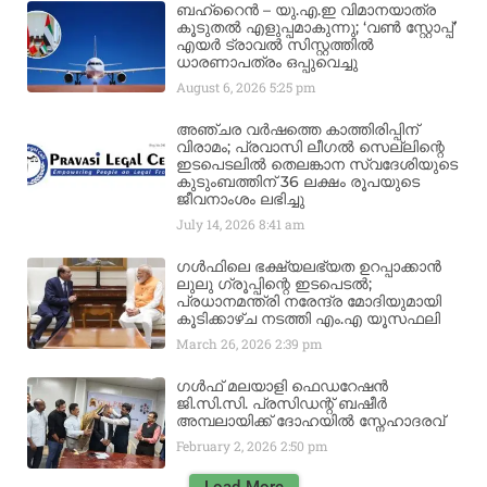
ബഹ്‌റൈൻ – യു.എ.ഇ വിമാനയാത്ര
കൂടുതൽ എളുപ്പമാകുന്നു; ‘വൺ സ്റ്റോപ്പ്’
എയർ ട്രാവൽ സിസ്റ്റത്തിൽ
ധാരണാപത്രം ഒപ്പുവെച്ചു
August 6, 2026
5:25 pm
അഞ്ചര വർഷത്തെ കാത്തിരിപ്പിന്
വിരാമം; പ്രവാസി ലീഗൽ സെല്ലിന്റെ
ഇടപെടലിൽ തെലങ്കാന സ്വദേശിയുടെ
കുടുംബത്തിന് 36 ലക്ഷം രൂപയുടെ
ജീവനാംശം ലഭിച്ചു
July 14, 2026
8:41 am
ഗൾഫിലെ ഭക്ഷ്യലഭ്യത ഉറപ്പാക്കാൻ
ലുലു ഗ്രൂപ്പിന്റെ ഇടപെടൽ;
പ്രധാനമന്ത്രി നരേന്ദ്ര മോദിയുമായി
കൂടിക്കാഴ്ച നടത്തി എം.എ യൂസഫലി
March 26, 2026
2:39 pm
ഗൾഫ് മലയാളി ഫെഡറേഷൻ
ജി.സി.സി. പ്രസിഡന്റ് ബഷീർ
അമ്പലായിക്ക് ദോഹയിൽ സ്നേഹാദരവ്
February 2, 2026
2:50 pm