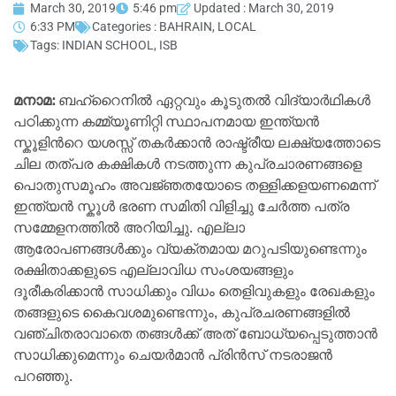
March 30, 2019
5:46 pm
Updated : March 30, 2019
6:33 PM
Categories :
BAHRAIN
,
LOCAL
Tags:
INDIAN SCHOOL
,
ISB
മനാമ:
ബഹ്‌റൈനിൽ ഏറ്റവും കൂടുതൽ വിദ്യാർഥികൾ
പഠിക്കുന്ന കമ്മ്യൂണിറ്റി സ്ഥാപനമായ ഇന്ത്യൻ
സ്കൂളിൻറെ യശസ്സ് തകർക്കാൻ രാഷ്ട്രീയ ലക്ഷ്യത്തോടെ
ചില തത്പര കക്ഷികൾ നടത്തുന്ന കുപ്രചാരണങ്ങളെ
പൊതുസമൂഹം അവജ്‌ഞതയോടെ തള്ളിക്കളയണമെന്ന്
ഇന്ത്യൻ സ്കൂൾ ഭരണ സമിതി വിളിച്ചു ചേർത്ത പത്ര
സമ്മേളനത്തിൽ അറിയിച്ചു. എല്ലാ
ആരോപണങ്ങൾക്കും വ്യക്തമായ മറുപടിയുണ്ടെന്നും
രക്ഷിതാക്കളുടെ എല്ലാവിധ സംശയങ്ങളും
ദൂരീകരിക്കാൻ സാധിക്കും വിധം തെളിവുകളും രേഖകളും
തങ്ങളുടെ കൈവശമുണ്ടെന്നും, കുപ്രചരണങ്ങളിൽ
വഞ്ചിതരാവാതെ തങ്ങൾക്ക് അത് ബോധ്യപ്പെടുത്താൻ
സാധിക്കുമെന്നും ചെയർമാൻ പ്രിൻസ് നടരാജൻ
പറഞ്ഞു.