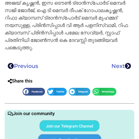
അജയ് കൃഷ്ണൻ, ഇസ ടൌൺ ട്രാൻസ്‌പോർട് മെമ്പർ
സജി ജോർജ്, ഐ ടി മെമ്പർ ദീപക് ഗോപാലകൃഷ്ണൻ,
റിഫാ ക്യാമ്പസ് ട്രാൻസ്‌പോർട് മെമ്പർ മുഹമ്മദ്
നയസുള്ള, പ്രിൻസിപ്പാൾ വി ആർ പളനിസ്വാമി, റിഫ
ക്യാമ്പസ് പ്രിൻസിപ്പാൾ പമേല സേവ്യർ, സ്റ്റാഫ്
പ്രതിനിധി ജോൺസൻ കെ ദേവസ്സി തുടങ്ങിയവർ
പങ്കെടുത്തു.
Previous
Next
Share this
Facebook
Twitter
Telegram
WhatsApp
Join our community
Join our Telegram Channel