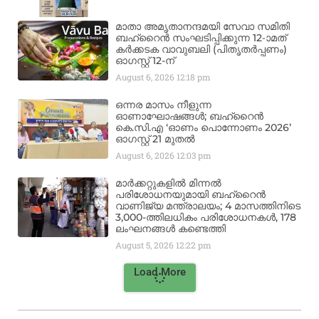
മാതാ അമൃതാനന്ദമയി സേവാ സമിതി
ബഹ്‌റൈൻ സംഘടിപ്പിക്കുന്ന 12-ാമത്
കർക്കടക വാവുബലി (പിതൃതർപ്പണം)
ഓഗസ്റ്റ് 12-ന്
August 6, 2026
12:18 pm
ഒന്നര മാസം നീളുന്ന
ഓണാഘോഷങ്ങൾ; ബഹ്‌റൈൻ
കെ.സി.എ ‘ഓണം പൊന്നോണം 2026’
ഓഗസ്റ്റ് 21 മുതൽ
August 6, 2026
12:03 pm
മാർക്കറ്റുകളിൽ മിന്നൽ
പരിശോധനയുമായി ബഹ്‌റൈൻ
വാണിജ്യ മന്ത്രാലയം; 4 മാസത്തിനിടെ
3,000-ത്തിലധികം പരിശോധനകൾ, 178
ലംഘനങ്ങൾ കണ്ടെത്തി
August 5, 2026
12:22 pm
Load More