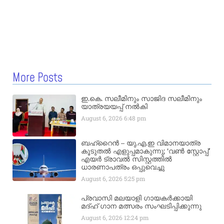
More Posts
ഇ.കെ. സലീമിനും സാജിദ സലീമിനും
യാത്രയയപ്പ് നൽകി
August 6, 2026
6:48 pm
ബഹ്‌റൈൻ – യു.എ.ഇ വിമാനയാത്ര
കൂടുതൽ എളുപ്പമാകുന്നു; ‘വൺ സ്റ്റോപ്പ്’
എയർ ട്രാവൽ സിസ്റ്റത്തിൽ
ധാരണാപത്രം ഒപ്പുവെച്ചു
August 6, 2026
5:25 pm
പ്രവാസി മലയാളി ഗായകർക്കായി
മദ്ഹ് ഗാന മത്സരം സംഘടിപ്പിക്കുന്നു
August 6, 2026
12:24 pm