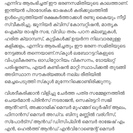
എന്നിവ ആരംഭിച്ചത് ഈ ഭരണസമിതിയുടെ കാലത്താണ്.
ഇന്ത്യൻ പ്രാദേശിക ഭാഷകൾ കരിക്കുലത്തിൽ
ഉൾപ്പെടുത്തിയത് രക്ഷകർത്താക്കൾ രണ്ടു കൈയും നീട്ടി
സ്വീകരിച്ചു. ജൂനിയർ ക്വിസ് കോമ്പറ്റിഷൻ, മാതൃക
ഐക്യ രാഷ്ട്ര സഭ, വിവിധ തരം പഠന ക്ലബ്ബുകൾ,
ഹരിത ക്യാമ്പസ്‌, കുട്ടികൾക്ക് ഉയർന്ന നിലവാരമുള്ള
കളിക്കളം, എന്നിവ ആരംഭിച്ചതും ഈ ഭരണ സമിതിയുടെ
നേട്ടങ്ങൾ തന്നെയാണ്.സ്‌കൂൾ ലബോറട്ടറികളുടെ
വിപുലീകരണം ഓഡിറ്റോറിയം വികസനം, ടോയ്ലറ്റ്
പരിഷ്കരണം, എയർ കണ്ടിഷൻ മാറ്റി സ്ഥാപിക്കൽ തുടങ്ങി
അടിസ്ഥാന സൗകര്യങ്ങൾ നല്ല രീതിയിൽ
മെച്ചപെടുത്തി സ്‌കൂൾ മുന്നേറിക്കൊണ്ടിരിക്കുന്നു.
വിശദീകരിക്കാൻ വിളിച്ചു ചേർത്ത പത്ര സമ്മേളനത്തിൽ
ചെയർമാൻ പ്രിൻസ് നടരാജൻ, സെക്രട്ടറി സജി
ആൻ്റണി, അക്കാദമിക് മെമ്പർ മുഹമ്മദ് ഖുർഷീദ് ആലം,
ഫിനാൻസ് മെമ്പർ അഡ്വ. ബിനു മണ്ണിൽ വര്ഗീസ്,
സ്പോർട്സ് ആൻഡ് ഡിസിപ്ലിൻ മെമ്പർ രാജേഷ് എം
എൻ, ഹെൽത്ത് ആൻഡ് എൻവിറോണ്മെന്റ് മെമ്പർ