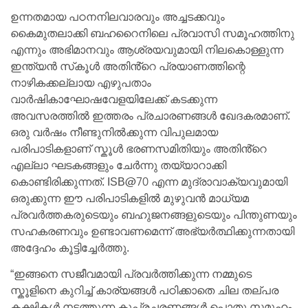
ഉന്നതമായ പഠനനിലവാരവും അച്ചടക്കവും
കൈമുതലാക്കി ബഹറൈനിലെ പ്രവാസി സമൂഹത്തിനു
എന്നും അഭിമാനവും ആശ്രയവുമായി നിലകൊള്ളുന്ന
ഇന്ത്യൻ സ്‌കൂൾ അതിൻ്റെ പ്രയാണത്തിന്റെ
നാഴികക്കല്ലായ എഴുപതാം
വാർഷികാഘോഷവേളയിലേക്ക് കടക്കുന്ന
അവസരത്തിൽ ഇത്തരം പ്രചാരണങ്ങൾ ഖേദകരമാണ്.
ഒരു വർഷം നീണ്ടുനിൽക്കുന്ന വിപുലമായ
പരിപാടികളാണ് സ്കൂൾ ഭരണസമിതിയും അതിൻ്റെ
എല്ലാ ഘടകങ്ങളും ചേർന്നു തയ്യാറാക്കി
കൊണ്ടിരിക്കുന്നത്. ISB@70 എന്ന മുദ്രാവാക്യവുമായി
ഒരുക്കുന്ന ഈ പരിപാടികളിൽ മുഴുവൻ മാധ്യമ
പ്രവർത്തകരുടെയും ബഹുജനങ്ങളുടെയും പിന്തുണയും
സഹകരണവും ഉണ്ടാവണമെന്ന് അഭ്യർത്ഥിക്കുന്നതായി
അദ്ദേഹം കൂട്ടിച്ചേർത്തു.
“ഇങ്ങനെ സജീവമായി പ്രവർത്തിക്കുന്ന നമ്മുടെ
സ്കൂളിനെ കുറിച്ച് കാര്യങ്ങൾ പഠിക്കാതെ ചില തല്പര
കക്ഷികൾ നടത്തുന്ന കുപ്രചരണങ്ങൾ പൊതു സമൂഹം