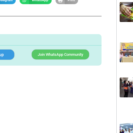
Telegram
WhatsApp
Print
up
Join WhatsApp Community