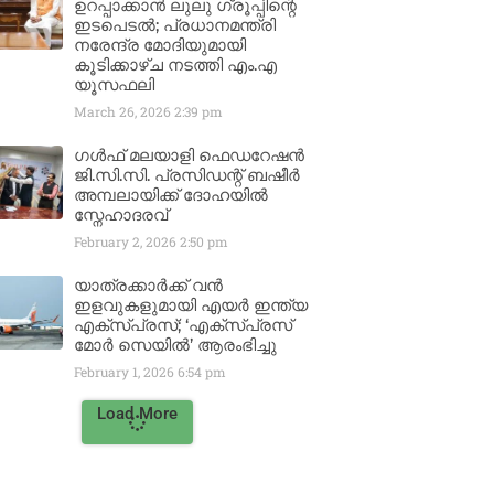
ഉറപ്പാക്കാൻ ലുലു ഗ്രൂപ്പിന്റെ
ഇടപെടൽ; പ്രധാനമന്ത്രി
നരേന്ദ്ര മോദിയുമായി
കൂടിക്കാഴ്ച നടത്തി എം.എ
യൂസഫലി
March 26, 2026
2:39 pm
ഗൾഫ് മലയാളി ഫെഡറേഷൻ
ജി.സി.സി. പ്രസിഡന്റ് ബഷീർ
അമ്പലായിക്ക് ദോഹയിൽ
സ്നേഹാദരവ്
February 2, 2026
2:50 pm
യാത്രക്കാർക്ക് വൻ
ഇളവുകളുമായി എയർ ഇന്ത്യ
എക്സ്പ്രസ്; ‘എക്സ്പ്രസ്
മോർ സെയിൽ’ ആരംഭിച്ചു
February 1, 2026
6:54 pm
Load More