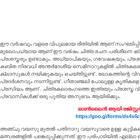
ഈ വർഷവും വളരെ വിപുലമായ രീതിയിൽ ആണ് സംഘടിപ്പിക്കു
മുഖോപധ്യായ ആണ് ഈ വര്ഷം ചിത്ര രചന പരിശീലന ക്യാമ്പ്
പ്രശസ്തരും ഉണ്ടാകും. അധ്യാപികയും, ഗവേഷകയും, പ്രശ
കബിത നിരവധി അന്തർദേശീയ സെമിനാറുകളിൽ ചിത്രകലയെ ക
ക്ലാസുകൾ നയിക്കുകയും ചെയ്തിട്ടുണ്ട് . ലോകത്തിന്റെ വ
പ്രദർശനവും നടന്നിട്ടുണ്ട് . ഗീതാഞ്ജലി പോലുള്ള കൃതികള
പ്രസിദ്ധം ആണ് . ചിത്രകലാരംഗത്തെ ഇത്രയും പ്രശസ്ത 
പ്രവാസികൾക്ക് ഒരു പുതിയ അനുഭവം ആയിരിക്കും.
ഓൺലൈൻ ആയി രജിസ്റ്റർ
https://goo.gl/forms/ds4x
അഞ്ചു വയസു മുതൽ പതിനാറു വയസുവരെ ഉള്ള കുട്ടികളെ മൂ
മത്സരങ്ങളിൽ പങ്കെടുപ്പിക്കുന്നത്. ഈ പരിപാടിയിൽ എല്