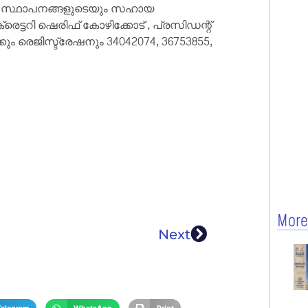
സ സ്ഥാപനങ്ങളുടെയും സഹായ
ടറി ഷെരിഫ് കോഴിക്കോട് , പ്രസിഡന്റ്
ും രെജിസ്ട്രേഷനും 34042074, 36753855,
More
Next