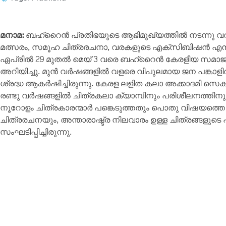
മനാമ:
ബഹ്‌റൈൻ പ്രതിഭയുടെ ആഭിമുഖ്യത്തിൽ നടന്നു വരുന
മത്സരം, സമൂഹ ചിത്രരചനാ, വരകളുടെ എക്സിബിഷൻ എന്നി
ഏപ്രിൽ 29 മുതൽ മെയ് 3 വരെ ബഹ്‌റൈൻ കേരളീയ സമാജത്
അറിയിച്ചു. മുൻ വർഷങ്ങളിൽ വളരെ വിപുലമായ ജന പങ്കാള
ശ്രദ്ധ ആകർഷിച്ചിരുന്നു. കേരള ലളിത കലാ അക്കാദമി സെക്ര
രണ്ടു വർഷങ്ങളിൽ ചിത്രകലാ ക്യാമ്പിനും പരിശീലനത്ത
നൂറോളം ചിത്രകാരന്മാർ പങ്കെടുത്തതും പൊതു വിഷയത്ത
ചിത്രരചനയും, അന്താരാഷ്ട്ര നിലവാരം ഉള്ള ചിത്രങ്ങളു
സംഘടിപ്പിച്ചിരുന്നു.