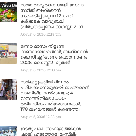
മാതാ അമൃതാനന്ദമയി സേവാ
സമിതി ബഹ്‌റൈൻ
സംഘടിപ്പിക്കുന്ന 12-ാമത്
കർക്കടക വാവുബലി
(പിതൃതർപ്പണം) ഓഗസ്റ്റ് 12-ന്
August 6, 2026
12:18 pm
ഒന്നര മാസം നീളുന്ന
ഓണാഘോഷങ്ങൾ; ബഹ്‌റൈൻ
കെ.സി.എ ‘ഓണം പൊന്നോണം
2026’ ഓഗസ്റ്റ് 21 മുതൽ
August 6, 2026
12:03 pm
മാർക്കറ്റുകളിൽ മിന്നൽ
പരിശോധനയുമായി ബഹ്‌റൈൻ
വാണിജ്യ മന്ത്രാലയം; 4
മാസത്തിനിടെ 3,000-
ത്തിലധികം പരിശോധനകൾ,
178 ലംഘനങ്ങൾ കണ്ടെത്തി
August 5, 2026
12:22 pm
ഇടതുപക്ഷ സഹയാത്രികൻ
ഷാജി എടത്തോളി മുസ്‌ലിം