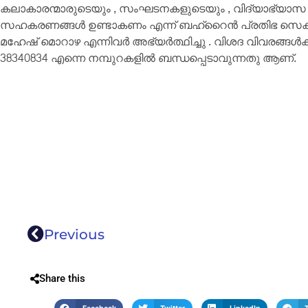
കലാകാരന്മാരുടെയും , സംഘടനകളുടെയും , വിദ്യാഭ്യാ
സഹകരണങ്ങൾ ഉണ്ടാകണം എന്ന് ബഹ്‌റൈൻ പ്രതിഭ സെക്രെട്
മഹേഷ് മൊറാഴ എന്നിവർ അഭ്യർത്ഥിച്ചു . വിശദ വിവരങ്ങൾക്ക
38340834 എന്നെ നമ്പുറകളിൽ ബന്ധപ്പെടാവുന്നതു ആണ്.
Previous
Share this