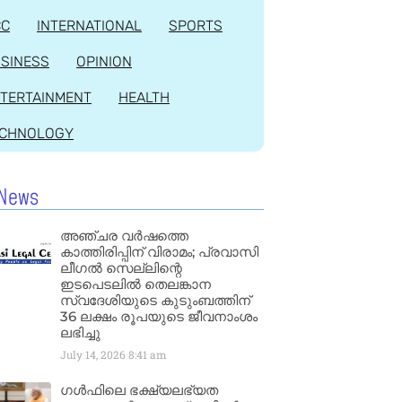
CC
INTERNATIONAL
SPORTS
SINESS
OPINION
TERTAINMENT
HEALTH
ECHNOLOGY
News
അഞ്ചര വർഷത്തെ
കാത്തിരിപ്പിന് വിരാമം; പ്രവാസി
ലീഗൽ സെല്ലിന്റെ
ഇടപെടലിൽ തെലങ്കാന
സ്വദേശിയുടെ കുടുംബത്തിന്
36 ലക്ഷം രൂപയുടെ ജീവനാംശം
ലഭിച്ചു
July 14, 2026
8:41 am
ഗൾഫിലെ ഭക്ഷ്യലഭ്യത