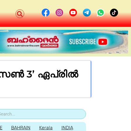
സീസൺ 3’ ഏപ്രിൽ
E
BAHRAIN
Kerala
INDIA