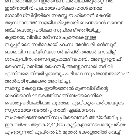
സെന്‍ററിലാണ് ഇത്തവണ പരീക്ഷക്കിരുത്തുന്നത്.
ഇതിനായി വിപുലമായ പരീക്ഷാ ഹാള്‍ മനാമ
ഗോള്‍ഡ്സിറ്റിയിലെ സമസ്ത ബഹ്റൈന്‍ കേന്ദ്ര
ആസ്ഥാനത്ത് സജ്ജീകരിച്ചതായി ബഹ്‌റൈന്‍ റൈയ്
ഞ്ച് പൊതു പരീക്ഷാ സൂപ്രണ്ട് അറിയിച്ചു.
കൂടാതെ, വിവിധ മദ്റസാ ചുമതലകളുള്ള
സൂപ്പര്‍വൈസര്‍മാരായി ഹംസ അന്‍വരി, മന്‍സൂര്‍
ബാഖവി, സയ്യിദ് യാസർ ജിഫ്രി തങ്ങൾ,ഹാഫിള്
ശറഫുദ്ധീന്‍, സൈദുമുഹമ്മദ് വഹബി, അബ്ദുറഊഫ്
ഫൈസി, റബീഅ് ഫൈസി, അബ്ദുറസാഖ് നദ് വി,
എന്നിവരെ നിയമിച്ചതായും പരീക്ഷാ സൂപ്രണ്ട് അശ്റഫ്
അന്‍വരി ചേലക്കര അറിയിച്ചു.
സമസ്ത കേരള ജം ഇയ്യത്തുല്‍ മുഅല്ലിമീന്റെ
ബഹ്‌റൈന്‍ ഘടകത്തിനാണ് ബഹ്‌റൈനിലെ
പൊതുപരീക്ഷരീക്ഷാ ചുമതല. ഏകീകൃത പരീക്ഷയുടെ
സുഗമമായ നടത്തിപ്പിനായി എല്ലാവരും
സഹകരിക്കണമെന്ന് സൂപ്രവൈസര്‍ അഭ്യര്‍ത്ഥിച്ചു.
ഈ വര്‍ഷം ആകെ 2,41,805 കുട്ടികളാണ് പൊതുപരീക്ഷ
എഴുതുന്നത്. ഏപ്രില്‍ 25 മുതല്‍ കേരളത്തില്‍ വെച്ച്