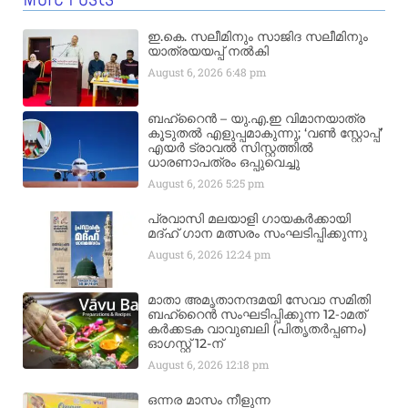
ഇ.കെ. സലീമിനും സാജിദ സലീമിനും
യാത്രയയപ്പ് നൽകി
August 6, 2026
6:48 pm
ബഹ്‌റൈൻ – യു.എ.ഇ വിമാനയാത്ര
കൂടുതൽ എളുപ്പമാകുന്നു; ‘വൺ സ്റ്റോപ്പ്’
എയർ ട്രാവൽ സിസ്റ്റത്തിൽ
ധാരണാപത്രം ഒപ്പുവെച്ചു
August 6, 2026
5:25 pm
പ്രവാസി മലയാളി ഗായകർക്കായി
മദ്ഹ് ഗാന മത്സരം സംഘടിപ്പിക്കുന്നു
August 6, 2026
12:24 pm
മാതാ അമൃതാനന്ദമയി സേവാ സമിതി
ബഹ്‌റൈൻ സംഘടിപ്പിക്കുന്ന 12-ാമത്
കർക്കടക വാവുബലി (പിതൃതർപ്പണം)
ഓഗസ്റ്റ് 12-ന്
August 6, 2026
12:18 pm
ഒന്നര മാസം നീളുന്ന