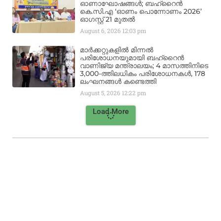
ഓണാഘോഷങ്ങൾ; ബഹ്‌റൈൻ
കെ.സി.എ ‘ഓണം പൊന്നോണം 2026’
ഓഗസ്റ്റ് 21 മുതൽ
August 6, 2026
12:03 pm
മാർക്കറ്റുകളിൽ മിന്നൽ
പരിശോധനയുമായി ബഹ്‌റൈൻ
വാണിജ്യ മന്ത്രാലയം; 4 മാസത്തിനിടെ
3,000-ത്തിലധികം പരിശോധനകൾ, 178
ലംഘനങ്ങൾ കണ്ടെത്തി
August 5, 2026
12:22 pm
Load More