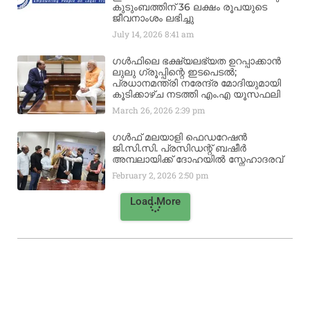
കുടുംബത്തിന് 36 ലക്ഷം രൂപയുടെ
ജീവനാംശം ലഭിച്ചു
July 14, 2026
8:41 am
ഗൾഫിലെ ഭക്ഷ്യലഭ്യത ഉറപ്പാക്കാൻ
ലുലു ഗ്രൂപ്പിന്റെ ഇടപെടൽ;
പ്രധാനമന്ത്രി നരേന്ദ്ര മോദിയുമായി
കൂടിക്കാഴ്ച നടത്തി എം.എ യൂസഫലി
March 26, 2026
2:39 pm
ഗൾഫ് മലയാളി ഫെഡറേഷൻ
ജി.സി.സി. പ്രസിഡന്റ് ബഷീർ
അമ്പലായിക്ക് ദോഹയിൽ സ്നേഹാദരവ്
February 2, 2026
2:50 pm
Load More