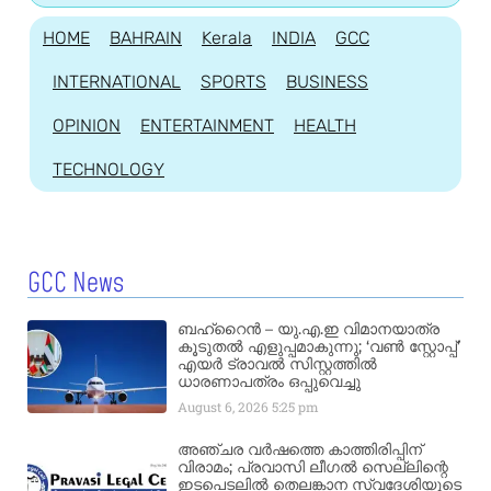
HOME
BAHRAIN
Kerala
INDIA
GCC
INTERNATIONAL
SPORTS
BUSINESS
OPINION
ENTERTAINMENT
HEALTH
TECHNOLOGY
GCC News
ബഹ്‌റൈൻ – യു.എ.ഇ വിമാനയാത്ര
കൂടുതൽ എളുപ്പമാകുന്നു; ‘വൺ സ്റ്റോപ്പ്’
എയർ ട്രാവൽ സിസ്റ്റത്തിൽ
ധാരണാപത്രം ഒപ്പുവെച്ചു
August 6, 2026
5:25 pm
അഞ്ചര വർഷത്തെ കാത്തിരിപ്പിന്
വിരാമം; പ്രവാസി ലീഗൽ സെല്ലിന്റെ
ഇടപെടലിൽ തെലങ്കാന സ്വദേശിയുടെ