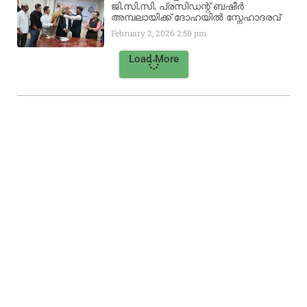
ജി.സി.സി. പ്രസിഡന്റ് ബഷീർ
അമ്പലായിക്ക് ദോഹയിൽ സ്നേഹാദരവ്
February 2, 2026
2:50 pm
Load More