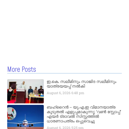
More Posts
ഇ.കെ. സലീമിനും സാജിദ സലീമിനും
യാത്രയയപ്പ് നൽകി
August 6, 2026
6:48 pm
ബഹ്‌റൈൻ – യു.എ.ഇ വിമാനയാത്ര
കൂടുതൽ എളുപ്പമാകുന്നു; ‘വൺ സ്റ്റോപ്പ്’
എയർ ട്രാവൽ സിസ്റ്റത്തിൽ
ധാരണാപത്രം ഒപ്പുവെച്ചു
August 6, 2026
5:25 pm