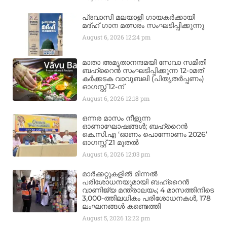
പ്രവാസി മലയാളി ഗായകർക്കായി
മദ്ഹ് ഗാന മത്സരം സംഘടിപ്പിക്കുന്നു
August 6, 2026
12:24 pm
മാതാ അമൃതാനന്ദമയി സേവാ സമിതി
ബഹ്‌റൈൻ സംഘടിപ്പിക്കുന്ന 12-ാമത്
കർക്കടക വാവുബലി (പിതൃതർപ്പണം)
ഓഗസ്റ്റ് 12-ന്
August 6, 2026
12:18 pm
ഒന്നര മാസം നീളുന്ന
ഓണാഘോഷങ്ങൾ; ബഹ്‌റൈൻ
കെ.സി.എ ‘ഓണം പൊന്നോണം 2026’
ഓഗസ്റ്റ് 21 മുതൽ
August 6, 2026
12:03 pm
മാർക്കറ്റുകളിൽ മിന്നൽ
പരിശോധനയുമായി ബഹ്‌റൈൻ
വാണിജ്യ മന്ത്രാലയം; 4 മാസത്തിനിടെ
3,000-ത്തിലധികം പരിശോധനകൾ, 178
ലംഘനങ്ങൾ കണ്ടെത്തി
August 5, 2026
12:22 pm