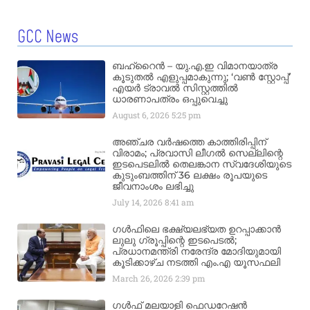
GCC News
ബഹ്‌റൈൻ – യു.എ.ഇ വിമാനയാത്ര
കൂടുതൽ എളുപ്പമാകുന്നു; ‘വൺ സ്റ്റോപ്പ്’
എയർ ട്രാവൽ സിസ്റ്റത്തിൽ
ധാരണാപത്രം ഒപ്പുവെച്ചു
August 6, 2026
5:25 pm
അഞ്ചര വർഷത്തെ കാത്തിരിപ്പിന്
വിരാമം; പ്രവാസി ലീഗൽ സെല്ലിന്റെ
ഇടപെടലിൽ തെലങ്കാന സ്വദേശിയുടെ
കുടുംബത്തിന് 36 ലക്ഷം രൂപയുടെ
ജീവനാംശം ലഭിച്ചു
July 14, 2026
8:41 am
ഗൾഫിലെ ഭക്ഷ്യലഭ്യത ഉറപ്പാക്കാൻ
ലുലു ഗ്രൂപ്പിന്റെ ഇടപെടൽ;
പ്രധാനമന്ത്രി നരേന്ദ്ര മോദിയുമായി
കൂടിക്കാഴ്ച നടത്തി എം.എ യൂസഫലി
March 26, 2026
2:39 pm
ഗൾഫ് മലയാളി ഫെഡറേഷൻ