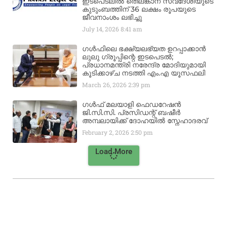
ഇടപെടലിൽ തെലങ്കാന സ്വദേശിയുടെ
കുടുംബത്തിന് 36 ലക്ഷം രൂപയുടെ
ജീവനാംശം ലഭിച്ചു
July 14, 2026
8:41 am
ഗൾഫിലെ ഭക്ഷ്യലഭ്യത ഉറപ്പാക്കാൻ
ലുലു ഗ്രൂപ്പിന്റെ ഇടപെടൽ;
പ്രധാനമന്ത്രി നരേന്ദ്ര മോദിയുമായി
കൂടിക്കാഴ്ച നടത്തി എം.എ യൂസഫലി
March 26, 2026
2:39 pm
ഗൾഫ് മലയാളി ഫെഡറേഷൻ
ജി.സി.സി. പ്രസിഡന്റ് ബഷീർ
അമ്പലായിക്ക് ദോഹയിൽ സ്നേഹാദരവ്
February 2, 2026
2:50 pm
Load More