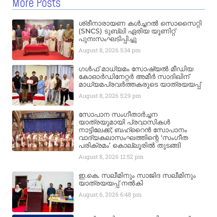
More Posts
ശ്രീനാരായണ കൾച്ചറൽ സൊസൈറ്റി
(SNCS) ടുബ്ലി ഏരിയ യൂണിറ്റ്
പുനഃസംഘടിപ്പിച്ചു
August 8, 2026
5:34 pm
ഗൾഫ് മാധ്യമം സോഷ്യൽ മീഡിയ
കോഓർഡിനേറ്റർ അമീർ സാദിഖിന്
മാധ്യമപ്രവർത്തകരുടെ യാത്രയയപ്പ്
August 8, 2026
5:29 pm
സോപാന സംഗീതാർച്ചന
യാത്രയുമായി പ്രവാസികൾ
നാട്ടിലേക്ക്; ബഹ്‌റൈൻ സോപാനം
വാദ്യകലാസംഘത്തിന്റെ ‘സംഗീത
പരിക്രമം’ കൊല്ലൂരിൽ തുടങ്ങി
August 8, 2026
12:52 pm
ഇ.കെ. സലീമിനും സാജിദ സലീമിനും
യാത്രയയപ്പ് നൽകി
August 6, 2026
6:48 pm