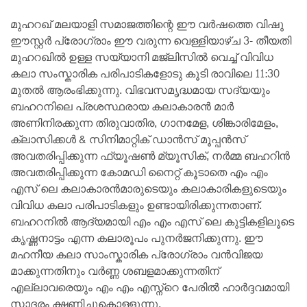
മുഹറഖ് മലയാളി സമാജത്തിന്റെ ഈ വർഷത്തെ വിഷു
ഈസ്റ്റർ പ്രോഗ്രാം ഈ വരുന്ന വെള്ളിയാഴ്ച 3- തീയതി
മുഹറഖിൽ ഉള്ള സയ്യാനി മജ്ലിസിൽ വെച്ച് വിവിധ
കലാ സംസ്കാരിക പരിപാടികളോടു കൂടി രാവിലെ 11:30
മുതൽ ആരംഭിക്കുന്നു. വിഭവസമൃദ്ധമായ സദ്യയും
ബഹറനിലെ പ്രശസ്ഥരായ കലാകാരൻ മാർ
അണിനിരക്കുന്ന തിരുവാതിര, ഗാനമേള, ശിങ്കാരിമേളം,
ക്ലാസിക്കൾ & സിനിമാറ്റിക് ഡാൻസ് മൂപ്പൻസ്
അവതരിപ്പിക്കുന്ന ഫ്യൂഷൺ മ്യൂസിക്, നർമ്മ ബഹറിൻ
അവതരിപ്പിക്കുന്ന കോമഡി നൈറ്റ് കൂടാതെ എം എം
എസ് ലെ കലാകാരൻമാരുടെയും കലാകാരികളുടെയും
വിവിധ കലാ പരിപാടികളും ഉണ്ടായിരിക്കുന്നതാണ്.
ബഹറനിൽ ആദ്യമായി എം എം എസ് ലെ കുട്ടികളിലൂടെ
കൃഷ്ണനാട്ടം എന്ന കലാരൂപം പുനർജനിക്കുന്നു. ഈ
മഹനീയ കലാ സാംസ്കാരിക പ്രോഗ്രാം വൻവിജയ
മാക്കുന്നതിനും വർണ്ണ ശബളമാക്കുന്നതിന്
എല്ലാവരെയും എം എം എസ്ന്റെ പേരിൽ ഹാർദ്ദവമായി
സാദരം ക്ഷണിച്ചുകൊള്ളുന്നു.