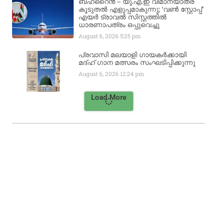
ബഹ്‌റൈൻ – യു.എ.ഇ വിമാനയാത്ര
കൂടുതൽ എളുപ്പമാകുന്നു; ‘വൺ സ്റ്റോപ്പ്’
എയർ ട്രാവൽ സിസ്റ്റത്തിൽ
ധാരണാപത്രം ഒപ്പുവെച്ചു
August 6, 2026
5:25 pm
പ്രവാസി മലയാളി ഗായകർക്കായി
മദ്ഹ് ഗാന മത്സരം സംഘടിപ്പിക്കുന്നു
August 6, 2026
12:24 pm
Load More