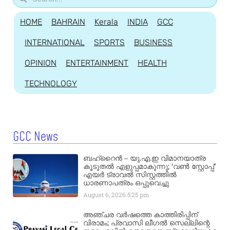
HOME
BAHRAIN
Kerala
INDIA
GCC
INTERNATIONAL
SPORTS
BUSINESS
OPINION
ENTERTAINMENT
HEALTH
TECHNOLOGY
GCC News
ബഹ്‌റൈൻ – യു.എ.ഇ വിമാനയാത്ര
കൂടുതൽ എളുപ്പമാകുന്നു; ‘വൺ സ്റ്റോപ്പ്’
എയർ ട്രാവൽ സിസ്റ്റത്തിൽ
ധാരണാപത്രം ഒപ്പുവെച്ചു
August 6, 2026
5:25 pm
അഞ്ചര വർഷത്തെ കാത്തിരിപ്പിന്
വിരാമം; പ്രവാസി ലീഗൽ സെല്ലിന്റെ