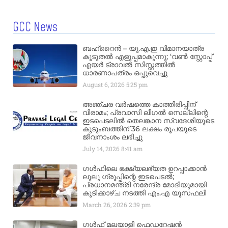
GCC News
ബഹ്‌റൈൻ – യു.എ.ഇ വിമാനയാത്ര
കൂടുതൽ എളുപ്പമാകുന്നു; ‘വൺ സ്റ്റോപ്പ്’
എയർ ട്രാവൽ സിസ്റ്റത്തിൽ
ധാരണാപത്രം ഒപ്പുവെച്ചു
August 6, 2026
5:25 pm
അഞ്ചര വർഷത്തെ കാത്തിരിപ്പിന്
വിരാമം; പ്രവാസി ലീഗൽ സെല്ലിന്റെ
ഇടപെടലിൽ തെലങ്കാന സ്വദേശിയുടെ
കുടുംബത്തിന് 36 ലക്ഷം രൂപയുടെ
ജീവനാംശം ലഭിച്ചു
July 14, 2026
8:41 am
ഗൾഫിലെ ഭക്ഷ്യലഭ്യത ഉറപ്പാക്കാൻ
ലുലു ഗ്രൂപ്പിന്റെ ഇടപെടൽ;
പ്രധാനമന്ത്രി നരേന്ദ്ര മോദിയുമായി
കൂടിക്കാഴ്ച നടത്തി എം.എ യൂസഫലി
March 26, 2026
2:39 pm
ഗൾഫ് മലയാളി ഫെഡറേഷൻ