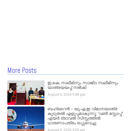
More Posts
ഇ.കെ. സലീമിനും സാജിദ സലീമിനും
യാത്രയയപ്പ് നൽകി
August 6, 2026
6:48 pm
ബഹ്‌റൈൻ – യു.എ.ഇ വിമാനയാത്ര
കൂടുതൽ എളുപ്പമാകുന്നു; ‘വൺ സ്റ്റോപ്പ്’
എയർ ട്രാവൽ സിസ്റ്റത്തിൽ
ധാരണാപത്രം ഒപ്പുവെച്ചു
August 6, 2026
5:25 pm