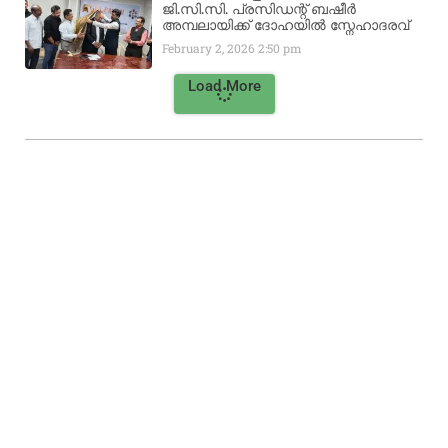
ജി.സി.സി. പ്രസിഡന്റ് ബഷീർ
അമ്പലായിക്ക് ദോഹയിൽ സ്നേഹാദരവ്
February 2, 2026
2:50 pm
Load More