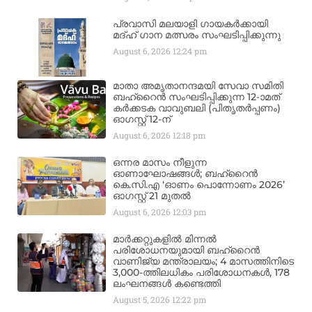
പ്രവാസി മലയാളി ഗായകർക്കായി
മദ്ഹ് ഗാന മത്സരം സംഘടിപ്പിക്കുന്നു
August 6, 2026
12:24 pm
മാതാ അമൃതാനന്ദമയി സേവാ സമിതി
ബഹ്‌റൈൻ സംഘടിപ്പിക്കുന്ന 12-ാമത്
കർക്കടക വാവുബലി (പിതൃതർപ്പണം)
ഓഗസ്റ്റ് 12-ന്
August 6, 2026
12:18 pm
ഒന്നര മാസം നീളുന്ന
ഓണാഘോഷങ്ങൾ; ബഹ്‌റൈൻ
കെ.സി.എ ‘ഓണം പൊന്നോണം 2026’
ഓഗസ്റ്റ് 21 മുതൽ
August 6, 2026
12:03 pm
മാർക്കറ്റുകളിൽ മിന്നൽ
പരിശോധനയുമായി ബഹ്‌റൈൻ
വാണിജ്യ മന്ത്രാലയം; 4 മാസത്തിനിടെ
3,000-ത്തിലധികം പരിശോധനകൾ, 178
ലംഘനങ്ങൾ കണ്ടെത്തി
August 5, 2026
12:22 pm