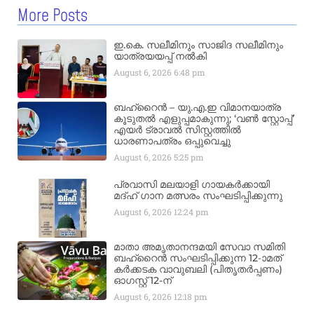
More Posts
ഇ.കെ. സലീമിനും സാജിദ സലീമിനും
യാത്രയയപ്പ് നൽകി
August 6, 2026
6:48 pm
ബഹ്‌റൈൻ – യു.എ.ഇ വിമാനയാത്ര
കൂടുതൽ എളുപ്പമാകുന്നു; ‘വൺ സ്റ്റോപ്പ്’
എയർ ട്രാവൽ സിസ്റ്റത്തിൽ
ധാരണാപത്രം ഒപ്പുവെച്ചു
August 6, 2026
5:25 pm
പ്രവാസി മലയാളി ഗായകർക്കായി
മദ്ഹ് ഗാന മത്സരം സംഘടിപ്പിക്കുന്നു
August 6, 2026
12:24 pm
മാതാ അമൃതാനന്ദമയി സേവാ സമിതി
ബഹ്‌റൈൻ സംഘടിപ്പിക്കുന്ന 12-ാമത്
കർക്കടക വാവുബലി (പിതൃതർപ്പണം)
ഓഗസ്റ്റ് 12-ന്
August 6, 2026
12:18 pm