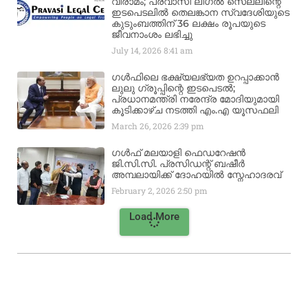
വിരാമം; പ്രവാസി ലീഗൽ സെല്ലിന്റെ
ഇടപെടലിൽ തെലങ്കാന സ്വദേശിയുടെ
കുടുംബത്തിന് 36 ലക്ഷം രൂപയുടെ
ജീവനാംശം ലഭിച്ചു
July 14, 2026
8:41 am
ഗൾഫിലെ ഭക്ഷ്യലഭ്യത ഉറപ്പാക്കാൻ
ലുലു ഗ്രൂപ്പിന്റെ ഇടപെടൽ;
പ്രധാനമന്ത്രി നരേന്ദ്ര മോദിയുമായി
കൂടിക്കാഴ്ച നടത്തി എം.എ യൂസഫലി
March 26, 2026
2:39 pm
ഗൾഫ് മലയാളി ഫെഡറേഷൻ
ജി.സി.സി. പ്രസിഡന്റ് ബഷീർ
അമ്പലായിക്ക് ദോഹയിൽ സ്നേഹാദരവ്
February 2, 2026
2:50 pm
Load More