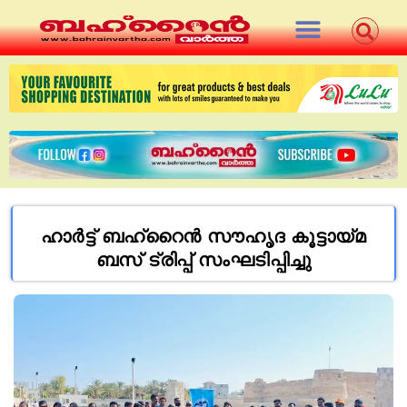
ഹാർട്ട് ബഹ്‌റൈൻ സൗഹൃദ കൂട്ടായ്മ
ബസ് ട്രിപ്പ്‌ സംഘടിപ്പിച്ചു