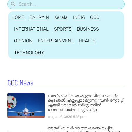
HOME
BAHRAIN
Kerala
INDIA
GCC
INTERNATIONAL
SPORTS
BUSINESS
OPINION
ENTERTAINMENT
HEALTH
TECHNOLOGY
GCC News
ബഹ്‌റൈൻ – യു.എ.ഇ വിമാനയാത്ര
കൂടുതൽ എളുപ്പമാകുന്നു; ‘വൺ സ്റ്റോപ്പ്’
എയർ ട്രാവൽ സിസ്റ്റത്തിൽ
ധാരണാപത്രം ഒപ്പുവെച്ചു
August 6, 2026
5:25 pm
അഞ്ചര വർഷത്തെ കാത്തിരിപ്പിന്