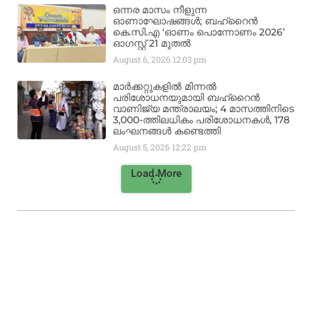
ഒന്നര മാസം നീളുന്ന
ഓണാഘോഷങ്ങൾ; ബഹ്‌റൈൻ
കെ.സി.എ ‘ഓണം പൊന്നോണം 2026’
ഓഗസ്റ്റ് 21 മുതൽ
August 6, 2026
12:03 pm
മാർക്കറ്റുകളിൽ മിന്നൽ
പരിശോധനയുമായി ബഹ്‌റൈൻ
വാണിജ്യ മന്ത്രാലയം; 4 മാസത്തിനിടെ
3,000-ത്തിലധികം പരിശോധനകൾ, 178
ലംഘനങ്ങൾ കണ്ടെത്തി
August 5, 2026
12:22 pm
Load More