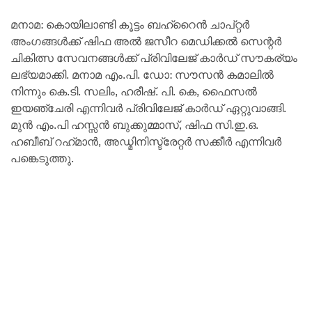
മനാമ: കൊയിലാണ്ടി കൂട്ടം ബഹ്‌റൈൻ ചാപ്റ്റർ
അംഗങ്ങൾക്ക് ഷിഫ അൽ ജസീറ മെഡിക്കൽ സെന്റർ
ചികിത്സ സേവനങ്ങൾക്ക്‌ പ്രിവിലേജ് കാർഡ് സൗകര്യം
ലഭ്യമാക്കി. മനാമ എം.പി. ഡോ: സൗസൻ കമാലിൽ
നിന്നും കെ.ടി. സലിം, ഹരീഷ്‌. പി. കെ, ഫൈസൽ
ഇയഞ്ചേരി എന്നിവർ പ്രിവിലേജ് കാർഡ് ഏറ്റുവാങ്ങി.
മുൻ എം.പി ഹസ്സൻ ബുക്കുമ്മാസ്, ഷിഫ സി.ഇ.ഒ.
ഹബീബ് റഹ്‌മാൻ, അഡ്മിനിസ്ട്രേറ്റർ സക്കീർ എന്നിവർ
പങ്കെടുത്തു.