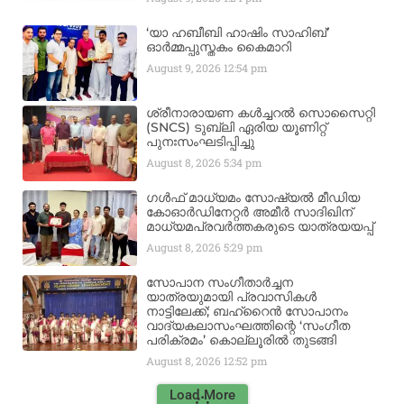
‘യാ ഹബീബി ഹാഷിം സാഹിബ്’
ഓർമ്മപ്പുസ്തകം കൈമാറി
August 9, 2026
12:54 pm
ശ്രീനാരായണ കൾച്ചറൽ സൊസൈറ്റി
(SNCS) ടുബ്ലി ഏരിയ യൂണിറ്റ്
പുനഃസംഘടിപ്പിച്ചു
August 8, 2026
5:34 pm
ഗൾഫ് മാധ്യമം സോഷ്യൽ മീഡിയ
കോഓർഡിനേറ്റർ അമീർ സാദിഖിന്
മാധ്യമപ്രവർത്തകരുടെ യാത്രയയപ്പ്
August 8, 2026
5:29 pm
സോപാന സംഗീതാർച്ചന
യാത്രയുമായി പ്രവാസികൾ
നാട്ടിലേക്ക്; ബഹ്‌റൈൻ സോപാനം
വാദ്യകലാസംഘത്തിന്റെ ‘സംഗീത
പരിക്രമം’ കൊല്ലൂരിൽ തുടങ്ങി
August 8, 2026
12:52 pm
Load More