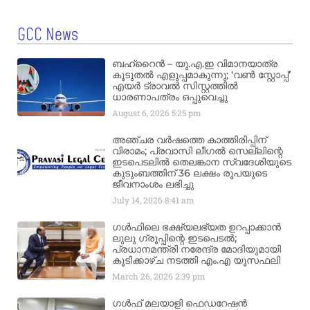
GCC News
ബഹ്‌റൈൻ – യു.എ.ഇ വിമാനയാത്ര
കൂടുതൽ എളുപ്പമാകുന്നു; ‘വൺ സ്റ്റോപ്പ്’
എയർ ട്രാവൽ സിസ്റ്റത്തിൽ
ധാരണാപത്രം ഒപ്പുവെച്ചു
August 6, 2026
5:25 pm
അഞ്ചര വർഷത്തെ കാത്തിരിപ്പിന്
വിരാമം; പ്രവാസി ലീഗൽ സെല്ലിന്റെ
ഇടപെടലിൽ തെലങ്കാന സ്വദേശിയുടെ
കുടുംബത്തിന് 36 ലക്ഷം രൂപയുടെ
ജീവനാംശം ലഭിച്ചു
July 14, 2026
8:41 am
ഗൾഫിലെ ഭക്ഷ്യലഭ്യത ഉറപ്പാക്കാൻ
ലുലു ഗ്രൂപ്പിന്റെ ഇടപെടൽ;
പ്രധാനമന്ത്രി നരേന്ദ്ര മോദിയുമായി
കൂടിക്കാഴ്ച നടത്തി എം.എ യൂസഫലി
March 26, 2026
2:39 pm
ഗൾഫ് മലയാളി ഫെഡറേഷൻ