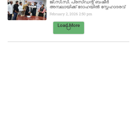
ജി.സി.സി. പ്രസിഡന്റ് ബഷീർ
അമ്പലായിക്ക് ദോഹയിൽ സ്നേഹാദരവ്
February 2, 2026
2:50 pm
Load More