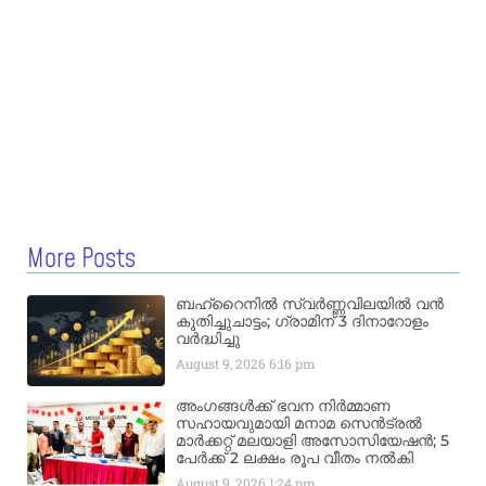
More Posts
ബഹ്‌റൈനിൽ സ്വർണ്ണവിലയിൽ വൻ
കുതിച്ചുചാട്ടം; ഗ്രാമിന് 3 ദിനാറോളം
വർദ്ധിച്ചു
August 9, 2026
6:16 pm
അംഗങ്ങൾക്ക് ഭവന നിർമ്മാണ
സഹായവുമായി മനാമ സെൻട്രൽ
മാർക്കറ്റ് മലയാളി അസോസിയേഷൻ; 5
പേർക്ക് 2 ലക്ഷം രൂപ വീതം നൽകി
August 9, 2026
1:24 pm