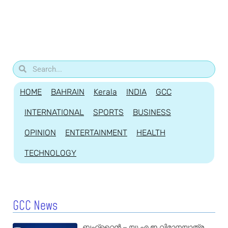
HOME
BAHRAIN
Kerala
INDIA
GCC
INTERNATIONAL
SPORTS
BUSINESS
OPINION
ENTERTAINMENT
HEALTH
TECHNOLOGY
GCC News
ബഹ്‌റൈൻ – യു.എ.ഇ വിമാനയാത്ര