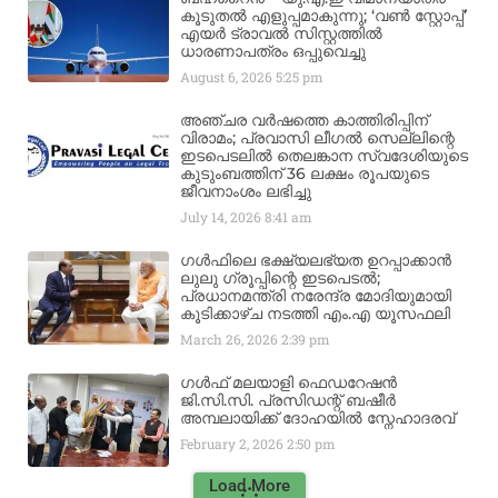
കൂടുതൽ എളുപ്പമാകുന്നു; ‘വൺ സ്റ്റോപ്പ്’
എയർ ട്രാവൽ സിസ്റ്റത്തിൽ
ധാരണാപത്രം ഒപ്പുവെച്ചു
August 6, 2026
5:25 pm
അഞ്ചര വർഷത്തെ കാത്തിരിപ്പിന്
വിരാമം; പ്രവാസി ലീഗൽ സെല്ലിന്റെ
ഇടപെടലിൽ തെലങ്കാന സ്വദേശിയുടെ
കുടുംബത്തിന് 36 ലക്ഷം രൂപയുടെ
ജീവനാംശം ലഭിച്ചു
July 14, 2026
8:41 am
ഗൾഫിലെ ഭക്ഷ്യലഭ്യത ഉറപ്പാക്കാൻ
ലുലു ഗ്രൂപ്പിന്റെ ഇടപെടൽ;
പ്രധാനമന്ത്രി നരേന്ദ്ര മോദിയുമായി
കൂടിക്കാഴ്ച നടത്തി എം.എ യൂസഫലി
March 26, 2026
2:39 pm
ഗൾഫ് മലയാളി ഫെഡറേഷൻ
ജി.സി.സി. പ്രസിഡന്റ് ബഷീർ
അമ്പലായിക്ക് ദോഹയിൽ സ്നേഹാദരവ്
February 2, 2026
2:50 pm
Load More