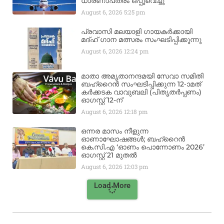
ധാരണാപത്രം ഒപ്പുവെച്ചു
August 6, 2026
5:25 pm
പ്രവാസി മലയാളി ഗായകർക്കായി
മദ്ഹ് ഗാന മത്സരം സംഘടിപ്പിക്കുന്നു
August 6, 2026
12:24 pm
മാതാ അമൃതാനന്ദമയി സേവാ സമിതി
ബഹ്‌റൈൻ സംഘടിപ്പിക്കുന്ന 12-ാമത്
കർക്കടക വാവുബലി (പിതൃതർപ്പണം)
ഓഗസ്റ്റ് 12-ന്
August 6, 2026
12:18 pm
ഒന്നര മാസം നീളുന്ന
ഓണാഘോഷങ്ങൾ; ബഹ്‌റൈൻ
കെ.സി.എ ‘ഓണം പൊന്നോണം 2026’
ഓഗസ്റ്റ് 21 മുതൽ
August 6, 2026
12:03 pm
Load More