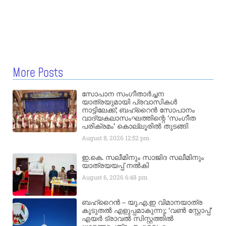
More Posts
സോപാന സംഗീതാർച്ചന
യാത്രയുമായി പ്രവാസികൾ
നാട്ടിലേക്ക്; ബഹ്‌റൈൻ സോപാനം
വാദ്യകലാസംഘത്തിന്റെ ‘സംഗീത
പരിക്രമം’ കൊല്ലൂരിൽ തുടങ്ങി
August 8, 2026
12:52 pm
ഇ.കെ. സലീമിനും സാജിദ സലീമിനും
യാത്രയയപ്പ് നൽകി
August 6, 2026
6:48 pm
ബഹ്‌റൈൻ – യു.എ.ഇ വിമാനയാത്ര
കൂടുതൽ എളുപ്പമാകുന്നു; ‘വൺ സ്റ്റോപ്പ്’
എയർ ട്രാവൽ സിസ്റ്റത്തിൽ