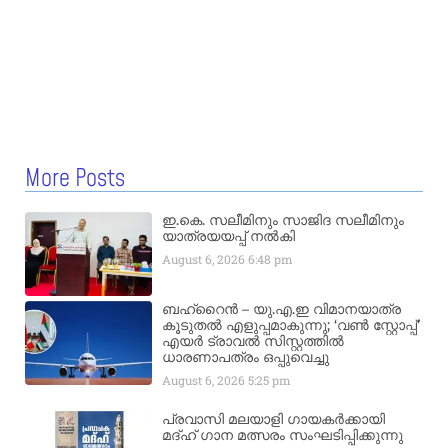
More Posts
ഇ.കെ. സലീമിനും സാജിദ സലീമിനും
യാത്രയയപ്പ് നൽകി
August 6, 2026
6:48 pm
ബഹ്‌റൈൻ – യു.എ.ഇ വിമാനയാത്ര
കൂടുതൽ എളുപ്പമാകുന്നു; ‘വൺ സ്റ്റോപ്പ്’
എയർ ട്രാവൽ സിസ്റ്റത്തിൽ
ധാരണാപത്രം ഒപ്പുവെച്ചു
August 6, 2026
5:25 pm
പ്രവാസി മലയാളി ഗായകർക്കായി
മദ്ഹ് ഗാന മത്സരം സംഘടിപ്പിക്കുന്നു