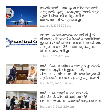
ബഹ്‌റൈൻ – യു.എ.ഇ വിമാനയാത്ര
കൂടുതൽ എളുപ്പമാകുന്നു; ‘വൺ സ്റ്റോപ്പ്’
എയർ ട്രാവൽ സിസ്റ്റത്തിൽ
ധാരണാപത്രം ഒപ്പുവെച്ചു
August 6, 2026
5:25 pm
അഞ്ചര വർഷത്തെ കാത്തിരിപ്പിന്
വിരാമം; പ്രവാസി ലീഗൽ സെല്ലിന്റെ
ഇടപെടലിൽ തെലങ്കാന സ്വദേശിയുടെ
കുടുംബത്തിന് 36 ലക്ഷം രൂപയുടെ
ജീവനാംശം ലഭിച്ചു
July 14, 2026
8:41 am
ഗൾഫിലെ ഭക്ഷ്യലഭ്യത ഉറപ്പാക്കാൻ
ലുലു ഗ്രൂപ്പിന്റെ ഇടപെടൽ;
പ്രധാനമന്ത്രി നരേന്ദ്ര മോദിയുമായി
കൂടിക്കാഴ്ച നടത്തി എം.എ യൂസഫലി
March 26, 2026
2:39 pm
ഗൾഫ് മലയാളി ഫെഡറേഷൻ
ജി.സി.സി. പ്രസിഡന്റ് ബഷീർ
അമ്പലായിക്ക് ദോഹയിൽ സ്നേഹാദരവ്
February 2, 2026
2:50 pm