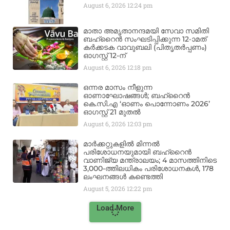
August 6, 2026
12:24 pm
മാതാ അമൃതാനന്ദമയി സേവാ സമിതി
ബഹ്‌റൈൻ സംഘടിപ്പിക്കുന്ന 12-ാമത്
കർക്കടക വാവുബലി (പിതൃതർപ്പണം)
ഓഗസ്റ്റ് 12-ന്
August 6, 2026
12:18 pm
ഒന്നര മാസം നീളുന്ന
ഓണാഘോഷങ്ങൾ; ബഹ്‌റൈൻ
കെ.സി.എ ‘ഓണം പൊന്നോണം 2026’
ഓഗസ്റ്റ് 21 മുതൽ
August 6, 2026
12:03 pm
മാർക്കറ്റുകളിൽ മിന്നൽ
പരിശോധനയുമായി ബഹ്‌റൈൻ
വാണിജ്യ മന്ത്രാലയം; 4 മാസത്തിനിടെ
3,000-ത്തിലധികം പരിശോധനകൾ, 178
ലംഘനങ്ങൾ കണ്ടെത്തി
August 5, 2026
12:22 pm
Load More