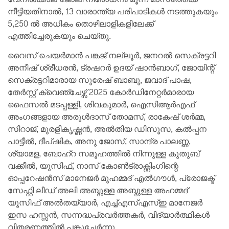
നീട്ടിയതിനാല്‍, 13 വാരാന്ത്യ പരിപാടികള്‍ നടത്തുകയും
5,250 ല്‍ അധികം തൊഴിലാളികളിലേക്ക്
എത്തിച്ചേരുകയും ചെയ്തു.
വൈസ് ചെയര്‍മാന്‍ പങ്കജ് നല്ലൂര്‍, ജനറല്‍ സെക്രട്ടറി
അനീഷ് ശ്രീധരന്‍, ട്രഷറര്‍ ഉദയ് ഷാന്‍ബാഗ്, ജോയിന്റ്
സെക്രട്ടറിമാരായ സുരേഷ് ബാബു, ജവാദ് പാഷ,
തേര്‍സ്റ്റ് ക്വെഞ്ചേഴ്സ് 2025 കോര്‍ഡിനേറ്റര്‍മാരായ
ഫൈസല്‍ മടപ്പള്ളി, ശിവകുമാര്‍, ഐസിആര്‍എഫ്
അംഗങ്ങളായ അരുള്‍ദാസ് തോമസ്, രാകേഷ് ശര്‍മ്മ,
സിറാജ്, മുരളീകൃഷ്ണന്‍, അല്‍തിയ ഡിസൂസ, കല്‍പ്പന
പാട്ടീല്‍, ദീപ്ഷിക, അനു ജോസ്, സാന്ദ്ര പാലണ്ണ,
ശ്യാമള, ബോഹ്റ സമൂഹത്തില്‍ നിന്നുള്ള കുതുബ്
വക്കീല്‍, യൂസിഫ്, നാസ് കോണ്‍ട്രാക്റ്റിംഗിന്റെ
ഓപ്പറേഷന്‍സ് മാനേജര്‍ മുഹമ്മദ് എല്‍ഗൗള്‍, പ്രോജക്ട്
സേഫ്റ്റി ലീഡ് അലി അബ്ദുള്ള അബ്ദുള്ള അഹമ്മദ്
യൂസിഫ് അല്‍തയ്യാര്‍, എച്ച്എസ്എസ്ഇ മാനേജര്‍
ഇസ ഹസ്സന്‍, സന്നദ്ധപ്രവര്‍ത്തകര്‍, വിദ്യാര്‍ത്ഥികള്‍
വിതരണത്തില്‍ പങ്കുചേര്‍ന്നു.