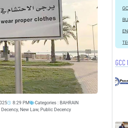
G
BU
EN
T
GCC 
2025
8:29 PM
Categories :
BAHRAIN
c Decency
,
New Law
,
Public Decency