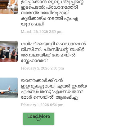
ഉറപ്പാക്കാൻ ലുലു ഗ്രൂപ്പിന്റെ
ഇടപെടൽ; പ്രധാനമന്ത്രി
നരേന്ദ്ര മോദിയുമായി
കൂടിക്കാഴ്ച നടത്തി എം.എ
യൂസഫലി
March 26, 2026
2:39 pm
ഗൾഫ് മലയാളി ഫെഡറേഷൻ
ജി.സി.സി. പ്രസിഡന്റ് ബഷീർ
അമ്പലായിക്ക് ദോഹയിൽ
സ്നേഹാദരവ്
February 2, 2026
2:50 pm
യാത്രക്കാർക്ക് വൻ
ഇളവുകളുമായി എയർ ഇന്ത്യ
എക്സ്പ്രസ്; ‘എക്സ്പ്രസ്
മോർ സെയിൽ’ ആരംഭിച്ചു
February 1, 2026
6:54 pm
Load More