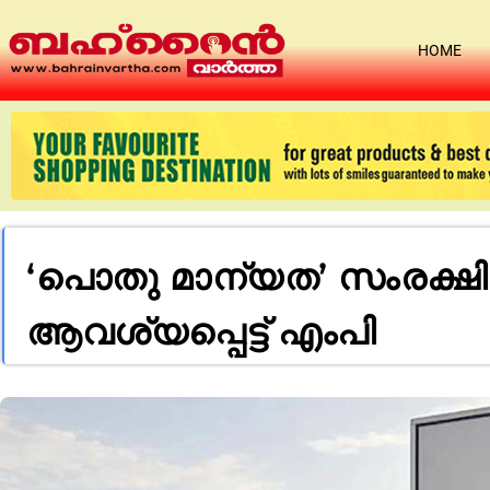
HOME
‘പൊതു മാന്യത’ സംരക്ഷിക്
ആവശ്യപ്പെട്ട് എംപി