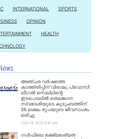
CC
INTERNATIONAL
SPORTS
SINESS
OPINION
TERTAINMENT
HEALTH
ECHNOLOGY
News
അഞ്ചര വർഷത്തെ
കാത്തിരിപ്പിന് വിരാമം; പ്രവാസി
ലീഗൽ സെല്ലിന്റെ
ഇടപെടലിൽ തെലങ്കാന
സ്വദേശിയുടെ കുടുംബത്തിന്
36 ലക്ഷം രൂപയുടെ ജീവനാംശം
ലഭിച്ചു
July 14, 2026
8:41 am
ഗൾഫിലെ ഭക്ഷ്യലഭ്യത