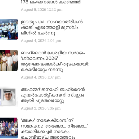
178 ലംഘനങ്ങൾ കണ്ടെത്തി
August 5, 2026
12:22 pm
ഇടതുപക്ഷ സഹയാത്രികൻ
ഷാജി എടത്തോളി മുസ്‌ലിം
ലീഗിൽ ചേർന്നു
August 4, 2026
2:06 pm
ബഹ്‌റൈൻ കേരളീയ സമാജം
‘ശ്രാവണം 2026’
ആഘോഷങ്ങൾക്ക് തുടക്കമായി;
കൊടിയേറ്റം നടന്നു
August 4, 2026
1:07 pm
അഹമ്മദ് ജനാഹി ബഹ്‌റൈൻ
എയർപോർട്ട് കമ്പനി സി.ഇ.ഒ
ആയി ചുമതലയേറ്റു
August 2, 2026
3:36 pm
‘അകം’ നാടകക്യാമ്പിന്
സമാപനം: ‘ഞങ്ങോ… നിങ്ങോ…’
ക്യാരിക്കേച്ചർ നാടകം
ചൊവ്വാഴ്ച അരങ്ങേറും