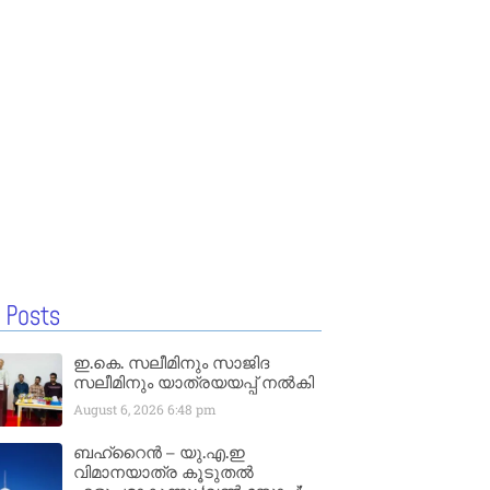
 Posts
ഇ.കെ. സലീമിനും സാജിദ
സലീമിനും യാത്രയയപ്പ് നൽകി
August 6, 2026
6:48 pm
ബഹ്‌റൈൻ – യു.എ.ഇ
വിമാനയാത്ര കൂടുതൽ