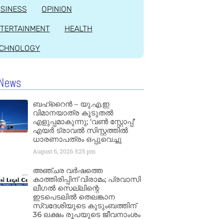
SINESS
OPINION
TERTAINMENT
HEALTH
ECHNOLOGY
News
ബഹ്‌റൈൻ – യു.എ.ഇ
വിമാനയാത്ര കൂടുതൽ
എളുപ്പമാകുന്നു; ‘വൺ സ്റ്റോപ്പ്’
എയർ ട്രാവൽ സിസ്റ്റത്തിൽ
ധാരണാപത്രം ഒപ്പുവെച്ചു
August 6, 2026
5:25 pm
അഞ്ചര വർഷത്തെ
കാത്തിരിപ്പിന് വിരാമം; പ്രവാസി
ലീഗൽ സെല്ലിന്റെ
ഇടപെടലിൽ തെലങ്കാന
സ്വദേശിയുടെ കുടുംബത്തിന്
36 ലക്ഷം രൂപയുടെ ജീവനാംശം