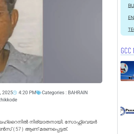
BU
EN
T
GCC 
, 2025
4:20 PM
Categories :
BAHRAIN
zhikkode
്‌റൈനില്‍ നിര്യാതനായി. സോഫ്റ്റ്വെയര്‍
സ് (57) ആണ് മരണപ്പെട്ടത്.