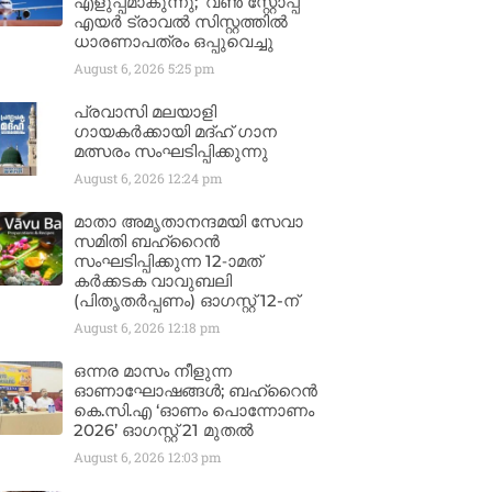
എളുപ്പമാകുന്നു; ‘വൺ സ്റ്റോപ്പ്’
എയർ ട്രാവൽ സിസ്റ്റത്തിൽ
ധാരണാപത്രം ഒപ്പുവെച്ചു
August 6, 2026
5:25 pm
പ്രവാസി മലയാളി
ഗായകർക്കായി മദ്ഹ് ഗാന
മത്സരം സംഘടിപ്പിക്കുന്നു
August 6, 2026
12:24 pm
മാതാ അമൃതാനന്ദമയി സേവാ
സമിതി ബഹ്‌റൈൻ
സംഘടിപ്പിക്കുന്ന 12-ാമത്
കർക്കടക വാവുബലി
(പിതൃതർപ്പണം) ഓഗസ്റ്റ് 12-ന്
August 6, 2026
12:18 pm
ഒന്നര മാസം നീളുന്ന
ഓണാഘോഷങ്ങൾ; ബഹ്‌റൈൻ
കെ.സി.എ ‘ഓണം പൊന്നോണം
2026’ ഓഗസ്റ്റ് 21 മുതൽ
August 6, 2026
12:03 pm