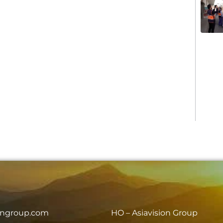
iongroup.com
HO – Asiavision Group