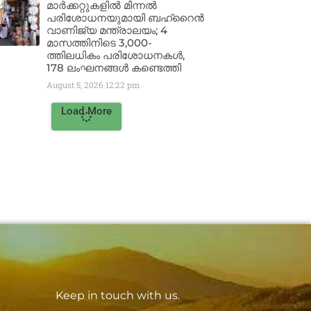
മാർക്കറ്റുകളിൽ മിന്നൽ
പരിശോധനയുമായി ബഹ്‌റൈൻ
വാണിജ്യ മന്ത്രാലയം; 4
മാസത്തിനിടെ 3,000-
ത്തിലധികം പരിശോധനകൾ,
178 ലംഘനങ്ങൾ കണ്ടെത്തി
August 5, 2026
12:22 pm
Load More
Keep in touch with us.