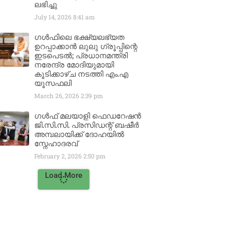
ലഭിച്ചു
July 14, 2026
8:41 am
ഗൾഫിലെ ഭക്ഷ്യലഭ്യത
ഉറപ്പാക്കാൻ ലുലു ഗ്രൂപ്പിന്റെ
ഇടപെടൽ; പ്രധാനമന്ത്രി
നരേന്ദ്ര മോദിയുമായി
കൂടിക്കാഴ്ച നടത്തി എം.എ
യൂസഫലി
March 26, 2026
2:39 pm
ഗൾഫ് മലയാളി ഫെഡറേഷൻ
ജി.സി.സി. പ്രസിഡന്റ് ബഷീർ
അമ്പലായിക്ക് ദോഹയിൽ
സ്നേഹാദരവ്
February 2, 2026
2:50 pm
Load More