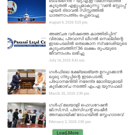
ബഹ്‌റൈൻ – യു.എ.ഇ വിമാനയാത്ര
കൂടുതൽ എളുപ്പമാകുന്നു; ‘വൺ സ്റ്റോപ്പ്’
എയർ ട്രാവൽ സിസ്റ്റത്തിൽ
ധാരണാപത്രം ഒപ്പുവെച്ചു
August 6, 2026
5:25 pm
അഞ്ചര വർഷത്തെ കാത്തിരിപ്പിന്
വിരാമം; പ്രവാസി ലീഗൽ സെല്ലിന്റെ
ഇടപെടലിൽ തെലങ്കാന സ്വദേശിയുടെ
കുടുംബത്തിന് 36 ലക്ഷം രൂപയുടെ
ജീവനാംശം ലഭിച്ചു
July 14, 2026
8:41 am
ഗൾഫിലെ ഭക്ഷ്യലഭ്യത ഉറപ്പാക്കാൻ
ലുലു ഗ്രൂപ്പിന്റെ ഇടപെടൽ;
പ്രധാനമന്ത്രി നരേന്ദ്ര മോദിയുമായി
കൂടിക്കാഴ്ച നടത്തി എം.എ യൂസഫലി
March 26, 2026
2:39 pm
ഗൾഫ് മലയാളി ഫെഡറേഷൻ
ജി.സി.സി. പ്രസിഡന്റ് ബഷീർ
അമ്പലായിക്ക് ദോഹയിൽ സ്നേഹാദരവ്
February 2, 2026
2:50 pm
Load More