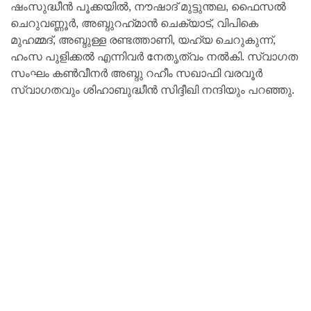
ഷംസുദ്ധീന്‍ പൂക്കയില്‍, നൗഷാദ് മുട്ടുന്തല, ഫൈസല്‍
ചെറുവണ്ണൂര്‍, അബ്ദുറഹ്‌മാന്‍ ചെക്യാട്, വിപികെ
മുഹമ്മദ്, അബ്ദുള്ള രണ്ടത്താണി, യഹ്യ ചെറുകുന്ന്,
ഹംസ പുളിക്കല്‍ എന്നിവര്‍ നേതൃത്വം നല്‍കി. സ്വാഗത
സംഘം കണ്‍വീനര്‍ അബ്ദു റഹീം സഖാഫി വരവൂര്‍
സ്വാഗതവും ശിഹാബുദ്ധീന്‍ സിദ്ദീഖി നന്ദിയും പറഞ്ഞു.