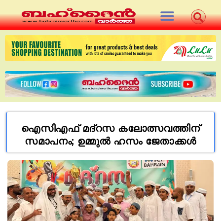
ഐസിഎഫ് മദ്‌റസ കലോത്സവത്തിന്
സമാപനം; ഉമ്മുല്‍ ഹസം ജേതാക്കള്‍