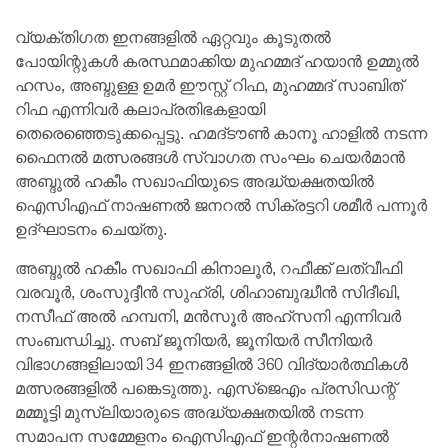
വ്യക്തിഗത ഇനങ്ങളില്‍ ഏറ്റവും കൂടുതല്‍
പോയിന്റുകള്‍ കരസ്ഥമാക്കിയ മുഹമ്മദ് ഹയാന്‍ ഉമ്മുല്‍
ഹസം, അബ്ദുള്ള ഉമര്‍ ഈസ്റ്റ് റിഫ, മുഹമ്മദ് സാബിത്
റിഫ എന്നിവര്‍ കലാപ്രതിഭകളായി
തെരെഞ്ഞെടുക്കപ്പെട്ടു. ഹമദ്ടൗണ്‍ കാനൂ ഹാളില്‍ നടന്ന
ഫൈനല്‍ മത്സരങ്ങള്‍ സ്വാഗത സംഘം ചെയര്‍മാന്‍
അബ്ദുല്‍ ഹകീം സഖാഫിയുടെ അദ്ധ്യക്ഷതയില്‍
ഐസിഎഫ് നാഷണല്‍ ജനറല്‍ സിക്രട്ടറി ശമീര്‍ പന്നൂര്‍
ഉദ്ഘാടനം ചെയ്തു.
അബ്ദുല്‍ ഹകീം സഖാഫി കിനാലൂര്‍, റഫീക്ക് ലത്വീഫി
വരവൂര്‍, ശംസുദ്ദീന്‍ സുഹ്‌രി, ശിഹാബുദ്ധീന്‍ സിദീഖി,
നസീഫ് അല്‍ ഹമ്പനി, മന്‍സൂര്‍ അഹ്‌സനി എന്നിവര്‍
സംബന്ധിച്ചു. സബ് ജൂനിയര്‍, ജൂനിയര്‍ സീനിയര്‍
വിഭാഗങ്ങളിലായി 34 ഇനങ്ങളില്‍ 360 വിദ്യാര്‍ത്ഥികള്‍
മത്സരങ്ങളില്‍ പങ്കെടുത്തു. എസ്‌ജെഎം പ്രസിഡന്റ്
മമ്മൂട്ടി മുസ്ലിയാരുടെ അദ്ധ്യക്ഷതയില്‍ നടന്ന
സമാപന സമ്മേളനം ഐസിഎഫ് ഇന്റര്‍നാഷണല്‍