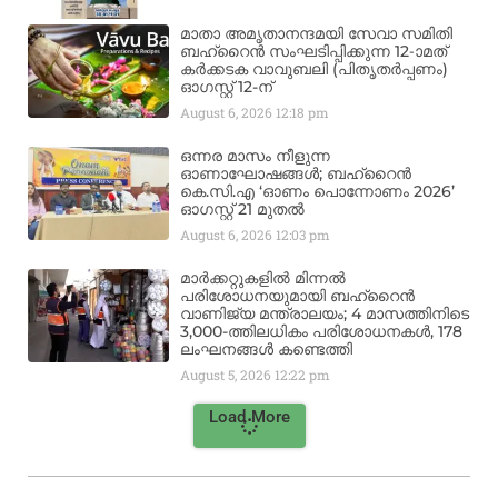
മാതാ അമൃതാനന്ദമയി സേവാ സമിതി
ബഹ്‌റൈൻ സംഘടിപ്പിക്കുന്ന 12-ാമത്
കർക്കടക വാവുബലി (പിതൃതർപ്പണം)
ഓഗസ്റ്റ് 12-ന്
August 6, 2026
12:18 pm
ഒന്നര മാസം നീളുന്ന
ഓണാഘോഷങ്ങൾ; ബഹ്‌റൈൻ
കെ.സി.എ ‘ഓണം പൊന്നോണം 2026’
ഓഗസ്റ്റ് 21 മുതൽ
August 6, 2026
12:03 pm
മാർക്കറ്റുകളിൽ മിന്നൽ
പരിശോധനയുമായി ബഹ്‌റൈൻ
വാണിജ്യ മന്ത്രാലയം; 4 മാസത്തിനിടെ
3,000-ത്തിലധികം പരിശോധനകൾ, 178
ലംഘനങ്ങൾ കണ്ടെത്തി
August 5, 2026
12:22 pm
Load More