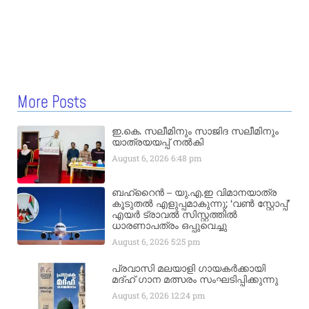
More Posts
ഇ.കെ. സലീമിനും സാജിദ സലീമിനും
യാത്രയയപ്പ് നൽകി
August 6, 2026
6:48 pm
ബഹ്‌റൈൻ – യു.എ.ഇ വിമാനയാത്ര
കൂടുതൽ എളുപ്പമാകുന്നു; ‘വൺ സ്റ്റോപ്പ്’
എയർ ട്രാവൽ സിസ്റ്റത്തിൽ
ധാരണാപത്രം ഒപ്പുവെച്ചു
August 6, 2026
5:25 pm
പ്രവാസി മലയാളി ഗായകർക്കായി
മദ്ഹ് ഗാന മത്സരം സംഘടിപ്പിക്കുന്നു
August 6, 2026
12:24 pm