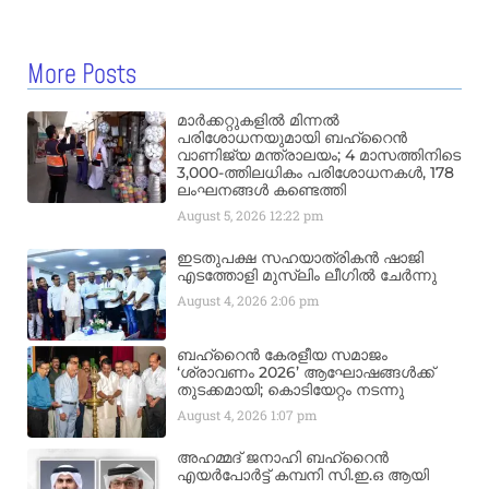
More Posts
മാർക്കറ്റുകളിൽ മിന്നൽ
പരിശോധനയുമായി ബഹ്‌റൈൻ
വാണിജ്യ മന്ത്രാലയം; 4 മാസത്തിനിടെ
3,000-ത്തിലധികം പരിശോധനകൾ, 178
ലംഘനങ്ങൾ കണ്ടെത്തി
August 5, 2026
12:22 pm
ഇടതുപക്ഷ സഹയാത്രികൻ ഷാജി
എടത്തോളി മുസ്‌ലിം ലീഗിൽ ചേർന്നു
August 4, 2026
2:06 pm
ബഹ്‌റൈൻ കേരളീയ സമാജം
‘ശ്രാവണം 2026’ ആഘോഷങ്ങൾക്ക്
തുടക്കമായി; കൊടിയേറ്റം നടന്നു
August 4, 2026
1:07 pm
അഹമ്മദ് ജനാഹി ബഹ്‌റൈൻ
എയർപോർട്ട് കമ്പനി സി.ഇ.ഒ ആയി