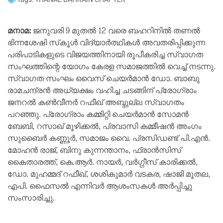
മനാമ:
ജനുവരി 9 മുതൽ 12 വരെ ബഹറിനിൽ തണൽ
ഭിന്നശേഷി സ്‌കൂൾ വിദ്യാർത്ഥികൾ അവതരിപ്പിക്കുന്ന
പരിപാടികളുടെ വിജയത്തിനായി രൂപീകരിച്ച സ്വാഗത
സംഘത്തിന്റെ യോഗം കേരള സമാജത്തിൽ വെച്ച് നടന്നു.
സ്വാഗത സംഘം വൈസ് ചെയർമാൻ ഡോ. ബാബു
രാമചന്ദ്രൻ അധ്യക്ഷം വഹിച്ച ചടങ്ങിന് പ്രോഗ്രാം
ജനറൽ കൺവീനർ റഫീഖ് അബ്ദുല്ല സ്വാഗതം
പറഞ്ഞു. പ്രോഗ്രാം കമ്മിറ്റി ചെയർമാൻ സോമൻ
ബേബി, റസാഖ് മൂഴിക്കൽ, പ്രവാസി കമ്മീഷൻ അംഗം
സുബൈർ കണ്ണൂർ, സമാജം വൈ. പ്രസിഡണ്ട് പി.എൻ.
മോഹൻ രാജ്, ബിനു കുന്നന്താനം, ഫ്രാൻസിസ്
കൈതാരത്ത്, കെ.ആർ. നായർ, വർഗ്ഗീസ് കാരിക്കൽ,
ഡോ. മുഹമ്മദ് റഫീഖ്, ശശികുമാർ വടകര, ഷാജി മൂതല,
എപി. ഫൈസൽ എന്നിവർ ആശംസകൾ അർപ്പിച്ചു
സംസാരിച്ചു.