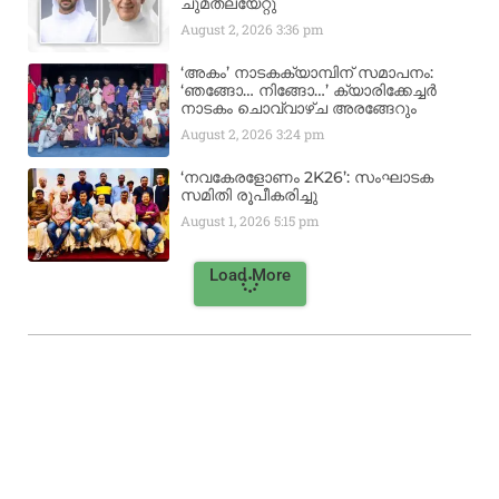
ചുമതലയേറ്റു
August 2, 2026
3:36 pm
‘അകം’ നാടകക്യാമ്പിന് സമാപനം:
‘ഞങ്ങോ… നിങ്ങോ…’ ക്യാരിക്കേച്ചർ
നാടകം ചൊവ്വാഴ്ച അരങ്ങേറും
August 2, 2026
3:24 pm
‘നവകേരളോണം 2K26’: സംഘാടക
സമിതി രൂപീകരിച്ചു
August 1, 2026
5:15 pm
Load More