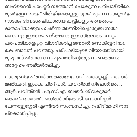
ബഹ്‌റൈൻ ചാപ്റ്റർ നടത്താൻ പോകുന്ന പരിപാടിയിലെ
മുഖ്യഇനമായ “ചിരിയിലേക്കുള്ള ദൂരം” എന്ന സാമൂഹ്യ
നാടകം ഭിന്നശേഷിക്കാരായ കുട്ടികളും അവരുടെ
മാതാപിതാക്കളും ചേർന്ന് അണിയിച്ചൊരുക്കുന്നതാ
ണെന്നും ഇത്തരം പരീക്ഷണം ഇതാദ്യമാണെന്നും
പരിപാടികളെപ്പറ്റി വിശദീകരിച്ച ജനറൽ സെക്രട്ടറി യു.
കെ. ബാലൻ പറഞ്ഞു. പരിപാടിയുടെ വിജയത്തിനായി
മുഴുവൻ പ്രവാസ സമൂഹത്തിന്റെയും സഹകരണം.
അദ്ദേഹം അഭ്യർത്ഥിച്ചു.
സാമൂഹ്യ പ്രവർത്തകരായ സേവി മാത്തുണ്ണി, നാസർ
മഞ്ചേരി, ഇ.കെ. പ്രദീപൻ, പവിത്രൻ നീലേശ്വരം, ,
ആർ. പവിത്രൻ , എ.സി.എ. ബക്കർ, ശിവകുമാർ
കൊല്ലറോത്ത് , ചന്ദ്രൻ തിക്കോടി, സോവിച്ചൻ
ചേന്നാട്ടുശ്ശേരി എന്നിവർ സംബന്ധിച്ചു. റഷീദ് മാഹി നന്ദി
പ്രകാശിപ്പിച്ചു.