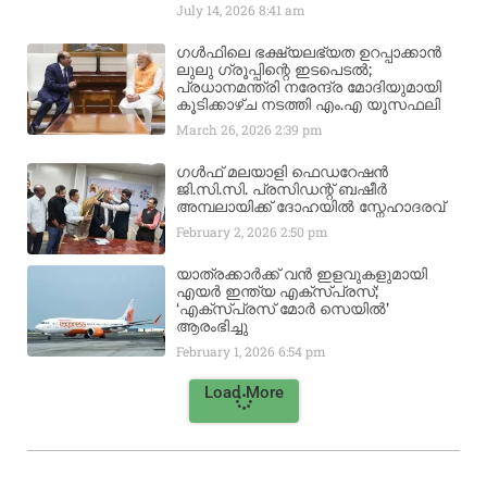
July 14, 2026
8:41 am
ഗൾഫിലെ ഭക്ഷ്യലഭ്യത ഉറപ്പാക്കാൻ
ലുലു ഗ്രൂപ്പിന്റെ ഇടപെടൽ;
പ്രധാനമന്ത്രി നരേന്ദ്ര മോദിയുമായി
കൂടിക്കാഴ്ച നടത്തി എം.എ യൂസഫലി
March 26, 2026
2:39 pm
ഗൾഫ് മലയാളി ഫെഡറേഷൻ
ജി.സി.സി. പ്രസിഡന്റ് ബഷീർ
അമ്പലായിക്ക് ദോഹയിൽ സ്നേഹാദരവ്
February 2, 2026
2:50 pm
യാത്രക്കാർക്ക് വൻ ഇളവുകളുമായി
എയർ ഇന്ത്യ എക്സ്പ്രസ്;
‘എക്സ്പ്രസ് മോർ സെയിൽ’
ആരംഭിച്ചു
February 1, 2026
6:54 pm
Load More