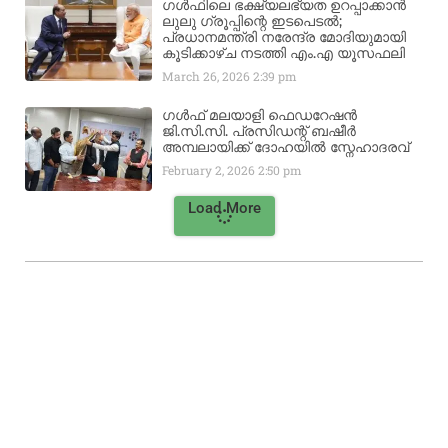
ഗൾഫിലെ ഭക്ഷ്യലഭ്യത ഉറപ്പാക്കാൻ
ലുലു ഗ്രൂപ്പിന്റെ ഇടപെടൽ;
പ്രധാനമന്ത്രി നരേന്ദ്ര മോദിയുമായി
കൂടിക്കാഴ്ച നടത്തി എം.എ യൂസഫലി
March 26, 2026
2:39 pm
ഗൾഫ് മലയാളി ഫെഡറേഷൻ
ജി.സി.സി. പ്രസിഡന്റ് ബഷീർ
അമ്പലായിക്ക് ദോഹയിൽ സ്നേഹാദരവ്
February 2, 2026
2:50 pm
Load More