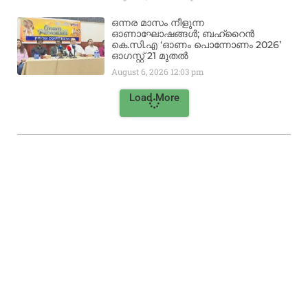
ഒന്നര മാസം നീളുന്ന
ഓണാഘോഷങ്ങൾ; ബഹ്‌റൈൻ
കെ.സി.എ ‘ഓണം പൊന്നോണം 2026’
ഓഗസ്റ്റ് 21 മുതൽ
August 6, 2026
12:03 pm
Load More