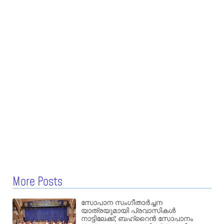
More Posts
സോപാന സംഗീതാർച്ചന
യാത്രയുമായി പ്രവാസികൾ
നാട്ടിലേക്ക്; ബഹ്‌റൈൻ സോപാനം