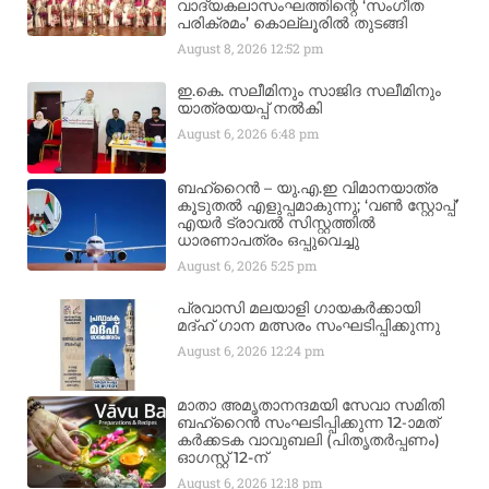
വാദ്യകലാസംഘത്തിന്റെ ‘സംഗീത
പരിക്രമം’ കൊല്ലൂരിൽ തുടങ്ങി
August 8, 2026
12:52 pm
ഇ.കെ. സലീമിനും സാജിദ സലീമിനും
യാത്രയയപ്പ് നൽകി
August 6, 2026
6:48 pm
ബഹ്‌റൈൻ – യു.എ.ഇ വിമാനയാത്ര
കൂടുതൽ എളുപ്പമാകുന്നു; ‘വൺ സ്റ്റോപ്പ്’
എയർ ട്രാവൽ സിസ്റ്റത്തിൽ
ധാരണാപത്രം ഒപ്പുവെച്ചു
August 6, 2026
5:25 pm
പ്രവാസി മലയാളി ഗായകർക്കായി
മദ്ഹ് ഗാന മത്സരം സംഘടിപ്പിക്കുന്നു
August 6, 2026
12:24 pm
മാതാ അമൃതാനന്ദമയി സേവാ സമിതി
ബഹ്‌റൈൻ സംഘടിപ്പിക്കുന്ന 12-ാമത്
കർക്കടക വാവുബലി (പിതൃതർപ്പണം)
ഓഗസ്റ്റ് 12-ന്
August 6, 2026
12:18 pm