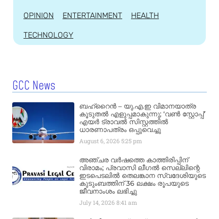
OPINION
ENTERTAINMENT
HEALTH
TECHNOLOGY
GCC News
ബഹ്‌റൈൻ – യു.എ.ഇ വിമാനയാത്ര
കൂടുതൽ എളുപ്പമാകുന്നു; ‘വൺ സ്റ്റോപ്പ്’
എയർ ട്രാവൽ സിസ്റ്റത്തിൽ
ധാരണാപത്രം ഒപ്പുവെച്ചു
August 6, 2026
5:25 pm
അഞ്ചര വർഷത്തെ കാത്തിരിപ്പിന്
വിരാമം; പ്രവാസി ലീഗൽ സെല്ലിന്റെ
ഇടപെടലിൽ തെലങ്കാന സ്വദേശിയുടെ
കുടുംബത്തിന് 36 ലക്ഷം രൂപയുടെ
ജീവനാംശം ലഭിച്ചു
July 14, 2026
8:41 am