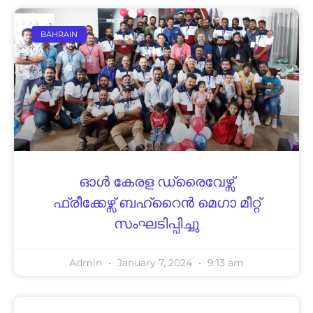
BAHRAIN
ഓൾ കേരള ഡ്രൈവേഴ്സ്
ഫ്രീക്കേഴ്സ് ബഹ്‌റൈൻ മെഗാ മീറ്റ്
സംഘടിപ്പിച്ചു
Admin
January 7, 2024
9:13 am