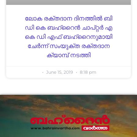
ലോക രക്തദാന ദിനത്തിൽ ബി
ഡി കെ ബഹ്റൈൻ ചാപ്റ്റർ എ
കെ ‌‍ഡി എഫ്‌ ബഹ്റൈനുമായി
ചേർന്ന് സംയുക്ത രക്തദാന
ക്യാമ്പ്‌ നടത്തി
June 15, 2019
8:18 pm