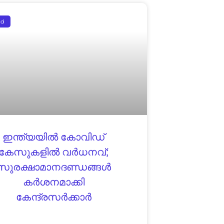
ed
ഇന്ത്യയിൽ കോവിഡ്
കേസുകളിൽ വർധനവ്;
സുരക്ഷാമാനദണ്ഡങ്ങൾ
കർശനമാക്കി
കേന്ദ്രസർക്കാർ