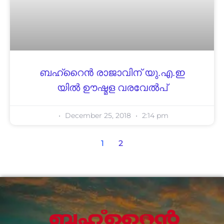
ബഹ്‌റൈൻ രാജാവിന് യു.എ.ഇ
യിൽ ഊഷ്മള വരവേൽപ്
December 25, 2018
2:14 pm
1
2