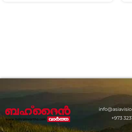
info@asiavis
+973 323