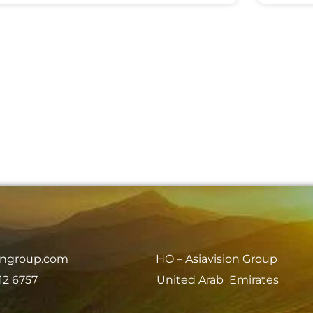
iongroup.com
HO – Asiavision Group
12 6757
United Arab Emirates