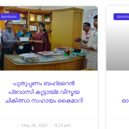
BAHRAIN
BAHRA
പുതുപ്പണം ബഹ്‌റൈൻ
പ്രവാസി കൂട്ടായ്മ വിസ്മയ
ചികിത്സാ സഹായം കൈമാറി
ഓണ
May 26, 2022
12:23 pm