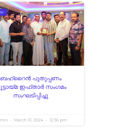
IN
ബഹ്‌റൈൻ പുതുപ്പണം
ൂട്ടായ്മ ഇഫ്താർ സംഗമം
സംഘടിപ്പിച്ചു
dmin
March 31, 2024
12:36 pm