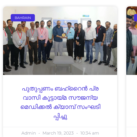
BAHRAIN
പു​തു​പ്പ​ണം ബ​ഹ്‌​റൈ​ൻ പ്ര​
വാ​സി കൂ​ട്ടാ​യ്മ സൗ​ജ​ന്യ
മെ​ഡി​ക്ക​ൽ ക്യാ​മ്പ്‌ സം​ഘ​ടി​
പ്പി​ച്ചു
Admin
March 19, 2023
10:34 am