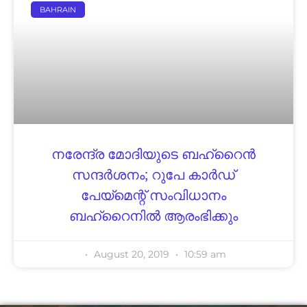
BAHRAIN
നരേന്ദ്ര മോദിയുടെ ബഹ്‌റൈൻ
സന്ദർശനം; റുപേ കാർഡ്
പേയ്‌മെന്റ് സംവിധാനം
ബഹ്‌റൈനിൽ ആരംഭിക്കും
August 20, 2019
10:59 am