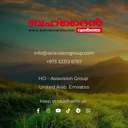
info@asiavisiongroup.com
+973 32312 6757
HO – Asiavision Group
United Arab Emirates
Keep in touch with us.