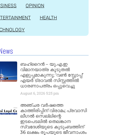
SINESS
OPINION
TERTAINMENT
HEALTH
ECHNOLOGY
News
ബഹ്‌റൈൻ – യു.എ.ഇ
വിമാനയാത്ര കൂടുതൽ
എളുപ്പമാകുന്നു; ‘വൺ സ്റ്റോപ്പ്’
എയർ ട്രാവൽ സിസ്റ്റത്തിൽ
ധാരണാപത്രം ഒപ്പുവെച്ചു
August 6, 2026
5:25 pm
അഞ്ചര വർഷത്തെ
കാത്തിരിപ്പിന് വിരാമം; പ്രവാസി
ലീഗൽ സെല്ലിന്റെ
ഇടപെടലിൽ തെലങ്കാന
സ്വദേശിയുടെ കുടുംബത്തിന്
36 ലക്ഷം രൂപയുടെ ജീവനാംശം