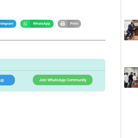
Telegram
WhatsApp
Print
up
Join WhatsApp Community