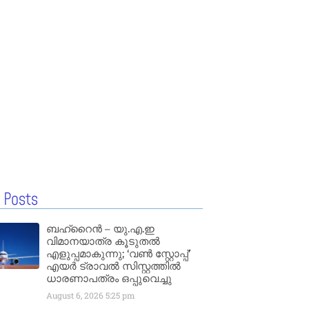
 Posts
ബഹ്‌റൈൻ – യു.എ.ഇ
വിമാനയാത്ര കൂടുതൽ
എളുപ്പമാകുന്നു; ‘വൺ സ്റ്റോപ്പ്’
എയർ ട്രാവൽ സിസ്റ്റത്തിൽ
ധാരണാപത്രം ഒപ്പുവെച്ചു
August 6, 2026
5:25 pm