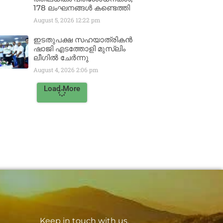
178 ലംഘനങ്ങൾ കണ്ടെത്തി
August 5, 2026
12:22 pm
ഇടതുപക്ഷ സഹയാത്രികൻ
ഷാജി എടത്തോളി മുസ്‌ലിം
ലീഗിൽ ചേർന്നു
August 4, 2026
2:06 pm
Load More
Keep in touch with us.