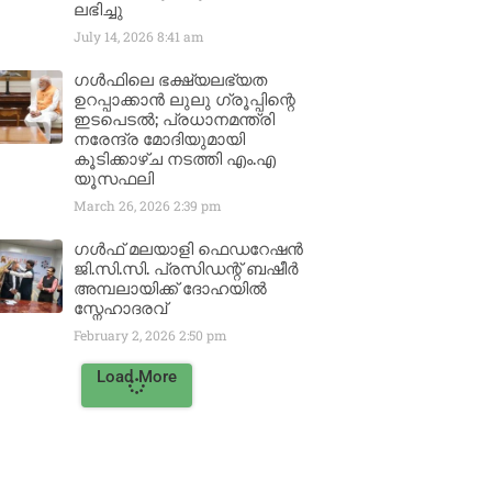
ലഭിച്ചു
July 14, 2026
8:41 am
ഗൾഫിലെ ഭക്ഷ്യലഭ്യത
ഉറപ്പാക്കാൻ ലുലു ഗ്രൂപ്പിന്റെ
ഇടപെടൽ; പ്രധാനമന്ത്രി
നരേന്ദ്ര മോദിയുമായി
കൂടിക്കാഴ്ച നടത്തി എം.എ
യൂസഫലി
March 26, 2026
2:39 pm
ഗൾഫ് മലയാളി ഫെഡറേഷൻ
ജി.സി.സി. പ്രസിഡന്റ് ബഷീർ
അമ്പലായിക്ക് ദോഹയിൽ
സ്നേഹാദരവ്
February 2, 2026
2:50 pm
Load More