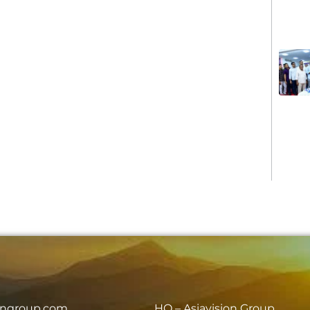
iongroup.com
HO – Asiavision Group