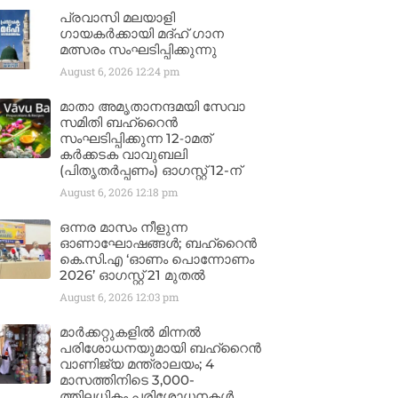
പ്രവാസി മലയാളി
ഗായകർക്കായി മദ്ഹ് ഗാന
മത്സരം സംഘടിപ്പിക്കുന്നു
August 6, 2026
12:24 pm
മാതാ അമൃതാനന്ദമയി സേവാ
സമിതി ബഹ്‌റൈൻ
സംഘടിപ്പിക്കുന്ന 12-ാമത്
കർക്കടക വാവുബലി
(പിതൃതർപ്പണം) ഓഗസ്റ്റ് 12-ന്
August 6, 2026
12:18 pm
ഒന്നര മാസം നീളുന്ന
ഓണാഘോഷങ്ങൾ; ബഹ്‌റൈൻ
കെ.സി.എ ‘ഓണം പൊന്നോണം
2026’ ഓഗസ്റ്റ് 21 മുതൽ
August 6, 2026
12:03 pm
മാർക്കറ്റുകളിൽ മിന്നൽ
പരിശോധനയുമായി ബഹ്‌റൈൻ
വാണിജ്യ മന്ത്രാലയം; 4
മാസത്തിനിടെ 3,000-
ത്തിലധികം പരിശോധനകൾ,