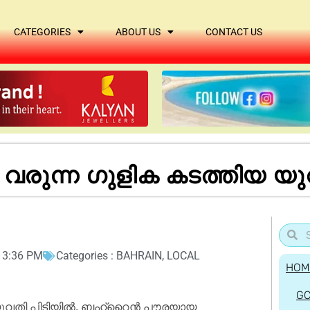
CATEGORIES
ABOUT US
CONTACT US
 വരുന്ന ഗുളിക കടത്തിയ യ
3:36 PM
Categories :
BAHRAIN
,
LOCAL
HOM
G
ിയ യുവതി പിടിയിൽ. ബഹ്റൈൻ പൗരയായ