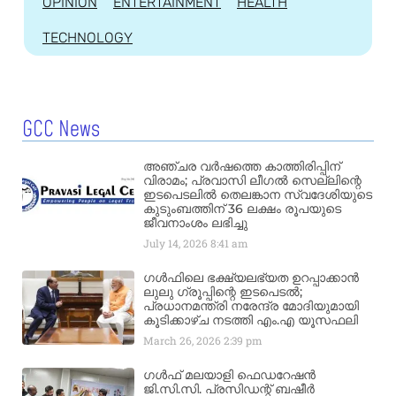
OPINION
ENTERTAINMENT
HEALTH
TECHNOLOGY
GCC News
അഞ്ചര വർഷത്തെ കാത്തിരിപ്പിന്
വിരാമം; പ്രവാസി ലീഗൽ സെല്ലിന്റെ
ഇടപെടലിൽ തെലങ്കാന സ്വദേശിയുടെ
കുടുംബത്തിന് 36 ലക്ഷം രൂപയുടെ
ജീവനാംശം ലഭിച്ചു
July 14, 2026
8:41 am
ഗൾഫിലെ ഭക്ഷ്യലഭ്യത ഉറപ്പാക്കാൻ
ലുലു ഗ്രൂപ്പിന്റെ ഇടപെടൽ;
പ്രധാനമന്ത്രി നരേന്ദ്ര മോദിയുമായി
കൂടിക്കാഴ്ച നടത്തി എം.എ യൂസഫലി
March 26, 2026
2:39 pm
ഗൾഫ് മലയാളി ഫെഡറേഷൻ
ജി.സി.സി. പ്രസിഡന്റ് ബഷീർ