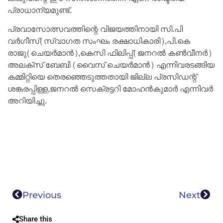
പ്രാധാന്യമുണ്ട്.
പ്രവാസോത്സവത്തിന്റെ വിജയത്തിനായി സി.പി
വർഗീസ്(സ്വാഗത സംഘം രക്ഷാധികാരി),പി.കെ
രാജു(ചെയർമാൻ),കെസി ഫിലിപ്പ്(ജനറൽ കൺവീനർ)
അലക്സ് ബേബി (വൈസ് ചെയർമാൻ) എന്നിവരടങ്ങിയ
കമ്മിറ്റിയെ തെരഞ്ഞെടുത്തതായി ജില്ല പ്രസിഡന്റ്
ശങ്കരപ്പിള്ള,ജനറൽ സെക്രട്ടറി മോഹൻകുമാർ എന്നിവർ
അറിയിച്ചു.
Previous
Next
Share this