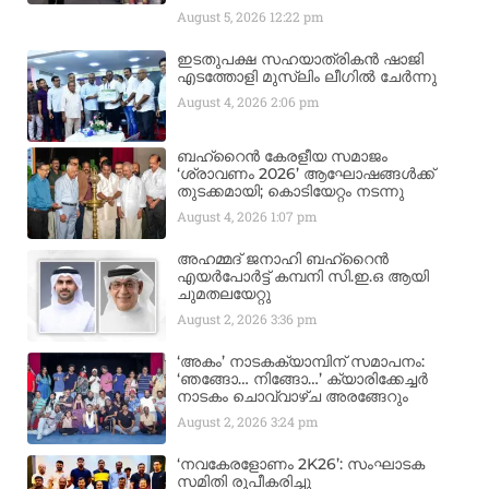
August 5, 2026
12:22 pm
ഇടതുപക്ഷ സഹയാത്രികൻ ഷാജി
എടത്തോളി മുസ്‌ലിം ലീഗിൽ ചേർന്നു
August 4, 2026
2:06 pm
ബഹ്‌റൈൻ കേരളീയ സമാജം
‘ശ്രാവണം 2026’ ആഘോഷങ്ങൾക്ക്
തുടക്കമായി; കൊടിയേറ്റം നടന്നു
August 4, 2026
1:07 pm
അഹമ്മദ് ജനാഹി ബഹ്‌റൈൻ
എയർപോർട്ട് കമ്പനി സി.ഇ.ഒ ആയി
ചുമതലയേറ്റു
August 2, 2026
3:36 pm
‘അകം’ നാടകക്യാമ്പിന് സമാപനം:
‘ഞങ്ങോ… നിങ്ങോ…’ ക്യാരിക്കേച്ചർ
നാടകം ചൊവ്വാഴ്ച അരങ്ങേറും
August 2, 2026
3:24 pm
‘നവകേരളോണം 2K26’: സംഘാടക
സമിതി രൂപീകരിച്ചു