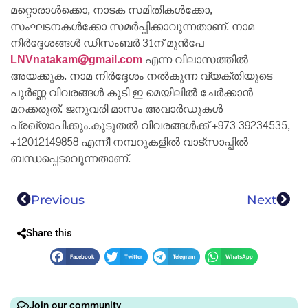
മറ്റൊരാൾക്കൊ, നാടക സമിതികൾക്കോ,
സംഘടനകൾക്കോ സമർപ്പിക്കാവുന്നതാണ്. നാമ
നിർദ്ദേശങ്ങൾ ഡിസംബർ 31ന് മുൻപേ
LNVnatakam@gmail.com
എന്ന വിലാസത്തിൽ
അയക്കുക. നാമ നിർദ്ദേശം നൽകുന്ന വ്യക്തിയുടെ
പൂർണ്ണ വിവരങ്ങൾ കൂടി ഇ മെയിലിൽ ചേർക്കാൻ
മറക്കരുത്. ജനുവരി മാസം അവാർഡുകൾ
പ്രഖ്യാപിക്കും.കൂടുതൽ വിവരങ്ങൾക്ക് +973 39234535,
+12012149858 എന്നീ നമ്പറുകളിൽ വാട്സാപ്പിൽ
ബന്ധപ്പെടാവുന്നതാണ്.
Previous
Next
Share this
Facebook
Twitter
Telegram
WhatsApp
Join our community