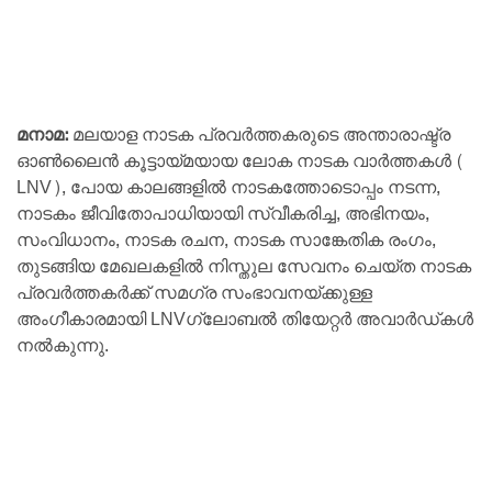
മനാമ:
മലയാള നാടക പ്രവർത്തകരുടെ അന്താരാഷ്ട്ര
ഓൺലൈൻ കൂട്ടായ്മയായ ലോക നാടക വാർത്തകൾ (
LNV), പോയ കാലങ്ങളിൽ നാടകത്തോടൊപ്പം നടന്ന,
നാടകം ജീവിതോപാധിയായി സ്വീകരിച്ച, അഭിനയം,
സംവിധാനം, നാടക രചന, നാടക സാങ്കേതിക രംഗം,
തുടങ്ങിയ മേഖലകളിൽ നിസ്തുല സേവനം ചെയ്ത നാടക
പ്രവർത്തകർക്ക് സമഗ്ര സംഭാവനയ്ക്കുള്ള
അംഗീകാരമായി LNVഗ്ലോബൽ തിയേറ്റർ അവാർഡ്കൾ
നൽകുന്നു.