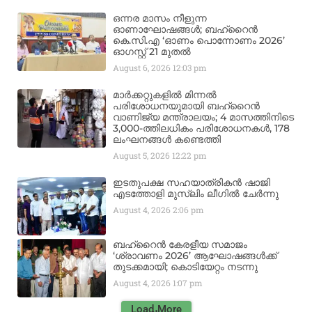
ഒന്നര മാസം നീളുന്ന
ഓണാഘോഷങ്ങൾ; ബഹ്‌റൈൻ
കെ.സി.എ ‘ഓണം പൊന്നോണം 2026’
ഓഗസ്റ്റ് 21 മുതൽ
August 6, 2026
12:03 pm
മാർക്കറ്റുകളിൽ മിന്നൽ
പരിശോധനയുമായി ബഹ്‌റൈൻ
വാണിജ്യ മന്ത്രാലയം; 4 മാസത്തിനിടെ
3,000-ത്തിലധികം പരിശോധനകൾ, 178
ലംഘനങ്ങൾ കണ്ടെത്തി
August 5, 2026
12:22 pm
ഇടതുപക്ഷ സഹയാത്രികൻ ഷാജി
എടത്തോളി മുസ്‌ലിം ലീഗിൽ ചേർന്നു
August 4, 2026
2:06 pm
ബഹ്‌റൈൻ കേരളീയ സമാജം
‘ശ്രാവണം 2026’ ആഘോഷങ്ങൾക്ക്
തുടക്കമായി; കൊടിയേറ്റം നടന്നു
August 4, 2026
1:07 pm
Load More