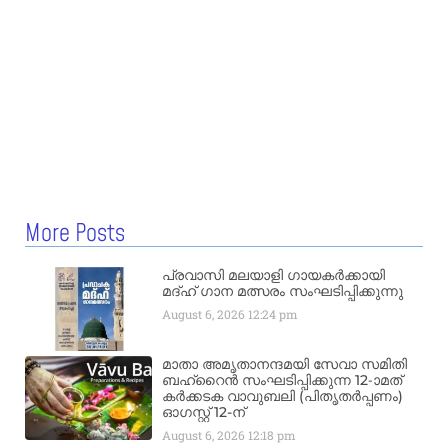
More Posts
പ്രവാസി മലയാളി ഗായകർക്കായി
മദ്ഹ് ഗാന മത്സരം സംഘടിപ്പിക്കുന്നു
August 6, 2026
12:24 pm
മാതാ അമൃതാനന്ദമയി സേവാ സമിതി
ബഹ്‌റൈൻ സംഘടിപ്പിക്കുന്ന 12-ാമത്
കർക്കടക വാവുബലി (പിതൃതർപ്പണം)
ഓഗസ്റ്റ് 12-ന്
August 6, 2026
12:18 pm