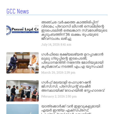
GCC News
അഞ്ചര വർഷത്തെ കാത്തിരിപ്പിന്
വിരാമം; പ്രവാസി ലീഗൽ സെല്ലിന്റെ
ഇടപെടലിൽ തെലങ്കാന സ്വദേശിയുടെ
കുടുംബത്തിന് 36 ലക്ഷം രൂപയുടെ
ജീവനാംശം ലഭിച്ചു
July 14, 2026
8:41 am
ഗൾഫിലെ ഭക്ഷ്യലഭ്യത ഉറപ്പാക്കാൻ
ലുലു ഗ്രൂപ്പിന്റെ ഇടപെടൽ;
പ്രധാനമന്ത്രി നരേന്ദ്ര മോദിയുമായി
കൂടിക്കാഴ്ച നടത്തി എം.എ യൂസഫലി
March 26, 2026
2:39 pm
ഗൾഫ് മലയാളി ഫെഡറേഷൻ
ജി.സി.സി. പ്രസിഡന്റ് ബഷീർ
അമ്പലായിക്ക് ദോഹയിൽ സ്നേഹാദരവ്
February 2, 2026
2:50 pm
യാത്രക്കാർക്ക് വൻ ഇളവുകളുമായി
എയർ ഇന്ത്യ എക്സ്പ്രസ്;