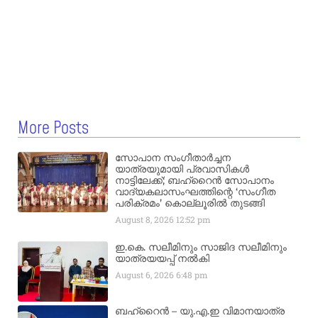
More Posts
സോപാന സംഗീതാർച്ചന
യാത്രയുമായി പ്രവാസികൾ
നാട്ടിലേക്ക്; ബഹ്‌റൈൻ സോപാനം
വാദ്യകലാസംഘത്തിന്റെ ‘സംഗീത
പരിക്രമം’ കൊല്ലൂരിൽ തുടങ്ങി
August 8, 2026
12:52 pm
ഇ.കെ. സലീമിനും സാജിദ സലീമിനും
യാത്രയയപ്പ് നൽകി
August 6, 2026
6:48 pm
ബഹ്‌റൈൻ – യു.എ.ഇ വിമാനയാത്ര