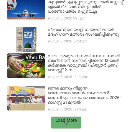
കൂടുതൽ എളുപ്പമാകുന്നു; ‘വൺ സ്റ്റോപ്പ്’
എയർ ട്രാവൽ സിസ്റ്റത്തിൽ
ധാരണാപത്രം ഒപ്പുവെച്ചു
August 6, 2026
5:25 pm
പ്രവാസി മലയാളി ഗായകർക്കായി
മദ്ഹ് ഗാന മത്സരം സംഘടിപ്പിക്കുന്നു
August 6, 2026
12:24 pm
മാതാ അമൃതാനന്ദമയി സേവാ സമിതി
ബഹ്‌റൈൻ സംഘടിപ്പിക്കുന്ന 12-ാമത്
കർക്കടക വാവുബലി (പിതൃതർപ്പണം)
ഓഗസ്റ്റ് 12-ന്
August 6, 2026
12:18 pm
ഒന്നര മാസം നീളുന്ന
ഓണാഘോഷങ്ങൾ; ബഹ്‌റൈൻ
കെ.സി.എ ‘ഓണം പൊന്നോണം 2026’
ഓഗസ്റ്റ് 21 മുതൽ
August 6, 2026
12:03 pm
Load More