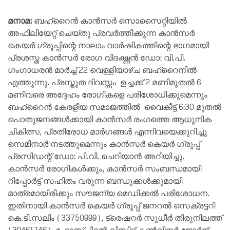
മനാമ:
ബഹ്‌റൈൻ കാൻസർ സൊസൈറ്റിയിൽ
അഫിലിയേറ്റ് ചെയ്തു പ്രവർത്തിക്കുന്ന കാൻസർ
കെയർ ഗ്രൂപ്പിന്റെ നാലാം വാർഷികത്തിന്റെ ഭാഗമായി
പ്രശസ്ത കാൻസർ രോഗ വിദഗ്ദ്ധൻ ഡോ: വി.പി.
ഗംഗാധരൻ മാർച്ച് 22 വെള്ളിയാഴ്ച ബഹ്‌റൈനിൽ
എത്തുന്നു. പ്രസ്തുത ദിവസ്സം ഉച്ചക്ക് 2 മണിമുതൽ 6
മണിവരെ അദ്ദേഹം രോഗികളെ പരിശോധിക്കുമെന്നും
ബഹ്‌റൈൻ കേരളീയ സമാജത്തിൽ വൈകീട്ട് 6:30 മുതൽ
പൊതുജനങ്ങൾക്കായി കാൻസർ രംഗത്തെ ആധുനിക
ചികിത്സ, പ്രതിരോധ മാർഗങ്ങൾ എന്നിവയെക്കുറിച്ചു
സെമിനാർ നടത്തുമെന്നും കാൻസർ കെയർ ഗ്രൂപ്പ്
പ്രസിഡന്റ് ഡോ: പി.വി. ചെറിയാൻ അറിയിച്ചു.
കാൻസർ രോഗികൾക്കും, കാൻസർ സംബന്ധമായി
റിപ്പോർട്ട് സഹിതം വരുന്ന ബന്ധുക്കൾക്കുമായി
മാത്രമായിരിക്കും സൗജന്യ മെഡിക്കൽ പരിശോധന.
ഇതിനായി കാൻസർ കെയർ ഗ്രൂപ്പ് ജനറൽ സെക്രട്ടറി
കെ.ടി.സലിം (33750999), ട്രെഷറർ സുധീർ തിരുനിലത്ത്