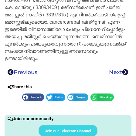
(39461746), ഹോസ്പിറ്റൽ വിസിറ്റ് കൺവീനർ ജോർജ്
കെ. മാത്യു (33093409) രജിസ്‌ട്രേഷൻ ഇൻചാർജ്
അബ്ദുൽ സഹീർ (33197315) എന്നിവർക്ക് വാട്സ്ആപ്പ്
മെസ്സേജിലൂടെയോ, cancercarebahrain@gmail എന്ന
ഇമെയിൽ വിലാസത്തിലോ പേരും പ്രധാന റിപ്പോർട്ടും
അയച്ചു രജിസ്റ്റർ ചെയ്യാവുന്നതാണ്. സെമിനാറിൽ
ഏവർക്കും പങ്കെടുക്കാവുന്നതാണ്. പങ്കെടുക്കുന്നവർക്ക്
സംശയ നിവാരണത്തിനുള്ള അവസരവും
ഉണ്ടായിരിക്കും.
Previous
Next
Share this
Facebook
Twitter
Telegram
WhatsApp
Join our community
Join our Telegram Channel