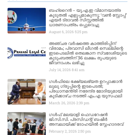
ബഹ്‌റൈൻ – യു.എ.ഇ വിമാനയാത്ര
കൂടുതൽ എളുപ്പമാകുന്നു; ‘വൺ സ്റ്റോപ്പ്’
എയർ ട്രാവൽ സിസ്റ്റത്തിൽ
ധാരണാപത്രം ഒപ്പുവെച്ചു
August 6, 2026
5:25 pm
അഞ്ചര വർഷത്തെ കാത്തിരിപ്പിന്
വിരാമം; പ്രവാസി ലീഗൽ സെല്ലിന്റെ
ഇടപെടലിൽ തെലങ്കാന സ്വദേശിയുടെ
കുടുംബത്തിന് 36 ലക്ഷം രൂപയുടെ
ജീവനാംശം ലഭിച്ചു
July 14, 2026
8:41 am
ഗൾഫിലെ ഭക്ഷ്യലഭ്യത ഉറപ്പാക്കാൻ
ലുലു ഗ്രൂപ്പിന്റെ ഇടപെടൽ;
പ്രധാനമന്ത്രി നരേന്ദ്ര മോദിയുമായി
കൂടിക്കാഴ്ച നടത്തി എം.എ യൂസഫലി
March 26, 2026
2:39 pm
ഗൾഫ് മലയാളി ഫെഡറേഷൻ
ജി.സി.സി. പ്രസിഡന്റ് ബഷീർ
അമ്പലായിക്ക് ദോഹയിൽ സ്നേഹാദരവ്
February 2, 2026
2:50 pm