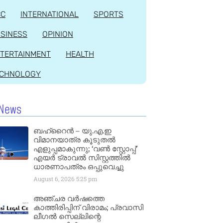
CC
INTERNATIONAL
SPORTS
SINESS
OPINION
TERTAINMENT
HEALTH
ECHNOLOGY
News
ബഹ്‌റൈൻ – യു.എ.ഇ
വിമാനയാത്ര കൂടുതൽ
എളുപ്പമാകുന്നു; ‘വൺ സ്റ്റോപ്പ്’
എയർ ട്രാവൽ സിസ്റ്റത്തിൽ
ധാരണാപത്രം ഒപ്പുവെച്ചു
August 6, 2026
5:25 pm
അഞ്ചര വർഷത്തെ
കാത്തിരിപ്പിന് വിരാമം; പ്രവാസി
ലീഗൽ സെല്ലിന്റെ