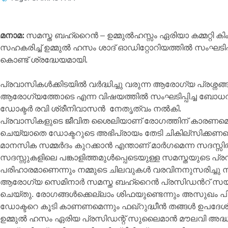
മനാമ:
സമസ്ത ബഹ്റൈന്‍ – ഉമ്മുൽഹസ്സം ഏരിയാ കമ്മറ്റി 
സഹകരിച്ച് ഉമ്മുല്‍ ഹസം ശാദ് ഓഡിറ്റോറിയത്തില്‍ സംഘടി
കൊണ്ട് ശ്രദ്ധേയമായി.
പ്രവാസികള്‍ക്കിടയില്‍ വര്‍ദ്ധിച്ചു വരുന്ന ആരോഗ്യ പ്രശ്നങ്
ആരോഗ്യത്തോടെ എന്ന വിഷയത്തിൽ സംഘടിപ്പിച്ച ബോധവ
ഡോക്ടർ രവി ശ്രീനിവാസൻ നേതൃത്വം നൽകി.
പ്രവാസികളുടെ ജീവിത ശൈലിയാണ് രോഗത്തിന് കാരണമെന്
ചെയ്യാതെ ഡോക്ടറുടെ അഭിപ്രായം തേടി ചികില്സിക്കണമെന
മാനസിക സമ്മർദം കുറക്കാൻ എന്താണ് മാർഗമെന്ന സദസ്സിൽ
സദസ്സുകളിലെ പങ്കാളിത്തമുള്‍പ്പെടെയുള്ള സമസ്തയുടെ പ്ര
പരിഹാരമാണെന്നും നമ്മുടെ ചിലവുകള്‍ വരവിനനുസരിച്ചു നിയ
ആരോഗ്യ സെമിനാര്‍ സമസ്ത ബഹ്റൈന്‍ പ്രസിഡന്‍റ് സയ്യിദ
ചെയ്തു. രോഗങ്ങള്‍ക്കെല്ലാം ശിഫയുണ്ടെന്നും അസുഖം പിടിപെ
ഡോക്ടറെ കൂടി കാണണമെന്നും ഫഖ്‌റുദ്ധീൻ തങ്ങൾ ഉപദേശിച
ഉമ്മുല്‍ ഹസം ഏരിയ പ്രസിഡന്റ് സുലൈമാൻ മൗലവി അദ്ധ്