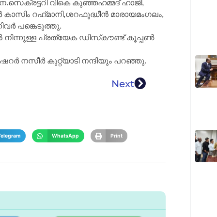
സെക്രട്ടറി വികെ കുഞ്ഞഹമ്മദ് ഹാജി,
 കാസിം റഹ്‌മാനി,ശറഫുദ്ധീൻ മാരായമംഗലം,
ിവർ പങ്കെടുത്തു.
നിന്നുള്ള പ്രത്യേക ഡിസ്‌കൗണ്ട് കൂപ്പൺ
റർ നസീർ കുറ്റ്യാടി നന്ദിയും പറഞ്ഞു.
Next
Telegram
WhatsApp
Print