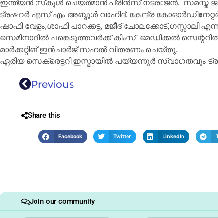
ഇന്ത്യൻ സ്‌കൂൾ ചെയർമാൻ പ്രിൻസ് നടരാജൻ, സമസ്ത ജന.
ട്രഷറർ എസ് എം അബ്ദുൾ വാഹിദ്, കേന്ദ്ര കോഓർഡിനേറ്റർ
ഷാഫി വേളം,ശാഫി പാറക്കട്ട, മജീദ് ചോലക്കോട്,ഗസ്സാലി എന്ന
സെമിനാറിൽ പങ്കെടുത്തവർക്ക് കിംസ് മെഡിക്കൽ സെന്ററിൽ 
മാർക്കറ്റിങ് ഇൻചാർജ് സഹൽ വിതരണം ചെയ്തു.
ഏരിയ സെക്രെട്ടറി ഇസ്മായിൽ പയ്യന്നൂർ സ്വാഗതവും ട്രഷ
Previous
Share this
Facebook
Twitter
LinkedIn
Join our community