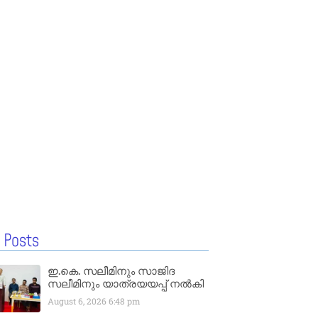
 Posts
ഇ.കെ. സലീമിനും സാജിദ
സലീമിനും യാത്രയയപ്പ് നൽകി
August 6, 2026
6:48 pm