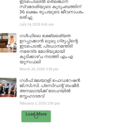
ഇടപെടലിൽ തെലങ്കാന
സ്വദേശിയുടെ കുടുംബത്തിന്
36 ലക്ഷം രൂപയുടെ ജീവനാംശം
ലഭിച്ചു
July 14, 2026
8:41 am
ഗൾഫിലെ ഭക്ഷ്യലഭ്യത
ഉറപ്പാക്കാൻ ലുലു ഗ്രൂപ്പിന്റെ
ഇടപെടൽ; പ്രധാനമന്ത്രി
നരേന്ദ്ര മോദിയുമായി
കൂടിക്കാഴ്ച നടത്തി എം.എ
യൂസഫലി
March 26, 2026
2:39 pm
ഗൾഫ് മലയാളി ഫെഡറേഷൻ
ജി.സി.സി. പ്രസിഡന്റ് ബഷീർ
അമ്പലായിക്ക് ദോഹയിൽ
സ്നേഹാദരവ്
February 2, 2026
2:50 pm
Load More