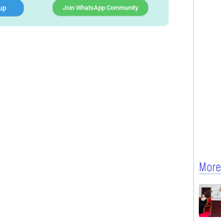
up
Join WhatsApp Community
More