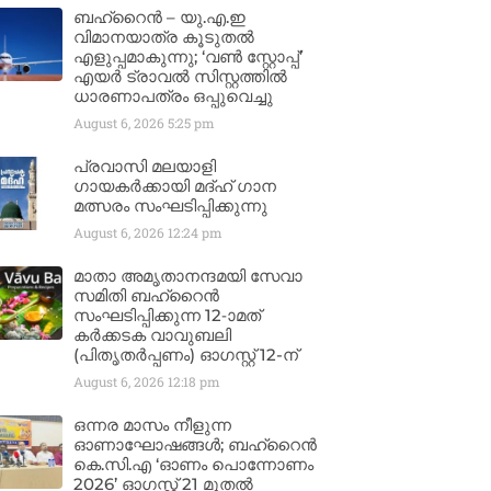
ബഹ്‌റൈൻ – യു.എ.ഇ
വിമാനയാത്ര കൂടുതൽ
എളുപ്പമാകുന്നു; ‘വൺ സ്റ്റോപ്പ്’
എയർ ട്രാവൽ സിസ്റ്റത്തിൽ
ധാരണാപത്രം ഒപ്പുവെച്ചു
August 6, 2026
5:25 pm
പ്രവാസി മലയാളി
ഗായകർക്കായി മദ്ഹ് ഗാന
മത്സരം സംഘടിപ്പിക്കുന്നു
August 6, 2026
12:24 pm
മാതാ അമൃതാനന്ദമയി സേവാ
സമിതി ബഹ്‌റൈൻ
സംഘടിപ്പിക്കുന്ന 12-ാമത്
കർക്കടക വാവുബലി
(പിതൃതർപ്പണം) ഓഗസ്റ്റ് 12-ന്
August 6, 2026
12:18 pm
ഒന്നര മാസം നീളുന്ന
ഓണാഘോഷങ്ങൾ; ബഹ്‌റൈൻ
കെ.സി.എ ‘ഓണം പൊന്നോണം
2026’ ഓഗസ്റ്റ് 21 മുതൽ