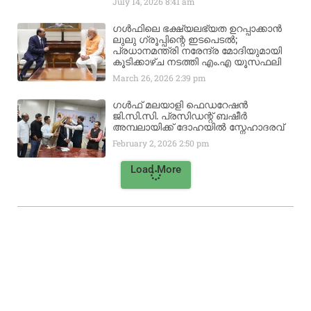
July 14, 2026
8:41 am
ഗൾഫിലെ ഭക്ഷ്യലഭ്യത ഉറപ്പാക്കാൻ
ലുലു ഗ്രൂപ്പിന്റെ ഇടപെടൽ;
പ്രധാനമന്ത്രി നരേന്ദ്ര മോദിയുമായി
കൂടിക്കാഴ്ച നടത്തി എം.എ യൂസഫലി
March 26, 2026
2:39 pm
ഗൾഫ് മലയാളി ഫെഡറേഷൻ
ജി.സി.സി. പ്രസിഡന്റ് ബഷീർ
അമ്പലായിക്ക് ദോഹയിൽ സ്നേഹാദരവ്
February 2, 2026
2:50 pm
Load More