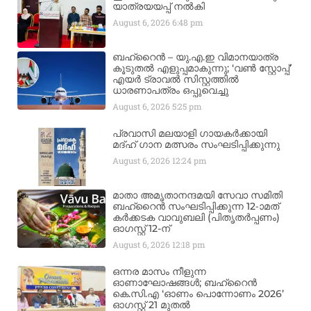
യാത്രയയപ്പ് നൽകി
August 6, 2026
6:48 pm
ബഹ്‌റൈൻ – യു.എ.ഇ വിമാനയാത്ര
കൂടുതൽ എളുപ്പമാകുന്നു; ‘വൺ സ്റ്റോപ്പ്’
എയർ ട്രാവൽ സിസ്റ്റത്തിൽ
ധാരണാപത്രം ഒപ്പുവെച്ചു
August 6, 2026
5:25 pm
പ്രവാസി മലയാളി ഗായകർക്കായി
മദ്ഹ് ഗാന മത്സരം സംഘടിപ്പിക്കുന്നു
August 6, 2026
12:24 pm
മാതാ അമൃതാനന്ദമയി സേവാ സമിതി
ബഹ്‌റൈൻ സംഘടിപ്പിക്കുന്ന 12-ാമത്
കർക്കടക വാവുബലി (പിതൃതർപ്പണം)
ഓഗസ്റ്റ് 12-ന്
August 6, 2026
12:18 pm
ഒന്നര മാസം നീളുന്ന
ഓണാഘോഷങ്ങൾ; ബഹ്‌റൈൻ
കെ.സി.എ ‘ഓണം പൊന്നോണം 2026’
ഓഗസ്റ്റ് 21 മുതൽ