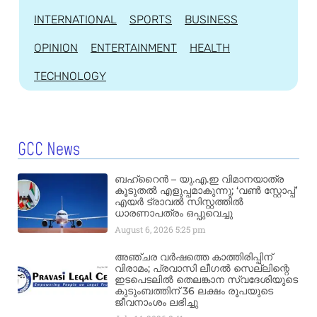
INTERNATIONAL
SPORTS
BUSINESS
OPINION
ENTERTAINMENT
HEALTH
TECHNOLOGY
GCC News
ബഹ്‌റൈൻ – യു.എ.ഇ വിമാനയാത്ര
കൂടുതൽ എളുപ്പമാകുന്നു; ‘വൺ സ്റ്റോപ്പ്’
എയർ ട്രാവൽ സിസ്റ്റത്തിൽ
ധാരണാപത്രം ഒപ്പുവെച്ചു
August 6, 2026
5:25 pm
അഞ്ചര വർഷത്തെ കാത്തിരിപ്പിന്
വിരാമം; പ്രവാസി ലീഗൽ സെല്ലിന്റെ
ഇടപെടലിൽ തെലങ്കാന സ്വദേശിയുടെ
കുടുംബത്തിന് 36 ലക്ഷം രൂപയുടെ
ജീവനാംശം ലഭിച്ചു