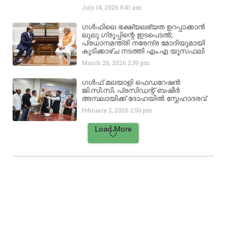
July 14, 2026
8:41 am
ഗൾഫിലെ ഭക്ഷ്യലഭ്യത ഉറപ്പാക്കാൻ
ലുലു ഗ്രൂപ്പിന്റെ ഇടപെടൽ;
പ്രധാനമന്ത്രി നരേന്ദ്ര മോദിയുമായി
കൂടിക്കാഴ്ച നടത്തി എം.എ യൂസഫലി
March 26, 2026
2:39 pm
ഗൾഫ് മലയാളി ഫെഡറേഷൻ
ജി.സി.സി. പ്രസിഡന്റ് ബഷീർ
അമ്പലായിക്ക് ദോഹയിൽ സ്നേഹാദരവ്
February 2, 2026
2:50 pm
Load More