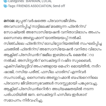
Categories :
BAHRAIN
,
LOCAL
Tags:
FRIENDS ASSOCIATION
,
Send off
മനാമ:
മുപ്പത് വര്‍ഷത്തെ പ്രവാസജീവിതം
അവസാനിപ്പിച്ച് നാട്ടിലേക്ക് മടങ്ങുന്ന ഫ്രൻറ്സ്
സോഷ്യല്‍ അസോസിയേഷന്‍ വനിതാവിഭാഗം അംഗം
സൈനബ അബ്ദുഹ്മാന് യാത്രയയപ്പ് നല്‍കി.
സിഞ്ചിലെ ഫ്രൻറ്സ് ഓഡിറ്റോറിയത്തില്‍ സംഘടിപ്പിച്ച
ചടങ്ങില്‍ ഫ്രൻറ്സ് അസോസിയേഷന്‍ വനിതാ വിഭാഗം
ആക്റ്റിങ് പ്രസിഡൻറ് ജമീല ഇബ്രാഹീം മെമന്‍േറാ
നല്‍കി. അസിസ്റ്റൻറ് സെക്രട്ടറി റഷീദ സുബൈര്‍,
എക്സിക്യൂട്ടീവ് അംഗങ്ങളായ മെഹ്റ മൊയ്തീന്‍, നദീറ
ഷാജി, റസിയ പരീത്, ഫസീല ഹാരിസ് എന്നിവര്‍
സംസാരിച്ചു. സൈനബ അബ്ദുറഹ്മാൻ ബഹ്റൈനിലെ
പ്രവാസ ജീവിതാനുഭവങ്ങള്‍ സദസ്സുമായി പങ്കുവെച്ചു.
ആക്റ്റിങ് പ്രസിഡൻറിെൻറ അധ്യക്ഷതയില്‍ നടന്ന
പരിപാടിയില്‍ ജന. സെക്രട്ടറി ഹസീബ ഇര്‍ശാദ്
സമാപനം നിര്‍വഹിച്ചു.