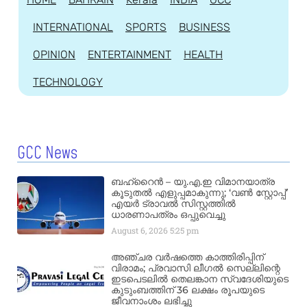
INTERNATIONAL
SPORTS
BUSINESS
OPINION
ENTERTAINMENT
HEALTH
TECHNOLOGY
GCC News
ബഹ്‌റൈൻ – യു.എ.ഇ വിമാനയാത്ര
കൂടുതൽ എളുപ്പമാകുന്നു; ‘വൺ സ്റ്റോപ്പ്’
എയർ ട്രാവൽ സിസ്റ്റത്തിൽ
ധാരണാപത്രം ഒപ്പുവെച്ചു
August 6, 2026
5:25 pm
അഞ്ചര വർഷത്തെ കാത്തിരിപ്പിന്
വിരാമം; പ്രവാസി ലീഗൽ സെല്ലിന്റെ
ഇടപെടലിൽ തെലങ്കാന സ്വദേശിയുടെ
കുടുംബത്തിന് 36 ലക്ഷം രൂപയുടെ
ജീവനാംശം ലഭിച്ചു