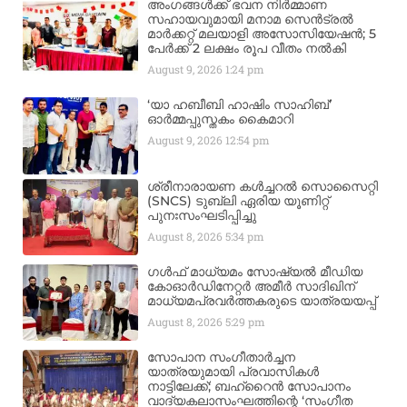
അംഗങ്ങൾക്ക് ഭവന നിർമ്മാണ
സഹായവുമായി മനാമ സെൻട്രൽ
മാർക്കറ്റ് മലയാളി അസോസിയേഷൻ; 5
പേർക്ക് 2 ലക്ഷം രൂപ വീതം നൽകി
August 9, 2026
1:24 pm
‘യാ ഹബീബി ഹാഷിം സാഹിബ്’
ഓർമ്മപ്പുസ്തകം കൈമാറി
August 9, 2026
12:54 pm
ശ്രീനാരായണ കൾച്ചറൽ സൊസൈറ്റി
(SNCS) ടുബ്ലി ഏരിയ യൂണിറ്റ്
പുനഃസംഘടിപ്പിച്ചു
August 8, 2026
5:34 pm
ഗൾഫ് മാധ്യമം സോഷ്യൽ മീഡിയ
കോഓർഡിനേറ്റർ അമീർ സാദിഖിന്
മാധ്യമപ്രവർത്തകരുടെ യാത്രയയപ്പ്
August 8, 2026
5:29 pm
സോപാന സംഗീതാർച്ചന
യാത്രയുമായി പ്രവാസികൾ
നാട്ടിലേക്ക്; ബഹ്‌റൈൻ സോപാനം
വാദ്യകലാസംഘത്തിന്റെ ‘സംഗീത