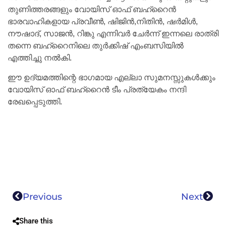
തുണിത്തരങ്ങളും വോയിസ് ഓഫ് ബഹ്‌റൈൻ
ഭാരവാഹികളായ പ്രവീൺ, ഷിജിൻ,നിതിൻ, ഷർമിൾ,
നൗഷാദ്, സാജൻ, റിങ്കു എന്നിവർ ചേർന്ന് ഇന്നലെ രാത്രി
തന്നെ ബഹ്‌റൈനിലെ തുർക്കിഷ് എംബസിയിൽ
എത്തിച്ചു നൽകി.
ഈ ഉദ്യമത്തിന്റെ ഭാഗമായ എല്ലാ സുമനസ്സുകൾക്കും
വോയിസ് ഓഫ് ബഹ്‌റൈൻ ടീം പ്രത്യേകം നന്ദി
രേഖപ്പെടുത്തി.
Previous
Next
Share this