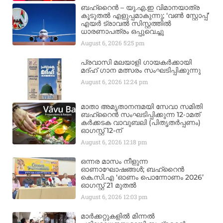
ബഹ്‌റൈൻ – യു.എ.ഇ വിമാനയാത്ര
കൂടുതൽ എളുപ്പമാകുന്നു; ‘വൺ സ്റ്റോപ്പ്’
എയർ ട്രാവൽ സിസ്റ്റത്തിൽ
ധാരണാപത്രം ഒപ്പുവെച്ചു
August 6, 2026
5:25 pm
പ്രവാസി മലയാളി ഗായകർക്കായി
മദ്ഹ് ഗാന മത്സരം സംഘടിപ്പിക്കുന്നു
August 6, 2026
12:24 pm
മാതാ അമൃതാനന്ദമയി സേവാ സമിതി
ബഹ്‌റൈൻ സംഘടിപ്പിക്കുന്ന 12-ാമത്
കർക്കടക വാവുബലി (പിതൃതർപ്പണം)
ഓഗസ്റ്റ് 12-ന്
August 6, 2026
12:18 pm
ഒന്നര മാസം നീളുന്ന
ഓണാഘോഷങ്ങൾ; ബഹ്‌റൈൻ
കെ.സി.എ ‘ഓണം പൊന്നോണം 2026’
ഓഗസ്റ്റ് 21 മുതൽ
August 6, 2026
12:03 pm
മാർക്കറ്റുകളിൽ മിന്നൽ