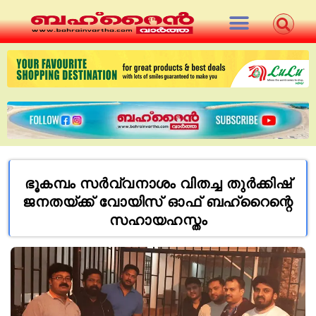
ഭൂകമ്പം സർവ്വനാശം വിതച്ച തുർക്കിഷ്
ജനതയ്ക്ക് വോയിസ് ഓഫ് ബഹ്‌റൈന്റെ
സഹായഹസ്തം