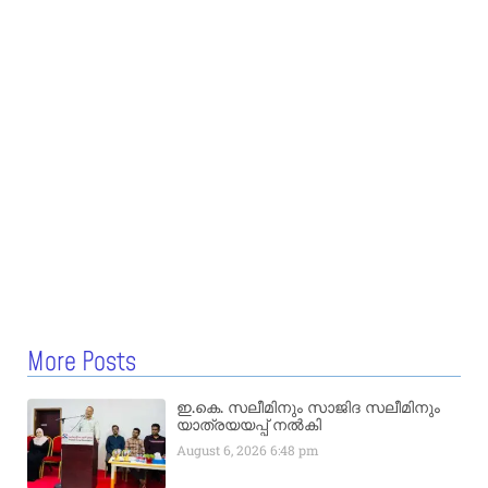
More Posts
ഇ.കെ. സലീമിനും സാജിദ സലീമിനും
യാത്രയയപ്പ് നൽകി
August 6, 2026
6:48 pm