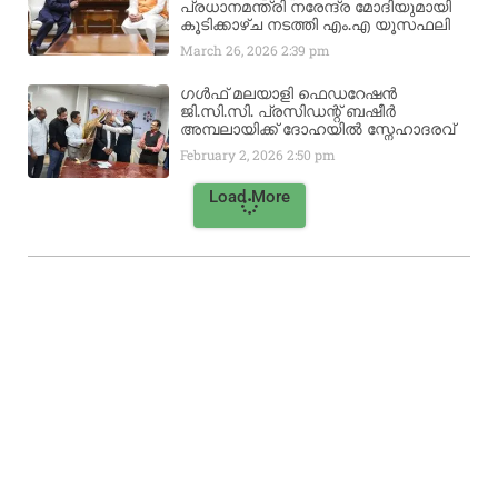
പ്രധാനമന്ത്രി നരേന്ദ്ര മോദിയുമായി
കൂടിക്കാഴ്ച നടത്തി എം.എ യൂസഫലി
March 26, 2026
2:39 pm
ഗൾഫ് മലയാളി ഫെഡറേഷൻ
ജി.സി.സി. പ്രസിഡന്റ് ബഷീർ
അമ്പലായിക്ക് ദോഹയിൽ സ്നേഹാദരവ്
February 2, 2026
2:50 pm
Load More