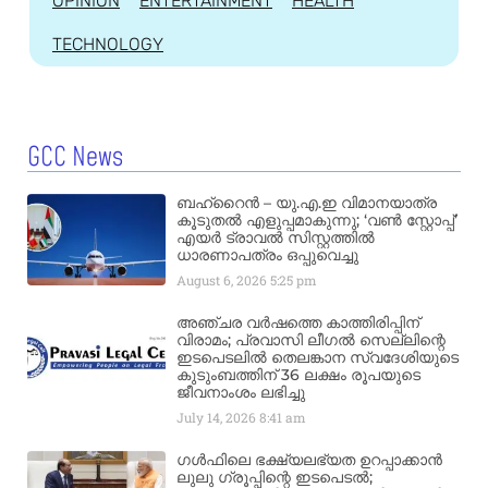
OPINION
ENTERTAINMENT
HEALTH
TECHNOLOGY
GCC News
ബഹ്‌റൈൻ – യു.എ.ഇ വിമാനയാത്ര
കൂടുതൽ എളുപ്പമാകുന്നു; ‘വൺ സ്റ്റോപ്പ്’
എയർ ട്രാവൽ സിസ്റ്റത്തിൽ
ധാരണാപത്രം ഒപ്പുവെച്ചു
August 6, 2026
5:25 pm
അഞ്ചര വർഷത്തെ കാത്തിരിപ്പിന്
വിരാമം; പ്രവാസി ലീഗൽ സെല്ലിന്റെ
ഇടപെടലിൽ തെലങ്കാന സ്വദേശിയുടെ
കുടുംബത്തിന് 36 ലക്ഷം രൂപയുടെ
ജീവനാംശം ലഭിച്ചു
July 14, 2026
8:41 am
ഗൾഫിലെ ഭക്ഷ്യലഭ്യത ഉറപ്പാക്കാൻ
ലുലു ഗ്രൂപ്പിന്റെ ഇടപെടൽ;