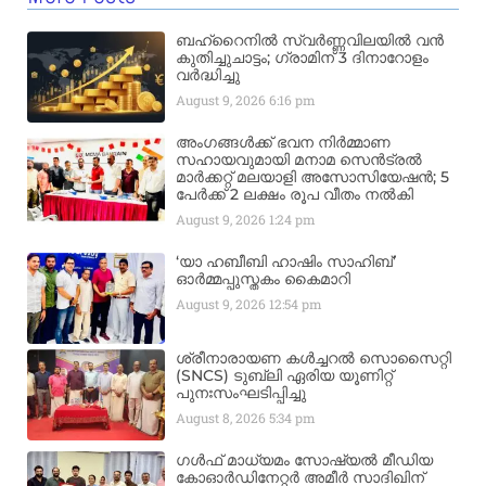
ബഹ്‌റൈനിൽ സ്വർണ്ണവിലയിൽ വൻ
കുതിച്ചുചാട്ടം; ഗ്രാമിന് 3 ദിനാറോളം
വർദ്ധിച്ചു
August 9, 2026
6:16 pm
അംഗങ്ങൾക്ക് ഭവന നിർമ്മാണ
സഹായവുമായി മനാമ സെൻട്രൽ
മാർക്കറ്റ് മലയാളി അസോസിയേഷൻ; 5
പേർക്ക് 2 ലക്ഷം രൂപ വീതം നൽകി
August 9, 2026
1:24 pm
‘യാ ഹബീബി ഹാഷിം സാഹിബ്’
ഓർമ്മപ്പുസ്തകം കൈമാറി
August 9, 2026
12:54 pm
ശ്രീനാരായണ കൾച്ചറൽ സൊസൈറ്റി
(SNCS) ടുബ്ലി ഏരിയ യൂണിറ്റ്
പുനഃസംഘടിപ്പിച്ചു
August 8, 2026
5:34 pm
ഗൾഫ് മാധ്യമം സോഷ്യൽ മീഡിയ
കോഓർഡിനേറ്റർ അമീർ സാദിഖിന്