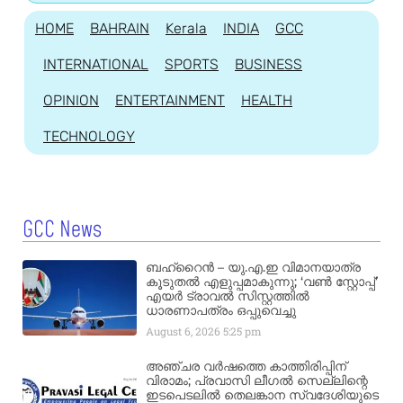
HOME
BAHRAIN
Kerala
INDIA
GCC
INTERNATIONAL
SPORTS
BUSINESS
OPINION
ENTERTAINMENT
HEALTH
TECHNOLOGY
GCC News
ബഹ്‌റൈൻ – യു.എ.ഇ വിമാനയാത്ര
കൂടുതൽ എളുപ്പമാകുന്നു; ‘വൺ സ്റ്റോപ്പ്’
എയർ ട്രാവൽ സിസ്റ്റത്തിൽ
ധാരണാപത്രം ഒപ്പുവെച്ചു
August 6, 2026
5:25 pm
അഞ്ചര വർഷത്തെ കാത്തിരിപ്പിന്
വിരാമം; പ്രവാസി ലീഗൽ സെല്ലിന്റെ
ഇടപെടലിൽ തെലങ്കാന സ്വദേശിയുടെ