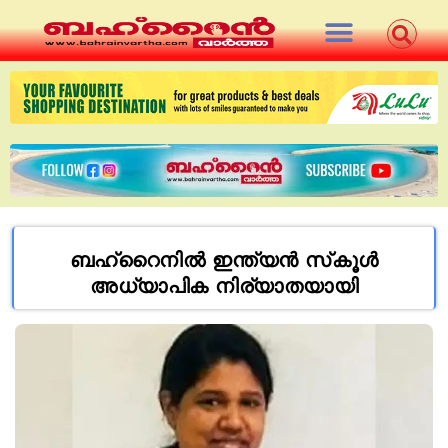
ബഹ്‌റൈനിൽ ഇന്ത്യൻ സ്‌കൂൾ
അധ്യാപിക നിര്യാതയായി