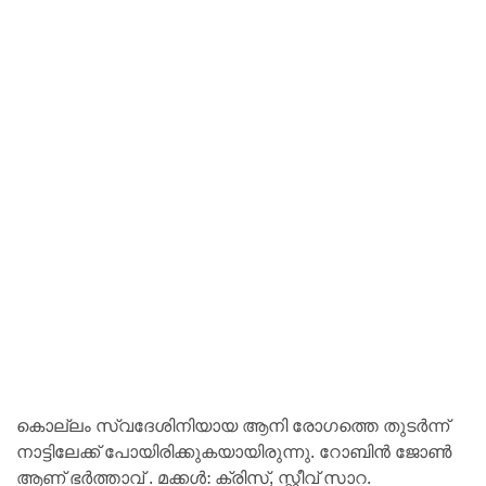
കൊല്ലം സ്വദേശിനിയായ ആനി രോഗത്തെ തുടർന്ന്
നാട്ടിലേക്ക് പോയിരിക്കുകയായിരുന്നു. റോബിൻ ജോൺ
ആണ് ഭർത്താവ് . മക്കൾ: ക്രിസ്, സ്റ്റീവ് സാറ.