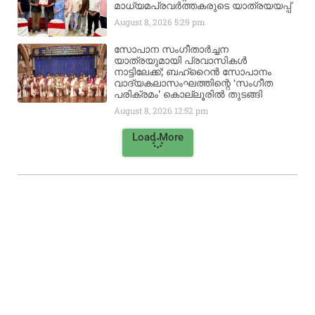
മാധ്യമപ്രവർത്തകരുടെ യാത്രയയപ്പ്
August 8, 2026
5:29 pm
സോപാന സംഗീതാർച്ചന
യാത്രയുമായി പ്രവാസികൾ
നാട്ടിലേക്ക്; ബഹ്‌റൈൻ സോപാനം
വാദ്യകലാസംഘത്തിന്റെ ‘സംഗീത
പരിക്രമം’ കൊല്ലൂരിൽ തുടങ്ങി
August 8, 2026
12:52 pm
Load More