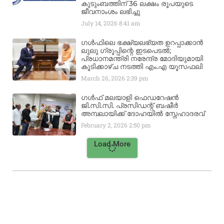
കുടുംബത്തിന് 36 ലക്ഷം രൂപയുടെ
ജീവനാംശം ലഭിച്ചു
July 14, 2026
8:41 am
ഗൾഫിലെ ഭക്ഷ്യലഭ്യത ഉറപ്പാക്കാൻ
ലുലു ഗ്രൂപ്പിന്റെ ഇടപെടൽ;
പ്രധാനമന്ത്രി നരേന്ദ്ര മോദിയുമായി
കൂടിക്കാഴ്ച നടത്തി എം.എ യൂസഫലി
March 26, 2026
2:39 pm
ഗൾഫ് മലയാളി ഫെഡറേഷൻ
ജി.സി.സി. പ്രസിഡന്റ് ബഷീർ
അമ്പലായിക്ക് ദോഹയിൽ സ്നേഹാദരവ്
February 2, 2026
2:50 pm
Load More