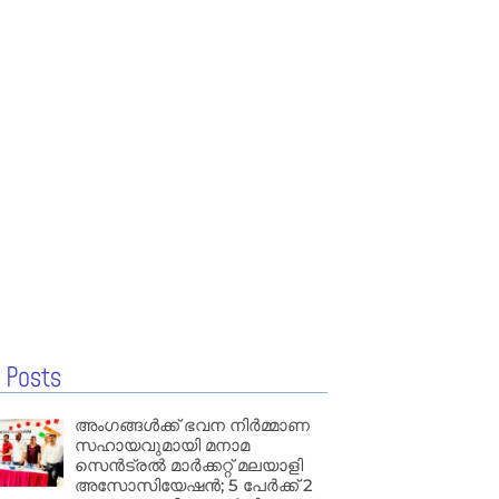
 Posts
അംഗങ്ങൾക്ക് ഭവന നിർമ്മാണ
സഹായവുമായി മനാമ
സെൻട്രൽ മാർക്കറ്റ് മലയാളി
അസോസിയേഷൻ; 5 പേർക്ക് 2