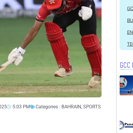
G
BU
EN
T
GCC 
2025
5:03 PM
Categories :
BAHRAIN
,
SPORTS