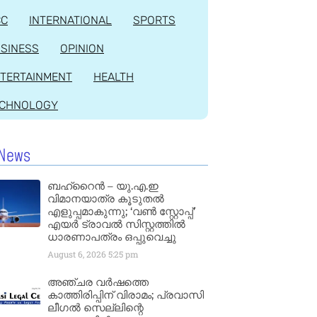
CC
INTERNATIONAL
SPORTS
SINESS
OPINION
TERTAINMENT
HEALTH
ECHNOLOGY
News
ബഹ്‌റൈൻ – യു.എ.ഇ
വിമാനയാത്ര കൂടുതൽ
എളുപ്പമാകുന്നു; ‘വൺ സ്റ്റോപ്പ്’
എയർ ട്രാവൽ സിസ്റ്റത്തിൽ
ധാരണാപത്രം ഒപ്പുവെച്ചു
August 6, 2026
5:25 pm
അഞ്ചര വർഷത്തെ
കാത്തിരിപ്പിന് വിരാമം; പ്രവാസി
ലീഗൽ സെല്ലിന്റെ