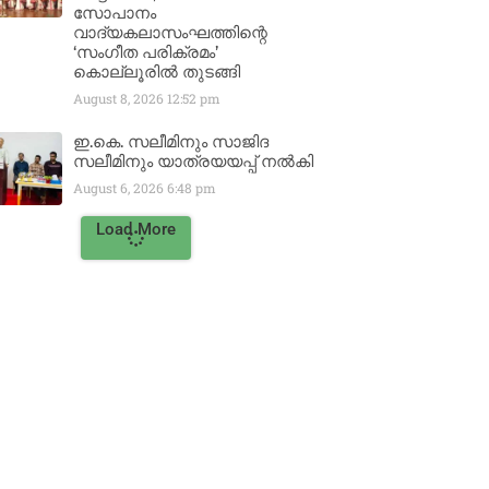
സോപാനം
വാദ്യകലാസംഘത്തിന്റെ
‘സംഗീത പരിക്രമം’
കൊല്ലൂരിൽ തുടങ്ങി
August 8, 2026
12:52 pm
ഇ.കെ. സലീമിനും സാജിദ
സലീമിനും യാത്രയയപ്പ് നൽകി
August 6, 2026
6:48 pm
Load More