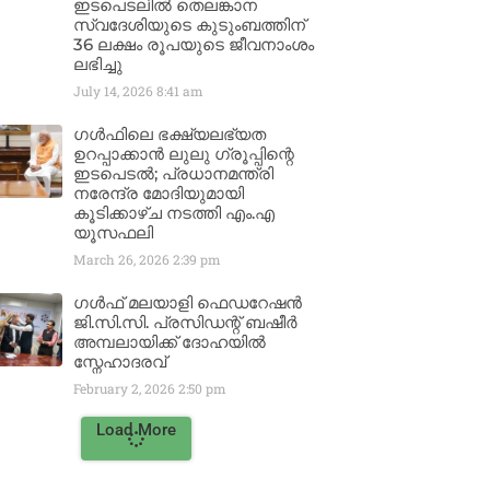
ഇടപെടലിൽ തെലങ്കാന
സ്വദേശിയുടെ കുടുംബത്തിന്
36 ലക്ഷം രൂപയുടെ ജീവനാംശം
ലഭിച്ചു
July 14, 2026
8:41 am
ഗൾഫിലെ ഭക്ഷ്യലഭ്യത
ഉറപ്പാക്കാൻ ലുലു ഗ്രൂപ്പിന്റെ
ഇടപെടൽ; പ്രധാനമന്ത്രി
നരേന്ദ്ര മോദിയുമായി
കൂടിക്കാഴ്ച നടത്തി എം.എ
യൂസഫലി
March 26, 2026
2:39 pm
ഗൾഫ് മലയാളി ഫെഡറേഷൻ
ജി.സി.സി. പ്രസിഡന്റ് ബഷീർ
അമ്പലായിക്ക് ദോഹയിൽ
സ്നേഹാദരവ്
February 2, 2026
2:50 pm
Load More