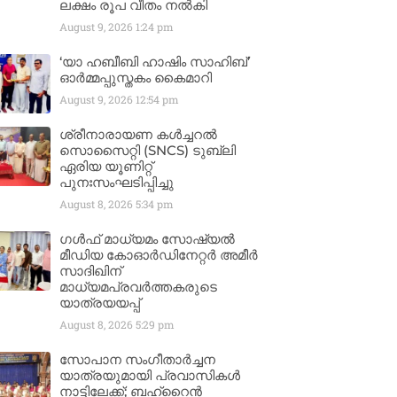
ലക്ഷം രൂപ വീതം നൽകി
August 9, 2026
1:24 pm
‘യാ ഹബീബി ഹാഷിം സാഹിബ്’
ഓർമ്മപ്പുസ്തകം കൈമാറി
August 9, 2026
12:54 pm
ശ്രീനാരായണ കൾച്ചറൽ
സൊസൈറ്റി (SNCS) ടുബ്ലി
ഏരിയ യൂണിറ്റ്
പുനഃസംഘടിപ്പിച്ചു
August 8, 2026
5:34 pm
ഗൾഫ് മാധ്യമം സോഷ്യൽ
മീഡിയ കോഓർഡിനേറ്റർ അമീർ
സാദിഖിന്
മാധ്യമപ്രവർത്തകരുടെ
യാത്രയയപ്പ്
August 8, 2026
5:29 pm
സോപാന സംഗീതാർച്ചന
യാത്രയുമായി പ്രവാസികൾ
നാട്ടിലേക്ക്; ബഹ്‌റൈൻ