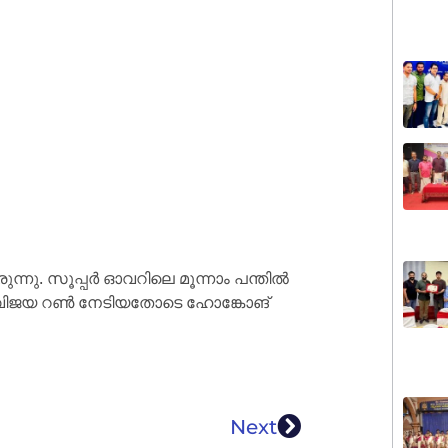
്നു. സൂപ്പര്‍ ഓവറിലെ മൂന്നാം പന്തില്‍
സി വിജയ റണ്‍ നേടിയതോടെ ഹോങ്കോങ്
Next