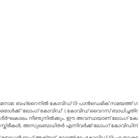
മനാമ: ബഹ്റൈനില്‍ കോവിഡ്-19 പാന്‍ഡെമിക് സമയത്ത് 
ഒരാള്‍ക്ക് ‘ലോംഗ് കോവിഡ്’ (കോവിഡ് വൈറസ് ബാധിച്ചതിന
ദീര്‍ഘകാലം നീണ്ടുനില്‍ക്കും. ഈ അവസ്ഥയാണ് ലോംഗ് കോ
സ്ത്രീകള്‍, അസുഖബാധിതര്‍ എന്നിവര്‍ക്ക് ലോംഗ് കോവിഡിന
‘ബേഡന്‍ ഓഫ് അക്യൂട്ട്, ലോങ്ങ്-ടേം കോവിഡ്-19: എ നാഷ