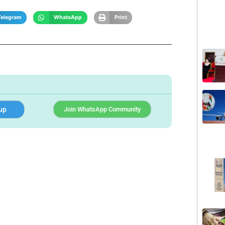
Telegram
WhatsApp
Print
up
Join WhatsApp Community