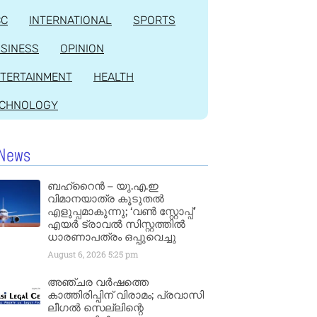
CC
INTERNATIONAL
SPORTS
SINESS
OPINION
TERTAINMENT
HEALTH
ECHNOLOGY
News
ബഹ്‌റൈൻ – യു.എ.ഇ
വിമാനയാത്ര കൂടുതൽ
എളുപ്പമാകുന്നു; ‘വൺ സ്റ്റോപ്പ്’
എയർ ട്രാവൽ സിസ്റ്റത്തിൽ
ധാരണാപത്രം ഒപ്പുവെച്ചു
August 6, 2026
5:25 pm
അഞ്ചര വർഷത്തെ
കാത്തിരിപ്പിന് വിരാമം; പ്രവാസി
ലീഗൽ സെല്ലിന്റെ