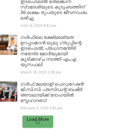
ഇടപെടലിൽ തെലങ്കാന
സ്വദേശിയുടെ കുടുംബത്തിന്
36 ലക്ഷം രൂപയുടെ ജീവനാംശം
ലഭിച്ചു
July 14, 2026
8:41 am
ഗൾഫിലെ ഭക്ഷ്യലഭ്യത
ഉറപ്പാക്കാൻ ലുലു ഗ്രൂപ്പിന്റെ
ഇടപെടൽ; പ്രധാനമന്ത്രി
നരേന്ദ്ര മോദിയുമായി
കൂടിക്കാഴ്ച നടത്തി എം.എ
യൂസഫലി
March 26, 2026
2:39 pm
ഗൾഫ് മലയാളി ഫെഡറേഷൻ
ജി.സി.സി. പ്രസിഡന്റ് ബഷീർ
അമ്പലായിക്ക് ദോഹയിൽ
സ്നേഹാദരവ്
February 2, 2026
2:50 pm
Load More