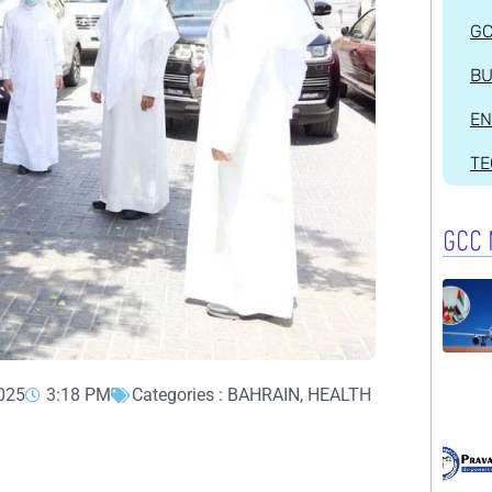
G
BU
EN
T
GCC 
2025
3:18 PM
Categories :
BAHRAIN
,
HEALTH