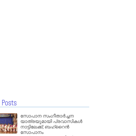
 Posts
സോപാന സംഗീതാർച്ചന
യാത്രയുമായി പ്രവാസികൾ
നാട്ടിലേക്ക്; ബഹ്‌റൈൻ
സോപാനം