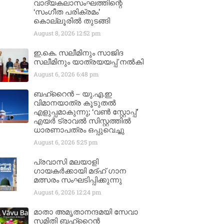
വാദ്യകലാസംഘത്തിന്റെ
‘സംഗീത പരിക്രമം’
കൊല്ലൂരിൽ തുടങ്ങി
August 8, 2026
12:52 pm
ഇ.കെ. സലീമിനും സാജിദ
സലീമിനും യാത്രയയപ്പ് നൽകി
August 6, 2026
6:48 pm
ബഹ്‌റൈൻ – യു.എ.ഇ
വിമാനയാത്ര കൂടുതൽ
എളുപ്പമാകുന്നു; ‘വൺ സ്റ്റോപ്പ്’
എയർ ട്രാവൽ സിസ്റ്റത്തിൽ
ധാരണാപത്രം ഒപ്പുവെച്ചു
August 6, 2026
5:25 pm
പ്രവാസി മലയാളി
ഗായകർക്കായി മദ്ഹ് ഗാന
മത്സരം സംഘടിപ്പിക്കുന്നു
August 6, 2026
12:24 pm
മാതാ അമൃതാനന്ദമയി സേവാ
സമിതി ബഹ്‌റൈൻ